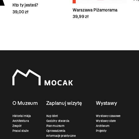
Kto ty jesteś?
Warszawa Piżamorama
39,00 zł
39,99 zł
O Muzeum
Zaplanuj wizytę
Wystawy
Historia i misja
Kup bilet
Wystawy czasowe
Architektura
Godziny otwarcia
Wystawy stałe
Zespół
Plan muzeum
Archiwum
Praca i staże
Oprowadzenia
Projekty
Informacje praktyczne