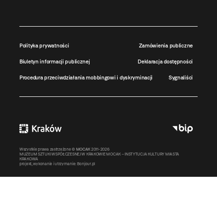
Polityka prywatności
Zamówienia publiczne
Biuletyn informacji publicznej
Deklaracja dostępności
Procedura przeciwdziałania mobbingowi i dyskryminacji
Sygnaliści
Wszystkie prawa zastrzeżone ©
MOCAK
2011-2026
MUZEUM SZTUKI WSPÓŁCZESNEJ W KRAKOWIE MOCAK – INSTYTUCJA KULTURY MIASTA
KRAKOWA
projekt, wykonanie i utrzymanie:
Bonjour.pl