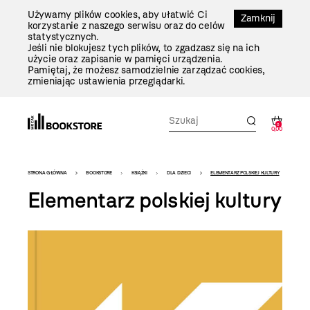
Przejdź
Używamy plików cookies, aby ułatwić Ci
Do
Zamknij
korzystanie z naszego serwisu oraz do celów
Treści
statystycznych.
Jeśli nie blokujesz tych plików, to zgadzasz się na ich
użycie oraz zapisanie w pamięci urządzenia.
Pamiętaj, że możesz samodzielnie zarządzać cookies,
zmieniając ustawienia przeglądarki.
0
0,00
Bookstore
STRONA GŁÓWNA
BOOKSTORE
KSIĄŻKI
DLA DZIECI
ELEMENTARZ POLSKIEJ KULTURY
-
Elementarz polskiej kultury
szablon
szczegóły