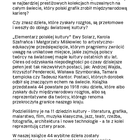
w najbardziej prestiżowych kolekcjach muzealnych na
całym świecie, który polski grafik zrobił międzynarodową
karierę?
Czy znasz dzieła, które zyskały rozgłos, są przełomowe
i weszły do obiegu światowej kultury?
„Elementarz polskiej kultury” Ewy Solarz, Karola
Szafrańca i Małgorzaty Miśkowiec to artystyczno-
edukacyjne przedsięwzięcie, którym pragniemy zwrócić
uwagę na unikatowe miejsce, jakie zajmują polscy
twórcy na światowej mapie kultury ostatnich stu lat.
Okres od odzyskania niepodległości po czasy dzisiejsze
pełen jest tak niezwykłych postaci, jak: Andrzej Wajda,
Krzysztof Penderecki, Wisława Szymborska, Tamara
Łempicka czy Tadeusz Kantor. Postaci, których dorobek
odbił się znaczącym echem na świecie. Książka
przedstawia 44 powstałe po 1918 roku dzieła, które albo
zyskały duży międzynarodowy rozgłos, albo są
reprezentatywne dla twórcy, którego renoma
przekroczyła granice naszego kraju.
Podzieliliśmy je na 11 dziedzin kultury - literatura, grafika,
malarstwo, film, muzyka klasyczna, jazz, teatr, rzeźba,
fotografia, architektura i nowe technologie - a te z kolei
reprezentują cztery prace.
W naszej książce 44 wybitne dzieła zostały