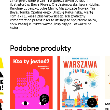
zinterpretowane przez 11 współczesnych polskich
ilustratorów: Basię Flores, Olę Jasionowską, Igora Kubika,
Karolinę Lubaszko, Julię Mirny, Małgorzatę Nowak, Tin
Boya, Tomka Opalińskiego, Urszulę Palusińską, Martę
Tomiak i Łukasza Zbieranowskiego. Ich graficzny
komentarz do przeszłości to dzisiejsze spojrzenie na to,
co w naszej kulturze ważne, inspirujące i otwarte na
świat.
Podobne produkty
Kup
Moj
Kup
36,