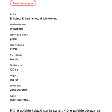
Towar niedostępny
Autor:
E. Solarz, K. Szafraniec, M. Miśkowiec,
Wydawnictwo:
Wytwórnia
Język publikacji:
polski
Rok wydania:
2020
Typ okładki:
twarda
Liczba stron:
120 str
Waga:
0,8 kg
Wymiary:
285x200 mm
ISBN:
9788364011825
Które polskie książki czyta świat, które polskie obrazy są