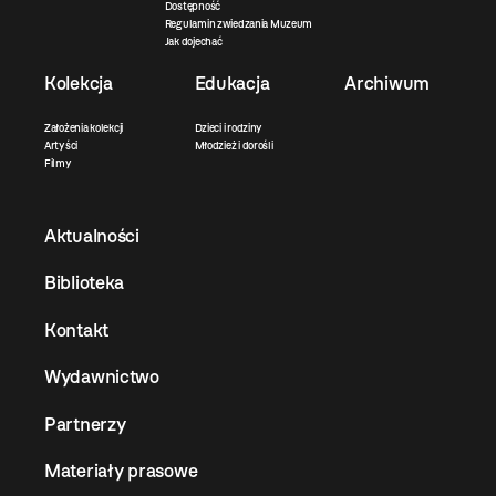
Dostępność
Regulamin zwiedzania Muzeum
Jak dojechać
Kolekcja
Edukacja
Archiwum
Założenia kolekcji
Dzieci i rodziny
Artyści
Młodzież i dorośli
Filmy
Aktualności
Biblioteka
Kontakt
Wydawnictwo
Partnerzy
Materiały prasowe