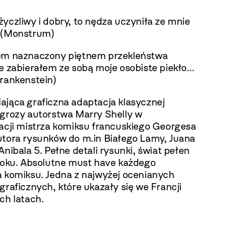
yczliwy i dobry, to nędza uczyniła ze mnie
 (Monstrum)
em naznaczony piętnem przekleństwa
ie zabierałem ze sobą moje osobiste piekło…
Frankenstein)
ająca graficzna adaptacja klasycznej
 grozy autorstwa Marry Shelly w
tacji mistrza komiksu francuskiego Georgesa
utora rysunków do m.in Białego Lamy, Juana
Anibala 5. Pełne detali rysunki, świat pełen
mroku. Absolutne must have każdego
a komiksu. Jedna z najwyżej ocenianych
graficznych, które ukazały się we Francji
ch latach.