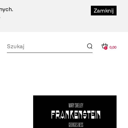
nych.
Zamknij
.
0,00
0