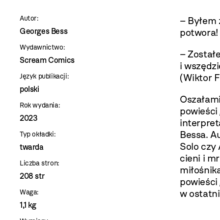
szablon
Autor:
– Byłem ż
szczegóły
Georges Bess
potwora!
Wydawnictwo:
– Został
Scream Comics
i wszędz
(Wiktor 
Język publikacji:
polski
Oszałami
Rok wydania:
powieści
2023
interpre
Bessa. A
Typ okładki:
Solo czy 
twarda
cieni i 
Liczba stron:
miłośnik
208 str
powieści 
w ostatni
Waga:
1,1 kg