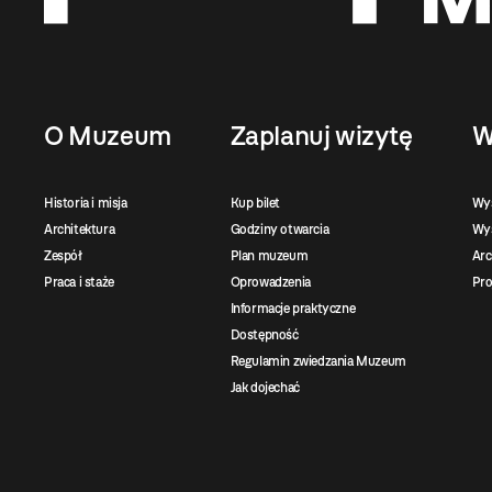
O Muzeum
Zaplanuj wizytę
W
Historia i misja
Kup bilet
Wy
Architektura
Godziny otwarcia
Wys
Zespół
Plan muzeum
Ar
Praca i staże
Oprowadzenia
Pro
Informacje praktyczne
Dostępność
Regulamin zwiedzania Muzeum
Jak dojechać