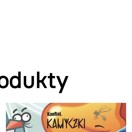
odukty