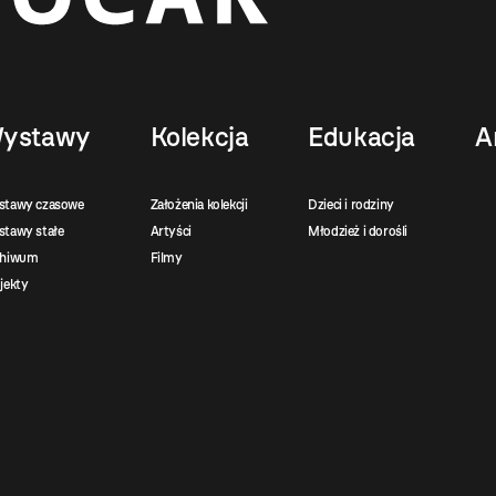
ystawy
Kolekcja
Edukacja
A
stawy czasowe
Założenia kolekcji
Dzieci i rodziny
tawy stałe
Artyści
Młodzież i dorośli
chiwum
Filmy
jekty