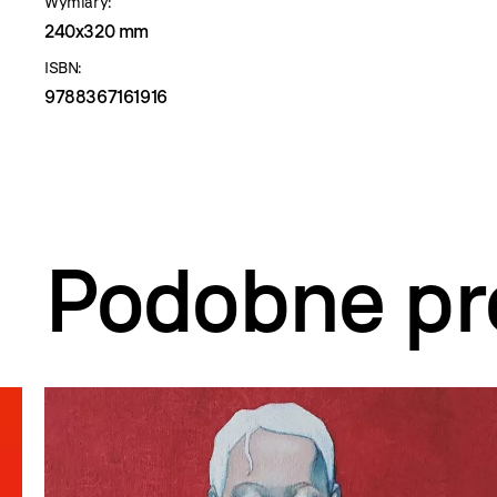
Wymiary:
240x320 mm
ISBN:
9788367161916
Podobne pr