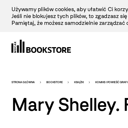
Przejdź
Używamy plików cookies, aby ułatwić Ci korzy
Do
Jeśli nie blokujesz tych plików, to zgadzasz si
Treści
Pamiętaj, że możesz samodzielnie zarządzać c
Bookstore
STRONA GŁÓWNA
BOOKSTORE
KSIĄŻKI
KOMIKS I POWIEŚĆ GRAF
Mary Shelley.
-