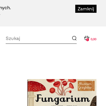
nych.
Zamknij
.
0,00
0