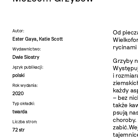
szablon
szczegóły
Autor:
Od piecz
Ester Gaya, Katie Scott
Wielkofo
rycinami 
Wydawnictwo:
Dwie Siostry
Grzyby ni
Występuj
Język publikacji:
i rozmiar
polski
ziemskic
Rok wydania:
każdy as
2020
– bez nic
Typ okładki:
także kaw
twarda
psują na
choroby. 
Liczba stron:
zabić.We
72 str
tajemnic