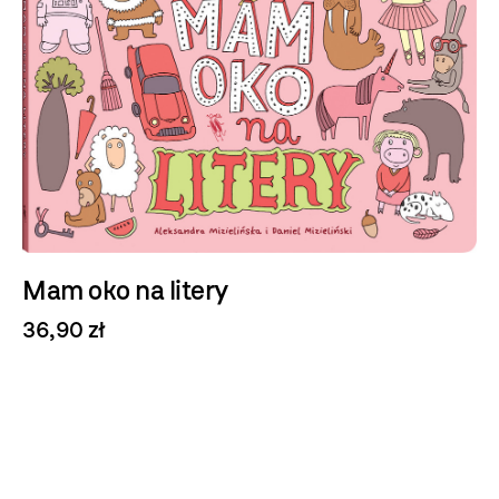
Mam oko na litery
36,90 zł