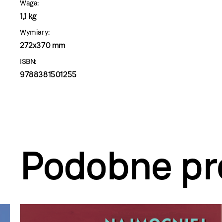
Waga:
1,1 kg
Wymiary:
272x370 mm
ISBN:
9788381501255
Podobne pr