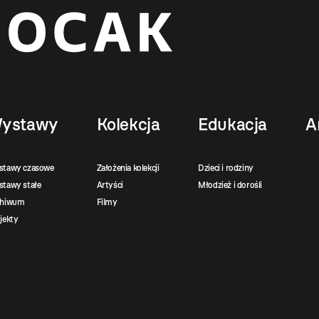
ystawy
Kolekcja
Edukacja
A
stawy czasowe
Założenia kolekcji
Dzieci i rodziny
tawy stałe
Artyści
Młodzież i dorośli
chiwum
Filmy
jekty