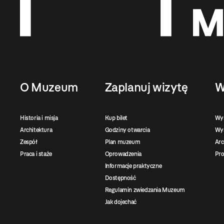
O Muzeum
Zaplanuj wizytę
W
Historia i misja
Kup bilet
Wy
Architektura
Godziny otwarcia
Wys
Zespół
Plan muzeum
Ar
Praca i staże
Oprowadzenia
Pro
Informacje praktyczne
Dostępność
Regulamin zwiedzania Muzeum
Jak dojechać