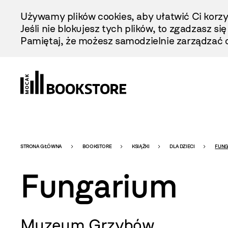
Przejdź
Używamy plików cookies, aby ułatwić Ci korzy
Do
Jeśli nie blokujesz tych plików, to zgadzasz si
Treści
Pamiętaj, że możesz samodzielnie zarządzać c
Bookstore
STRONA GŁÓWNA
BOOKSTORE
KSIĄŻKI
DLA DZIECI
FUNG
Fungarium
-
Muzeum Grzybów