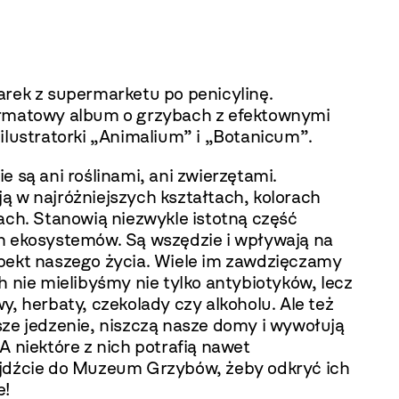
arek z supermarketu po penicylinę.
rmatowy album o grzybach z efektownymi
ilustratorki „Animalium” i „Botanicum”.
e są ani roślinami, ani zwierzętami.
ą w najróżniejszych kształtach, kolorach
ach. Stanowią niezwykle istotną część
h ekosystemów. Są wszędzie i wpływają na
pekt naszego życia. Wiele im zawdzięczamy
h nie mielibyśmy nie tylko antybiotyków, lecz
y, herbaty, czekolady czy alkoholu. Ale też
sze jedzenie, niszczą nasze domy i wywołują
A niektóre z nich potrafią nawet
jdźcie do Muzeum Grzybów, żeby odkryć ich
e!