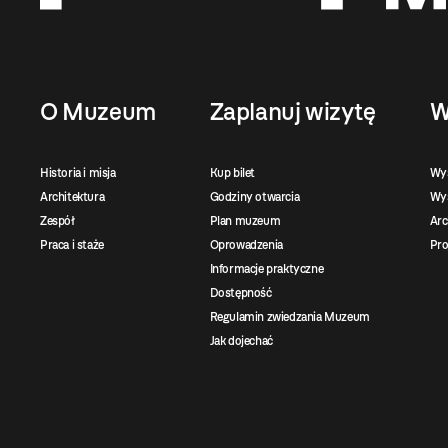
O Muzeum
Zaplanuj wizytę
W
Historia i misja
Kup bilet
Wy
Architektura
Godziny otwarcia
Wys
Zespół
Plan muzeum
Ar
Praca i staże
Oprowadzenia
Pro
Informacje praktyczne
Dostępność
Regulamin zwiedzania Muzeum
Jak dojechać