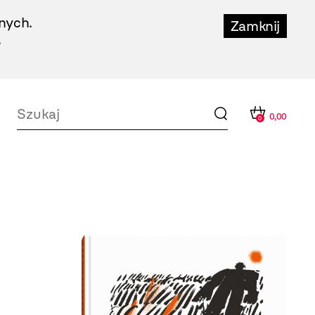
nych.
Zamknij
.
0,00
0