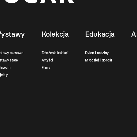
ystawy
Kolekcja
Edukacja
A
stawy czasowe
Założenia kolekcji
Dzieci i rodziny
tawy stałe
Artyści
Młodzież i dorośli
chiwum
Filmy
jekty