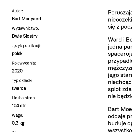
szablon
Autor:
Poruszaj
szczegóły
Bart Moeyaert
nieoczek
się z poc
Wydawnictwo:
Dwie Siostry
Ward i Be
jedna par
Język publikacji:
spaceruj
polski
przypadk
Rok wydania:
mężczyzn
2020
jego star
Typ okładki:
niechcący
twarda
splot zda
nie będzi
Liczba stron:
104 str
Bart Moe
oddaje p
Waga:
buduje o
0,3 kg
wszystko 