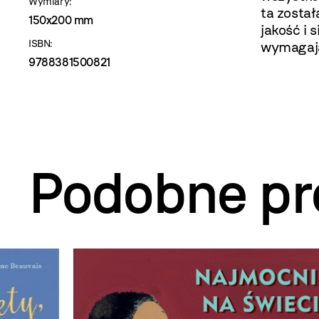
Wymiary:
ta został
150x200 mm
jakość i 
ISBN:
wymagają
9788381500821
Podobne pr