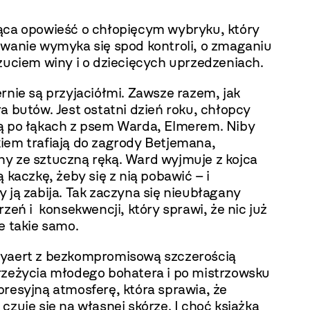
ąca opowieść o chłopięcym wybryku, który
iwanie wymyka się spod kontroli, o zmaganiu
zuciem winy i o dziecięcych uprzedzeniach.
rnie są przyjaciółmi. Zawsze razem, jak
a butów. Jest ostatni dzień roku, chłopcy
ą po łąkach z psem Warda, Elmerem. Niby
iem trafiają do zagrody Betjemana,
y ze sztuczną ręką. Ward wyjmuje z kojca
ą kaczkę, żeby się z nią pobawić – i
 ją zabija. Tak zaczyna się nieubłagany
rzeń i konsekwencji, który sprawi, że nic już
e takie samo.
yaert z bezkompromisową szczerością
rzeżycia młodego bohatera i po mistrzowsku
presyjną atmosferę, która sprawia, że
czuje się na własnej skórze. I choć książka