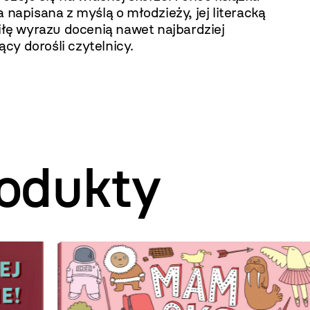
a napisana z myślą o młodzieży, jej literacką
siłę wyrazu docenią nawet najbardziej
cy dorośli czytelnicy.
odukty