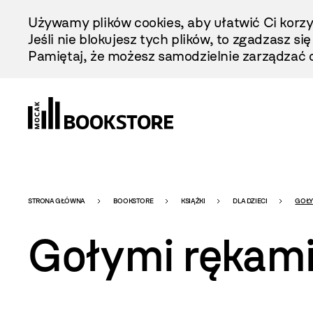
Przejdź
Używamy plików cookies, aby ułatwić Ci korzy
Do
Jeśli nie blokujesz tych plików, to zgadzasz si
Treści
Pamiętaj, że możesz samodzielnie zarządzać c
Bookstore
STRONA GŁÓWNA
BOOKSTORE
KSIĄŻKI
DLA DZIECI
GOŁY
Gołymi rękam
-