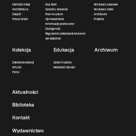
Historia i misja
Kup bilet
Wystawy czasowe
Architektura
Godziny otwarcia
Wystawy stałe
Zespół
Plan muzeum
Archiwum
Praca i staże
Oprowadzenia
Projekty
Informacje praktyczne
Dostępność
Regulamin zwiedzania Muzeum
Jak dojechać
Kolekcja
Edukacja
Archiwum
Założenia kolekcji
Dzieci i rodziny
Artyści
Młodzież i dorośli
Filmy
Aktualności
Biblioteka
Kontakt
Wydawnictwo