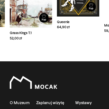
Kup
Kup
Queenie
Mor
64,90 zł
59,
Grass Kings T.1
52,00 zł
O Muzeum
Zaplanuj wizytę
Wystawy