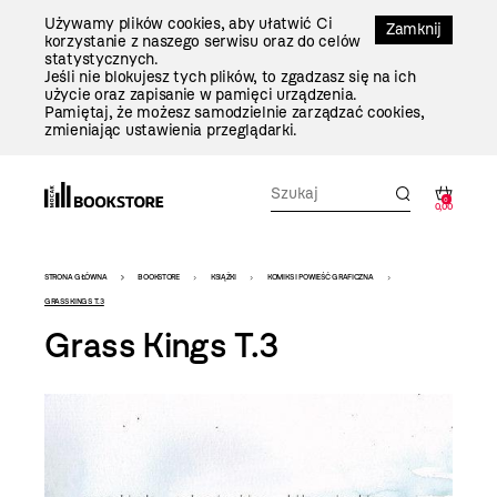
Przejdź
Używamy plików cookies, aby ułatwić Ci
Do
Zamknij
korzystanie z naszego serwisu oraz do celów
Treści
statystycznych.
Jeśli nie blokujesz tych plików, to zgadzasz się na ich
użycie oraz zapisanie w pamięci urządzenia.
Pamiętaj, że możesz samodzielnie zarządzać cookies,
zmieniając ustawienia przeglądarki.
0
0,00
Bookstore
STRONA GŁÓWNA
BOOKSTORE
KSIĄŻKI
KOMIKS I POWIEŚĆ GRAFICZNA
-
GRASS KINGS T.3
Grass Kings T.3
szablon
szczegóły