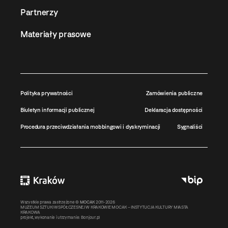
Partnerzy
Materiały prasowe
Polityka prywatności
Zamówienia publiczne
Biuletyn informacji publicznej
Deklaracja dostępności
Procedura przeciwdziałania mobbingowi i dyskryminacji
Sygnaliści
Wszystkie prawa zastrzeżone ©
MOCAK
2011-2026
MUZEUM SZTUKI WSPÓŁCZESNEJ W KRAKOWIE MOCAK – INSTYTUCJA KULTURY MIASTA
KRAKOWA
projekt, wykonanie i utrzymanie:
Bonjour.pl