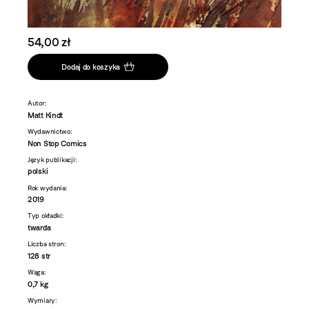
54,00 zł
Dodaj do koszyka
Autor:
Matt Kindt
Wydawnictwo:
Non Stop Comics
Język publikacji:
polski
Rok wydania:
2019
Typ okładki:
twarda
Liczba stron:
128 str
Waga:
0,7 kg
Wymiary: