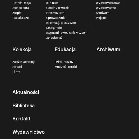
Historia i misja
Kup bilet
Wystawy czasowe
Architektura
Godziny otwarcia
Wystawy stałe
Zespół
Plan muzeum
Archiwum
Praca i staże
Oprowadzenia
Projekty
Informacje praktyczne
Dostępność
Regulamin zwiedzania Muzeum
Jak dojechać
Kolekcja
Edukacja
Archiwum
Założenia kolekcji
Dzieci i rodziny
Artyści
Młodzież i dorośli
Filmy
Aktualności
Biblioteka
Kontakt
Wydawnictwo