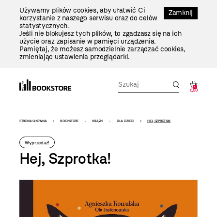
Przejdź
Używamy plików cookies, aby ułatwić Ci
Do
Zamknij
korzystanie z naszego serwisu oraz do celów
Treści
statystycznych.
Jeśli nie blokujesz tych plików, to zgadzasz się na ich
użycie oraz zapisanie w pamięci urządzenia.
Pamiętaj, że możesz samodzielnie zarządzać cookies,
zmieniając ustawienia przeglądarki.
0
0,00
Bookstore
STRONA GŁÓWNA
BOOKSTORE
KSIĄŻKI
DLA DZIECI
HEJ, SZPROTKA!
-
Wyprzedaż!
szablon
Hej, Szprotka!
szczegóły