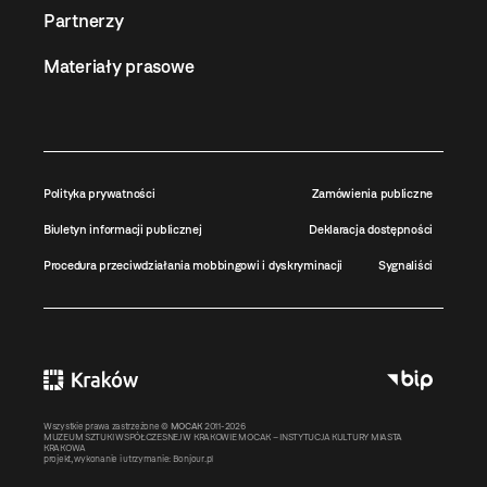
Partnerzy
Materiały prasowe
Polityka prywatności
Zamówienia publiczne
Biuletyn informacji publicznej
Deklaracja dostępności
Procedura przeciwdziałania mobbingowi i dyskryminacji
Sygnaliści
Wszystkie prawa zastrzeżone ©
MOCAK
2011-2026
MUZEUM SZTUKI WSPÓŁCZESNEJ W KRAKOWIE MOCAK – INSTYTUCJA KULTURY MIASTA
KRAKOWA
projekt, wykonanie i utrzymanie:
Bonjour.pl