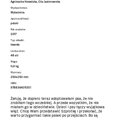
Agnieszka Kowalska, Ola Jasionowska
Wydawnictwo:
Wytwórnia
Język publikacji:
polski
Rok wydania:
2017
Typ okładki:
twarda
Liczba stron:
48 str
Waga:
0,4 kg
Wymiary:
250x250 mm
ISBN:
9788364011351
Żałuję, że dopiero teraz adoptowałam psa, że nie
zrobiłam tego wcześniej. A przede wszystkim, że nie
miałam go w dzieciństwie. Dzieci i psy łączy wyjątkowa
więź. Chcę Wam przedstawić Szprotkę i przekonać, że
warto przygarniać takie psiaki po przejściach. Bo są