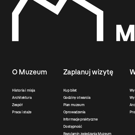
O Muzeum
Zaplanuj wizytę
W
Historia i misja
Kup bilet
Wy
Architektura
Godziny otwarcia
Wys
Zespół
Plan muzeum
Ar
Praca i staże
Oprowadzenia
Pro
Informacje praktyczne
Dostępność
Regulamin zwiedzania Muzeum