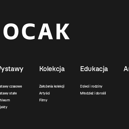
ystawy
Kolekcja
Edukacja
A
stawy czasowe
Założenia kolekcji
Dzieci i rodziny
tawy stałe
Artyści
Młodzież i dorośli
chiwum
Filmy
jekty