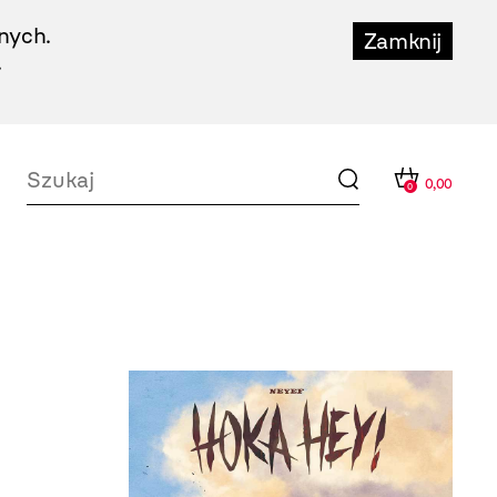
nych.
Zamknij
.
0,00
0