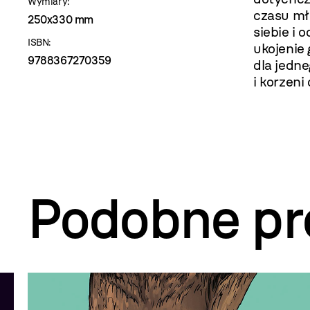
Wymiary:
czasu mł
250x330 mm
siebie i 
ISBN:
ukojenie
9788367270359
dla jedn
i korzeni
Podobne pr