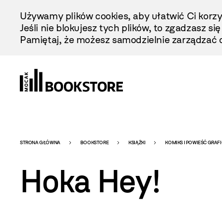
Przejdź
Używamy plików cookies, aby ułatwić Ci korzy
Do
Jeśli nie blokujesz tych plików, to zgadzasz si
Treści
Pamiętaj, że możesz samodzielnie zarządzać c
Bookstore
STRONA GŁÓWNA
BOOKSTORE
KSIĄŻKI
KOMIKS I POWIEŚĆ GRAF
Hoka Hey!
-