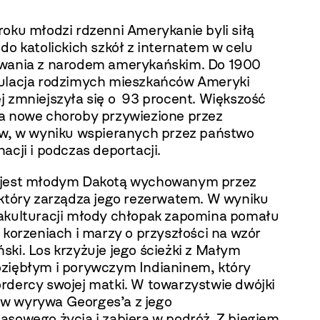
roku młodzi rdzenni Amerykanie byli siłą
do katolickich szkół z internatem w celu
wania z narodem amerykańskim. Do 1900
ulacja rodzimych mieszkańców Ameryki
j zmniejszyła się o 93 procent. Większość
a nowe choroby przywiezione przez
ów, w wyniku wspieranych przez państwo
acji i podczas deportacji.
 jest młodym Dakotą wychowanym przez
 który zarządza jego rezerwatem. W wyniku
akulturacji młody chłopak zapomina pomału
 korzeniach i marzy o przyszłości na wzór
ki. Los krzyżuje jego ścieżki z Małym
ziębłym i porywczym Indianinem, który
rdercy swojej matki. W towarzystwie dwójki
 wyrywa Georges’a z jego
asowego życia i zabiera w podróż. Z biegiem