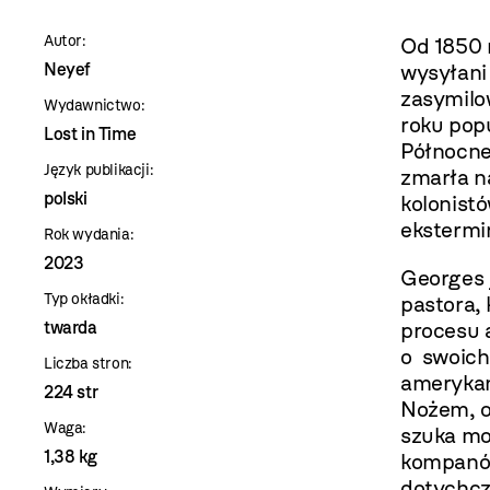
szablon
Autor:
Od 1850 
szczegóły
Neyef
wysyłani 
zasymilo
Wydawnictwo:
roku pop
Lost in Time
Północne
Język publikacji:
zmarła n
polski
kolonist
ekstermin
Rok wydania:
2023
Georges
Typ okładki:
pastora,
twarda
procesu 
o swoich
Liczba stron:
amerykańs
224 str
Nożem, o
Waga:
szuka mo
1,38 kg
kompanów
dotychcz