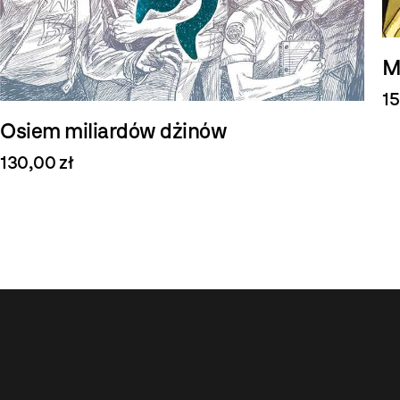
M
15
Osiem miliardów dżinów
130,00 zł