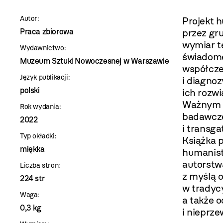
szablon
Autor:
Projekt 
szczegóły
Praca zbiorowa
przez gr
wymiar t
Wydawnictwo:
świadome
Muzeum Sztuki Nowoczesnej w Warszawie
współcze
Język publikacji:
i diagno
polski
ich rozwi
Ważnym j
Rok wydania:
badawcze,
2022
i transga
Typ okładki:
Książka
p
miękka
humanist
autorstw
Liczba stron:
z myślą o
224 str
w tradyc
Waga:
a także o
0,3 kg
i nieprze