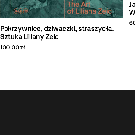
J
W
60
Pokrzywnice, dziwaczki, straszydła.
Sztuka Liliany Zeic
100,00 zł