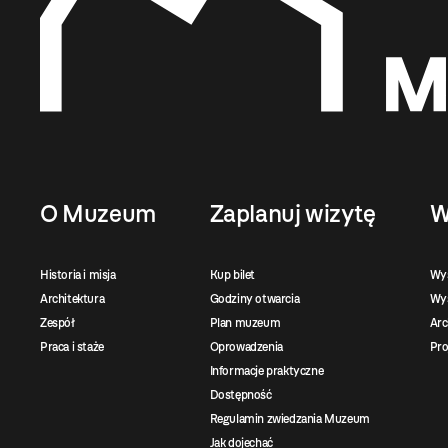
O Muzeum
Zaplanuj wizytę
W
Historia i misja
Kup bilet
Wy
Architektura
Godziny otwarcia
Wys
Zespół
Plan muzeum
Ar
Praca i staże
Oprowadzenia
Pro
Informacje praktyczne
Dostępność
Regulamin zwiedzania Muzeum
Jak dojechać