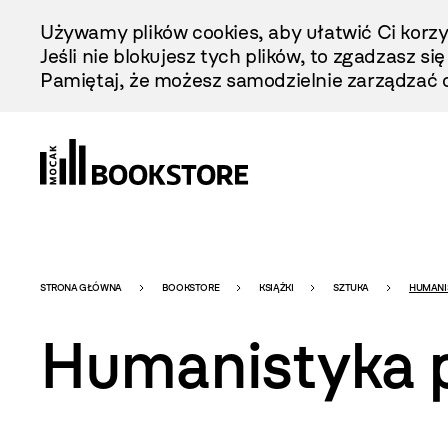
Przejdź
Używamy plików cookies, aby ułatwić Ci korzy
Do
Jeśli nie blokujesz tych plików, to zgadzasz si
Treści
Pamiętaj, że możesz samodzielnie zarządzać c
Bookstore
STRONA GŁÓWNA
BOOKSTORE
KSIĄŻKI
SZTUKA
HUMANI
Humanistyka 
-