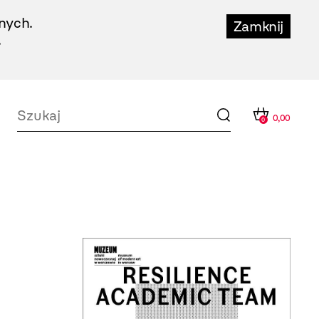
nych.
Zamknij
.
0,00
0