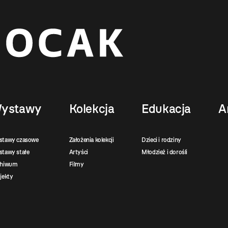
ystawy
Kolekcja
Edukacja
A
stawy czasowe
Założenia kolekcji
Dzieci i rodziny
tawy stałe
Artyści
Młodzież i dorośli
chiwum
Filmy
jekty