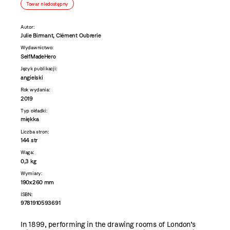
Towar niedostępny
Autor:
Julie Birmant, Clément Oubrerie
Wydawnictwo:
SelfMadeHero
Język publikacji:
angielski
Rok wydania:
2019
Typ okładki:
miękka
Liczba stron:
144 str
Waga:
0,3 kg
Wymiary:
190x260 mm
ISBN:
9781910593691
In 1899, performing in the drawing rooms of London’s