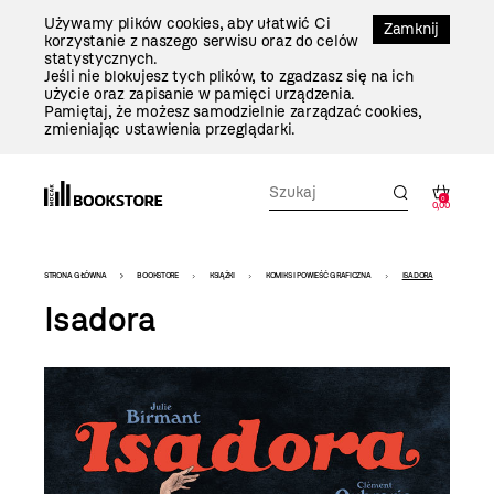
Przejdź
Używamy plików cookies, aby ułatwić Ci
Do
Zamknij
korzystanie z naszego serwisu oraz do celów
Treści
statystycznych.
Jeśli nie blokujesz tych plików, to zgadzasz się na ich
użycie oraz zapisanie w pamięci urządzenia.
Pamiętaj, że możesz samodzielnie zarządzać cookies,
zmieniając ustawienia przeglądarki.
0
0,00
Bookstore
STRONA GŁÓWNA
BOOKSTORE
KSIĄŻKI
KOMIKS I POWIEŚĆ GRAFICZNA
ISADORA
-
Isadora
szablon
szczegóły