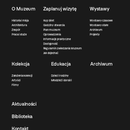
O Muzeum
Zaplanuj wizytę
Wystawy
Historia i misja
Kup bilet
Wystawy czasowe
Architektura
Godziny otwarcia
Wystawy stałe
Zespół
Plan muzeum
Archiwum
Praca i staże
Oprowadzenia
Projekty
Informacje praktyczne
Dostępność
Regulamin zwiedzania Muzeum
Jak dojechać
Kolekcja
Edukacja
Archiwum
Założenia kolekcji
Dzieci i rodziny
Artyści
Młodzież i dorośli
Filmy
Aktualności
Biblioteka
Kontakt