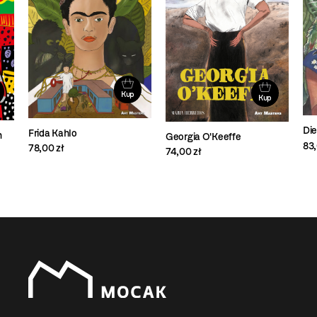
Kup
Kup
Die
Frida Kahlo
n
Georgia O'Keeffe
83,
78,00 zł
74,00 zł