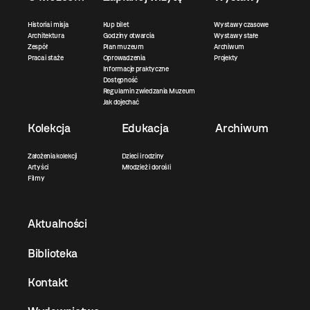
Historia i misja
Kup bilet
Wystawy czasowe
Architektura
Godziny otwarcia
Wystawy stałe
Zespół
Plan muzeum
Archiwum
Praca i staże
Oprowadzenia
Projekty
Informacje praktyczne
Dostępność
Regulamin zwiedzania Muzeum
Jak dojechać
Kolekcja
Edukacja
Archiwum
Założenia kolekcji
Dzieci i rodziny
Artyści
Młodzież i dorośli
Filmy
Aktualności
Biblioteka
Kontakt