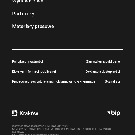
Wydawnictwo
Partnerzy
Materiały prasowe
Polityka prywatności
Zamówienia publiczne
Biuletyn informacji publicznej
Deklaracja dostępności
Procedura przeciwdziałania mobbingowi i dyskryminacji
Sygnaliści
Wszystkie prawa zastrzeżone ©
MOCAK
2011-2026
MUZEUM SZTUKI WSPÓŁCZESNEJ W KRAKOWIE MOCAK – INSTYTUCJA KULTURY MIASTA
KRAKOWA
projekt, wykonanie i utrzymanie:
Bonjour.pl