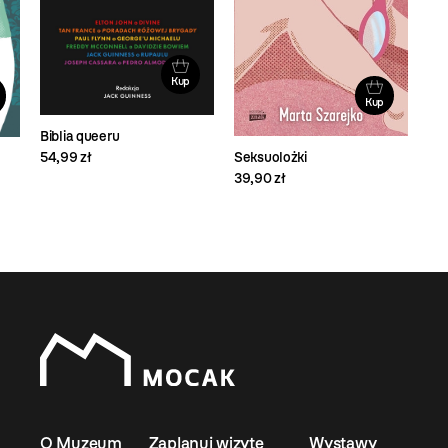
Kup
Kup
Biblia queeru
Seksuolożki
54,99 zł
39,90 zł
O Muzeum
Zaplanuj wizytę
Wystawy