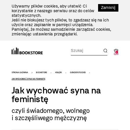
Przejdź
Używamy plików cookies, aby ułatwić Ci
Do
Zamknij
korzystanie z naszego serwisu oraz do celów
Treści
statystycznych.
Jeśli nie blokujesz tych plików, to zgadzasz się na ich
użycie oraz zapisanie w pamięci urządzenia.
Pamiętaj, że możesz samodzielnie zarządzać cookies,
zmieniając ustawienia przeglądarki.
0
0,00
Bookstore
STRONA GŁÓWNA
BOOKSTORE
KSIĄŻKI
GENDER STUDIES
-
JAK WYCHOWAĆ SYNA NA FEMINISTĘ
Jak wychować syna na
szablon
feministę
szczegóły
czyli świadomego, wolnego
i szczęśliwego mężczyznę