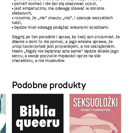
• potrafi kochać i nie boi się okazywać uczuć,
• jest empatyczny, ma odwagę stawać w obronie
słabszych,
• rozumie, że „nie” znaczy „nie”, i szanuje wszystkich
ludzi,
• będzie miał odwagę podążać własnymi ścieżkami.
Sięgnij po ten poradnik i spraw, by twój syn zrozumiał, że
dbanie o dom to nie pomoc, a jego własna sprawa, że
urlop tacierzyński jest przywilejem, a nie obciążeniem.
Hasło „Nigdy nie będziesz szła sama” będzie bliskie jego
sercu, a swoje poczucie męskości oprze na sile
charakteru, a nie muskułów.
Podobne produkty