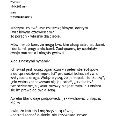
Wymiary:
144x205 mm
ISBN:
9788324074082
Marzysz, by twój syn był szczęśliwym, dobrym
i wrażliwym człowiekiem?
To poradnik właśnie dla ciebie.
Mówimy córkom, że mogą być, kim chcą: astronautkami,
liderkami, programistkami. Zachęcamy, by spełniały
swoje marzenia i sięgały gwiazd.
A co z naszymi synami?
Ich świat jest wciąż ograniczony i pełen stereotypów,
a do „prawdziwej męskości” prowadzi jedna, sztywno
wytyczona droga. Wciąż słyszą, że „chłopaki nie płaczą”,
„nie wolno zachowywać się jak baba”, „trzeba być
twardzielem”, a „kolor różowy nie jest męski”. Odbiera
się im prawo do bycia sobą.
Aurélia Blanc daje podpowiedź, jak wychować chłopca,
który:
• wie, że kobiety i mężczyźni są równi,
• potrafi zadbać o siebie, nie krzywdząc innych,