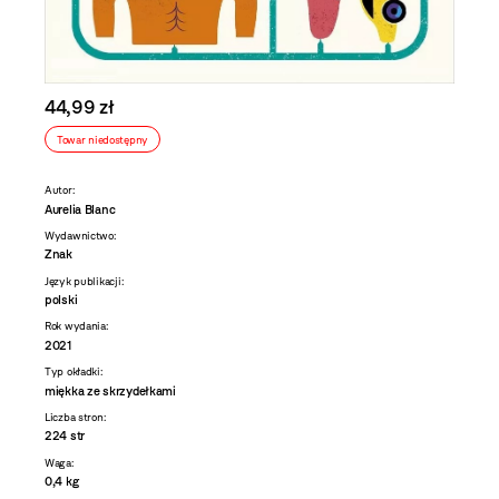
44,99 zł
Towar niedostępny
Autor:
Aurelia Blanc
Wydawnictwo:
Znak
Język publikacji:
polski
Rok wydania:
2021
Typ okładki:
miękka ze skrzydełkami
Liczba stron:
224 str
Waga:
0,4 kg