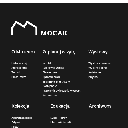
O Muzeum
Zaplanuj wizytę
Wystawy
Historia i misja
Kup bilet
Wystawy czasowe
Architektura
Godziny otwarcia
Wystawy stałe
Zespół
Plan muzeum
Archiwum
Praca i staże
Oprowadzenia
Projekty
Informacje praktyczne
Dostępność
Regulamin zwiedzania Muzeum
Jak dojechać
Kolekcja
Edukacja
Archiwum
Założenia kolekcji
Dzieci i rodziny
Artyści
Młodzież i dorośli
Filmy