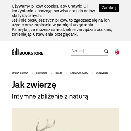
Przejdź
Używamy plików cookies, aby ułatwić Ci
Do
Zamknij
korzystanie z naszego serwisu oraz do celów
Treści
statystycznych.
Jeśli nie blokujesz tych plików, to zgadzasz się na ich
użycie oraz zapisanie w pamięci urządzenia.
Pamiętaj, że możesz samodzielnie zarządzać cookies,
zmieniając ustawienia przeglądarki.
0
0,00
Bookstore
STRONA GŁÓWNA
BOOKSTORE
KSIĄŻKI
LITERATURA FAKTU
JAK ZWIERZĘ
-
Jak zwierzę
szablon
Intymne zbliżenie z naturą
szczegóły