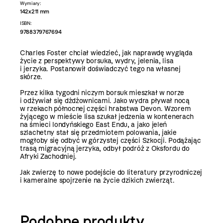
Wymiary:
142x211 mm
ISBN:
9788379767694
Charles Foster chciał wiedzieć, jak naprawdę wygląda
życie z perspektywy borsuka, wydry, jelenia, lisa
i jerzyka. Postanowił doświadczyć tego na własnej
skórze.
Przez kilka tygodni niczym borsuk mieszkał w norze
i odżywiał się dżdżownicami. Jako wydra pływał nocą
w rzekach północnej części hrabstwa Devon. Wzorem
żyjącego w mieście lisa szukał jedzenia w kontenerach
na śmieci londyńskiego East Endu, a jako jeleń
szlachetny stał się przedmiotem polowania, jakie
mogłoby się odbyć w górzystej części Szkocji. Podążając
trasą migracyjną jerzyka, odbył podróż z Oksfordu do
Afryki Zachodniej.
Jak zwierzę to nowe podejście do literatury przyrodniczej
i kameralne spojrzenie na życie dzikich zwierząt.
Podobne produkty