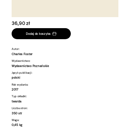
36,90 zł
Dodaj do koszyka
Autor:
Charles Foster
Wydawnictwo:
Wydawnictwo Poznańskie
Język publikacji:
polski
Rok wydania:
2017
Typ okładki:
twarda
Liczba stron:
350 str
Waga:
0,45 kg