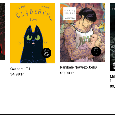
Kup
Kup
Kanibale Nowego Jorku
Cząberek T.1
99,99 zł
34,99 zł
Mił
1
89,