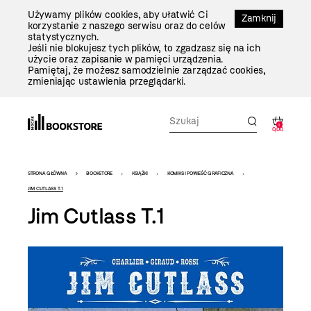
Przejdź
Używamy plików cookies, aby ułatwić Ci
Do
Zamknij
korzystanie z naszego serwisu oraz do celów
Treści
statystycznych.
Jeśli nie blokujesz tych plików, to zgadzasz się na ich
użycie oraz zapisanie w pamięci urządzenia.
Pamiętaj, że możesz samodzielnie zarządzać cookies,
zmieniając ustawienia przeglądarki.
0
0,00
Bookstore
STRONA GŁÓWNA
BOOKSTORE
KSIĄŻKI
KOMIKS I POWIEŚĆ GRAFICZNA
-
JIM CUTLASS T.1
Jim Cutlass T.1
szablon
szczegóły