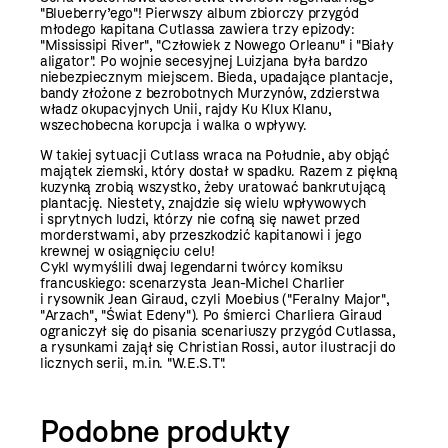
"Blueberry’ego"! Pierwszy album zbiorczy przygód
młodego kapitana Cutlassa zawiera trzy epizody:
"Mississipi River", "Człowiek z Nowego Orleanu" i "Biały
aligator". Po wojnie secesyjnej Luizjana była bardzo
niebezpiecznym miejscem. Bieda, upadające plantacje,
bandy złożone z bezrobotnych Murzynów, zdzierstwa
władz okupacyjnych Unii, rajdy Ku Klux Klanu,
wszechobecna korupcja i walka o wpływy.
W takiej sytuacji Cutlass wraca na Południe, aby objąć
majątek ziemski, który dostał w spadku. Razem z piękną
kuzynką zrobią wszystko, żeby uratować bankrutującą
plantację. Niestety, znajdzie się wielu wpływowych
i sprytnych ludzi, którzy nie cofną się nawet przed
morderstwami, aby przeszkodzić kapitanowi i jego
krewnej w osiągnięciu celu!
Cykl wymyślili dwaj legendarni twórcy komiksu
francuskiego: scenarzysta Jean-Michel Charlier
i rysownik Jean Giraud, czyli Moebius ("Feralny Major",
"Arzach", "Świat Edeny"). Po śmierci Charliera Giraud
ograniczył się do pisania scenariuszy przygód Cutlassa,
a rysunkami zajął się Christian Rossi, autor ilustracji do
licznych serii, m.in. "W.E.S.T".
Podobne produkty