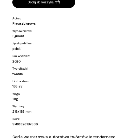
Dodaj do koszyka
Autor:
Praca zbiorowa
Wydawnictwo:
Egmont
Język publikacji:
polski
Rok wydania:
2020
Typ okładki:
twarda
Liczba stron:
188 str
Waga:
1 kg
Wymiary:
216x185 mm
ISBN:
9788328197336
Seria westernowa autorstwa twórców legendarnego