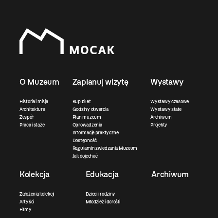
O Muzeum
Zaplanuj wizytę
Wystawy
Historia i misja
Kup bilet
Wystawy czasowe
Architektura
Godziny otwarcia
Wystawy stałe
Zespół
Plan muzeum
Archiwum
Praca i staże
Oprowadzenia
Projekty
Informacje praktyczne
Dostępność
Regulamin zwiedzania Muzeum
Jak dojechać
Kolekcja
Edukacja
Archiwum
Założenia kolekcji
Dzieci i rodziny
Artyści
Młodzież i dorośli
Filmy