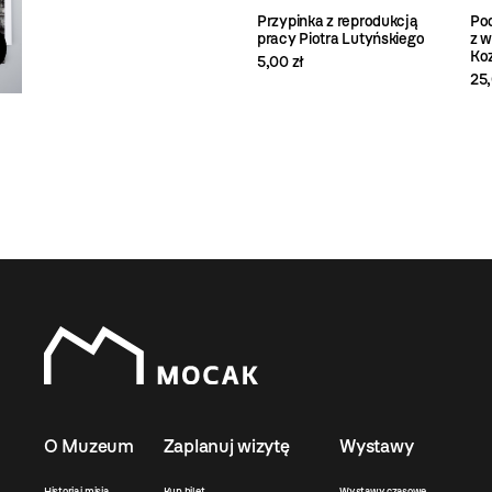
Przypinka z reprodukcją
Pod
pracy Piotra Lutyńskiego
z w
Koz
5,00 zł
25,
O Muzeum
Zaplanuj wizytę
Wystawy
Historia i misja
Kup bilet
Wystawy czasowe