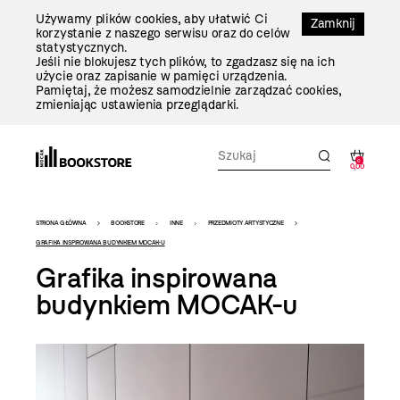
Przejdź
Używamy plików cookies, aby ułatwić Ci
Do
Zamknij
korzystanie z naszego serwisu oraz do celów
Treści
statystycznych.
Jeśli nie blokujesz tych plików, to zgadzasz się na ich
użycie oraz zapisanie w pamięci urządzenia.
Pamiętaj, że możesz samodzielnie zarządzać cookies,
zmieniając ustawienia przeglądarki.
0
0,00
Bookstore
STRONA GŁÓWNA
BOOKSTORE
INNE
PRZEDMIOTY ARTYSTYCZNE
-
GRAFIKA INSPIROWANA BUDYNKIEM MOCAK-U
Grafika inspirowana
szablon
budynkiem MOCAK-u
szczegóły