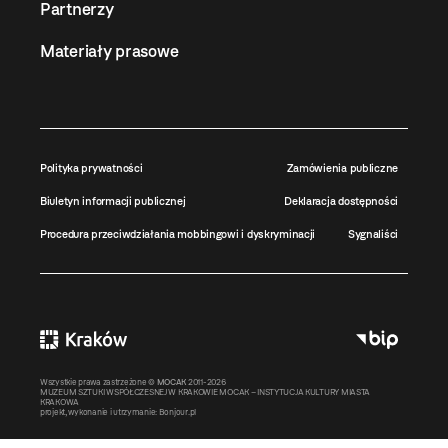
Partnerzy
Materiały prasowe
Polityka prywatności
Zamówienia publiczne
Biuletyn informacji publicznej
Deklaracja dostępności
Procedura przeciwdziałania mobbingowi i dyskryminacji
Sygnaliści
Wszystkie prawa zastrzeżone ©
MOCAK
2011-2026
MUZEUM SZTUKI WSPÓŁCZESNEJ W KRAKOWIE MOCAK – INSTYTUCJA KULTURY MIASTA
KRAKOWA
projekt, wykonanie i utrzymanie:
Bonjour.pl