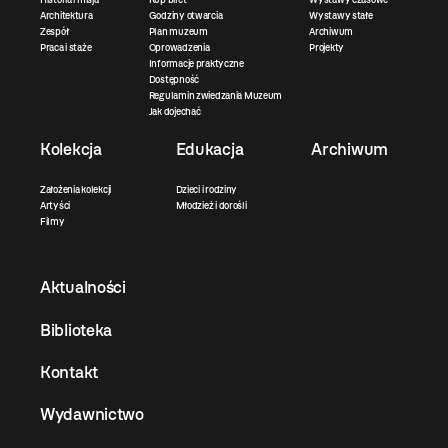
Architektura
Godziny otwarcia
Wystawy stałe
Zespół
Plan muzeum
Archiwum
Praca i staże
Oprowadzenia
Projekty
Informacje praktyczne
Dostępność
Regulamin zwiedzania Muzeum
Jak dojechać
Kolekcja
Edukacja
Archiwum
Założenia kolekcji
Dzieci i rodziny
Artyści
Młodzież i dorośli
Filmy
Aktualności
Biblioteka
Kontakt
Wydawnictwo