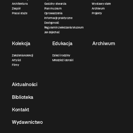
Architektura
Godziny otwarcia
Wystawy stałe
Zespół
Plan muzeum
Archiwum
Praca i staże
Oprowadzenia
Projekty
Informacje praktyczne
Dostępność
Regulamin zwiedzania Muzeum
Jak dojechać
Kolekcja
Edukacja
Archiwum
Założenia kolekcji
Dzieci i rodziny
Artyści
Młodzież i dorośli
Filmy
Aktualności
Biblioteka
Kontakt
Wydawnictwo