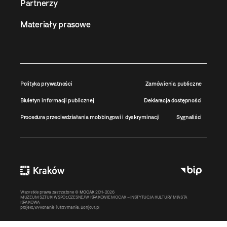
Partnerzy
Materiały prasowe
Polityka prywatności
Zamówienia publiczne
Biuletyn informacji publicznej
Deklaracja dostępności
Procedura przeciwdziałania mobbingowi i dyskryminacji
Sygnaliści
Wszystkie prawa zastrzeżone ©
MOCAK
2011-2026
MUZEUM SZTUKI WSPÓŁCZESNEJ W KRAKOWIE MOCAK – INSTYTUCJA KULTURY MIASTA
KRAKOWA
projekt, wykonanie i utrzymanie:
Bonjour.pl