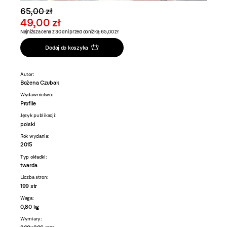
65,00 zł
49,00 zł
Najniższa cena z 30 dni przed obniżką: 65,00 zł
Dodaj do koszyka
Autor:
Bożena Czubak
Wydawnictwo:
Profile
Język publikacji:
polski
Rok wydania:
2015
Typ okładki:
twarda
Liczba stron:
199 str
Waga:
0,80 kg
Wymiary: