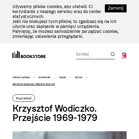
Przejdź
Używamy plików cookies, aby ułatwić Ci
Do
Zamknij
korzystanie z naszego serwisu oraz do celów
Treści
statystycznych.
Jeśli nie blokujesz tych plików, to zgadzasz się na ich
użycie oraz zapisanie w pamięci urządzenia.
Pamiętaj, że możesz samodzielnie zarządzać cookies,
zmieniając ustawienia przeglądarki.
0
0,00
Bookstore
STRONA GŁÓWNA
BOOKSTORE
KSIĄŻKI
SZTUKA
-
KRZYSZTOF WODICZKO. PRZEJŚCIE 1969-1979
szablon
Wyprzedaż!
szczegóły
Krzysztof Wodiczko.
Przejście 1969-1979