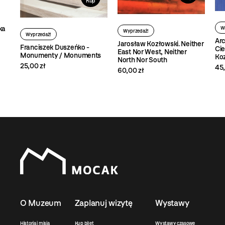
Kup
ka
W
Wyprzedaż!
Wyprzedaż!
Arc
Jarosław Kozłowski. Neither
Franciszek Duszeńko -
Cie
East Nor West, Neither
Monumenty / Monuments
Ko
North Nor South
25,00 zł
45,
60,00 zł
O Muzeum
Zaplanuj wizytę
Wystawy
Historia i misja
Kup bilet
Wystawy czasowe