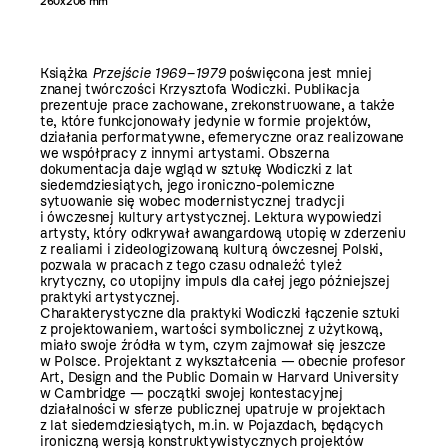
260x206 mm
Książka
Przejście 1969–1979
poświęcona jest mniej
znanej twórczości Krzysztofa Wodiczki. Publikacja
prezentuje prace zachowane, zrekonstruowane, a także
te, które funkcjonowały jedynie w formie projektów,
działania performatywne, efemeryczne oraz realizowane
we współpracy z innymi artystami. Obszerna
dokumentacja daje wgląd w sztukę Wodiczki z lat
siedemdziesiątych, jego ironiczno-polemiczne
sytuowanie się wobec modernistycznej tradycji
i ówczesnej kultury artystycznej. Lektura wypowiedzi
artysty, który odkrywał awangardową utopię w zderzeniu
z realiami i zideologizowaną kulturą ówczesnej Polski,
pozwala w pracach z tego czasu odnaleźć tyleż
krytyczny, co utopijny impuls dla całej jego późniejszej
praktyki artystycznej.
Charakterystyczne dla praktyki Wodiczki łączenie sztuki
z projektowaniem, wartości symbolicznej z użytkową,
miało swoje źródła w tym, czym zajmował się jeszcze
w Polsce. Projektant z wykształcenia — obecnie profesor
Art, Design and the Public Domain w Harvard University
w Cambridge — początki swojej kontestacyjnej
działalności w sferze publicznej upatruje w projektach
z lat siedemdziesiątych, m.in. w Pojazdach, będących
ironiczną wersją konstruktywistycznych projektów