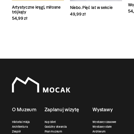
Wo
Artystyczne kręgi, miłosne
Niebo. Pięć lat w sekcie
54,
trójkąty
49,99 zł
54,99 zł
O Muzeum
Zaplanuj wizytę
Wystawy
Historia i misja
Kup bilet
Wystawy czasowe
Architektura
Godziny otwarcia
Wystawy stałe
Zespół
Plan muzeum
Archiwum