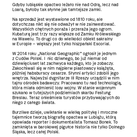
Gdyby lubiąskie opactwo leżało nie nad Odrą, lecz nad
Loarą, byłoby tak słynne jak tamtejsze zamki.
Na sprzedaż jest wystawione od 1810 roku, ale
dotychczas nikt się nie odważył w nie zainwestować.
Wszystkich chętnych poraża i przeraża jego ogrom.
Kubaturą jest trzy razy większe od Zamku Królewskiego
na Wawelu. To drugi co do wielkości obiekt sakralny
w Europie – większy jest tylko hiszpański Escorial.
W 2014 roku „National Geographic” ogłosił je jednym
z Cudów Polski. I nic dziwnego, bo już niemal od
dziewięciuset lat zachwyca każdego, kto je zobaczy.
Zakochiwali się w nim najpierw piastowscy książęta,
później habsburscy cesarze. Słynni artyści zdobili jego
wnętrza. Najwyżsi dygnitarze III Rzeszy urządzili w nim
tajny ośrodek badawczy. Pracowano tu nad technologią,
która miała odmienić losy wojny. W stanie wojennym
szukano w tutejszych podziemiach skarbu Festung
Breslau. Teraz onieśmiela turystów przybywających do
niego z całego świata.
Burzliwe dzieje, uwikłanie w wielką politykę i mroczne
tajemnice tworzą biografię opactwa w Lubiążu, którą
opowiada reporter i dokumentalista Tomasz Bonek. To
zamknięta w barokowej pigułce historia nie tylko Dolnego
Śląska, lecz całej Polski.