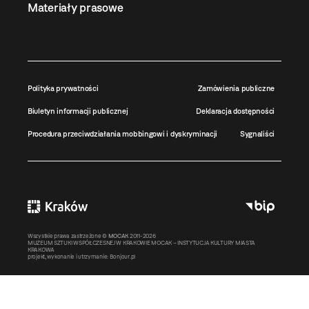
Materiały prasowe
Polityka prywatności
Zamówienia publiczne
Biuletyn informacji publicznej
Deklaracja dostępności
Procedura przeciwdziałania mobbingowi i dyskryminacji
Sygnaliści
Wszystkie prawa zastrzeżone ©
MOCAK
2011-2026
MUZEUM SZTUKI WSPÓŁCZESNEJ W KRAKOWIE MOCAK – INSTYTUCJA KULTURY MIASTA
KRAKOWA
projekt, wykonanie i utrzymanie:
Bonjour.pl