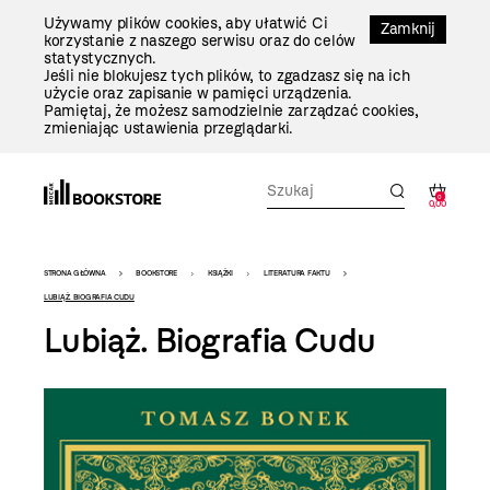
Przejdź
Używamy plików cookies, aby ułatwić Ci
Do
Zamknij
korzystanie z naszego serwisu oraz do celów
Treści
statystycznych.
Jeśli nie blokujesz tych plików, to zgadzasz się na ich
użycie oraz zapisanie w pamięci urządzenia.
Pamiętaj, że możesz samodzielnie zarządzać cookies,
zmieniając ustawienia przeglądarki.
0
0,00
Bookstore
STRONA GŁÓWNA
BOOKSTORE
KSIĄŻKI
LITERATURA FAKTU
-
LUBIĄŻ. BIOGRAFIA CUDU
Lubiąż. Biografia Cudu
szablon
szczegóły