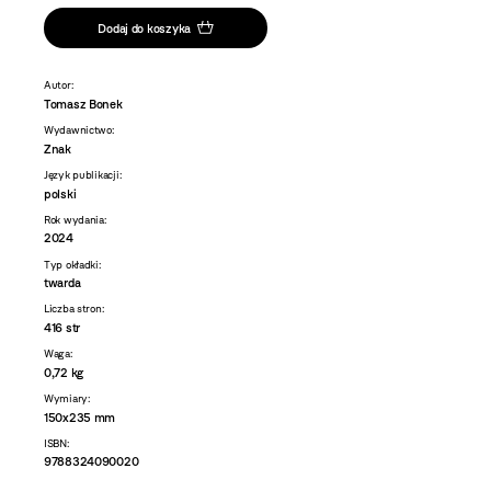
Dodaj do koszyka
Autor:
Tomasz Bonek
Wydawnictwo:
Znak
Język publikacji:
polski
Rok wydania:
2024
Typ okładki:
twarda
Liczba stron:
416 str
Waga:
0,72 kg
Wymiary:
150x235 mm
ISBN:
9788324090020