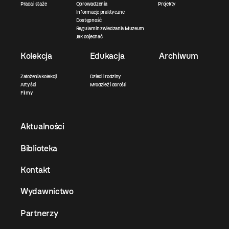
Praca i staże
Oprowadzenia
Projekty
Informacje praktyczne
Dostępność
Regulamin zwiedzania Muzeum
Jak dojechać
Kolekcja
Edukacja
Archiwum
Założenia kolekcji
Dzieci i rodziny
Artyści
Młodzież i dorośli
Filmy
Aktualności
Biblioteka
Kontakt
Wydawnictwo
Partnerzy