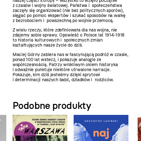
naszej części Europy – wszystko to wzięło początek
z czasów I wojny światowej. Państwa i społeczeństwa
zaczęły się organizować (nie bez politycznych sporów),
sięgać po pomoc ekspertów i szukać sposobów na walkę
z bezrobociem i powszechną po wojnie przemocą.
Z wielu rzeczy, które zdefiniowała dla nas wojna, nie
zdajemy sobie sprawy. Opowieść o Polsce lat 1914-1918
to historia kulturowych i społecznych zmian
kształtujących nasze życie do dziś.
Maciej Górny zabiera nas w fascynującą podróż w czasie,
ponad 100 lat wstecz, i pokazuje analogie ze
współczesnością. Patrzy wnikliwym okiem historyka
i odważnie punktuje niektóre utrwalone narracje.
Pokazuje, kim dziś jesteśmy dzięki sprytowi
i determinacji naszych babć, dziadków i rodziców.
Podobne produkty