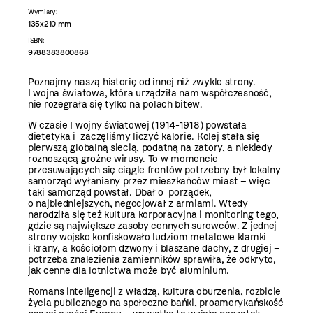
Wymiary:
135x210 mm
ISBN:
9788383800868
Poznajmy naszą historię od innej niż zwykle strony.
I wojna światowa, która urządziła nam współczesność,
nie rozegrała się tylko na polach bitew.
W czasie I wojny światowej (1914-1918) powstała
dietetyka i zaczęliśmy liczyć kalorie. Kolej stała się
pierwszą globalną siecią, podatną na zatory, a niekiedy
roznoszącą groźne wirusy. To w momencie
przesuwających się ciągle frontów potrzebny był lokalny
samorząd wyłaniany przez mieszkańców miast – więc
taki samorząd powstał. Dbał o porządek,
o najbiedniejszych, negocjował z armiami. Wtedy
narodziła się też kultura korporacyjna i monitoring tego,
gdzie są największe zasoby cennych surowców. Z jednej
strony wojsko konfiskowało ludziom metalowe klamki
i krany, a kościołom dzwony i blaszane dachy, z drugiej –
potrzeba znalezienia zamienników sprawiła, że odkryto,
jak cenne dla lotnictwa może być aluminium.
Romans inteligencji z władzą, kultura oburzenia, rozbicie
życia publicznego na społeczne bańki, proamerykańskość