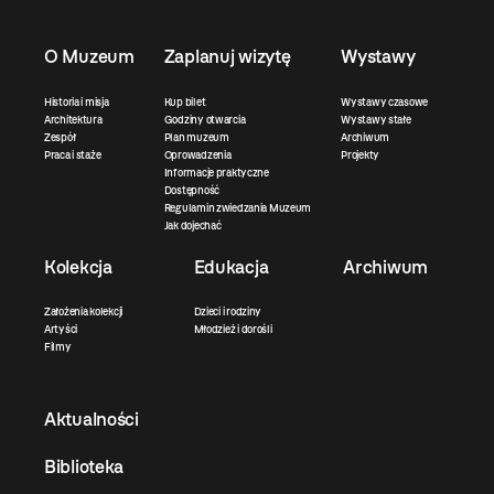
O Muzeum
Zaplanuj wizytę
Wystawy
Historia i misja
Kup bilet
Wystawy czasowe
Architektura
Godziny otwarcia
Wystawy stałe
Zespół
Plan muzeum
Archiwum
Praca i staże
Oprowadzenia
Projekty
Informacje praktyczne
Dostępność
Regulamin zwiedzania Muzeum
Jak dojechać
Kolekcja
Edukacja
Archiwum
Założenia kolekcji
Dzieci i rodziny
Artyści
Młodzież i dorośli
Filmy
Aktualności
Biblioteka