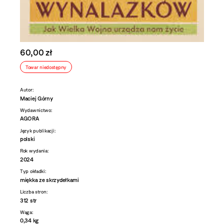
60,00 zł
Towar niedostępny
Autor:
Maciej Górny
Wydawnictwo:
AGORA
Język publikacji:
polski
Rok wydania:
2024
Typ okładki:
miękka ze skrzydełkami
Liczba stron:
312 str
Waga:
0,34 kg