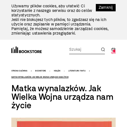
Przejdź
Używamy plików cookies, aby ułatwić Ci
Do
Zamknij
korzystanie z naszego serwisu oraz do celów
Treści
statystycznych.
Jeśli nie blokujesz tych plików, to zgadzasz się na ich
użycie oraz zapisanie w pamięci urządzenia.
Pamiętaj, że możesz samodzielnie zarządzać cookies,
zmieniając ustawienia przeglądarki.
0
0,00
Bookstore
STRONA GŁÓWNA
BOOKSTORE
KSIĄŻKI
LITERATURA FAKTU
-
MATKA WYNALAZKÓW. JAK WIELKA WOJNA URZĄDZA NAM ŻYCIE
Matka wynalazków. Jak
szablon
Wielka Wojna urządza nam
szczegóły
życie