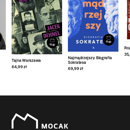
Kup
Kup
Ro
35,
Najmądrzejszy. Biografia
Tajna Warszawa
Sokratesa
64,99 zł
69,99 zł