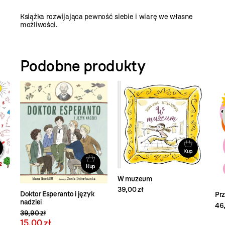
Książka rozwijająca pewność siebie i wiarę we własne
możliwości.
Podobne produkty
Kup
Kup
W muzeum
39,00 zł
Doktor Esperanto i język
Prz
nadziei
46,
39,90 zł
15,00 zł