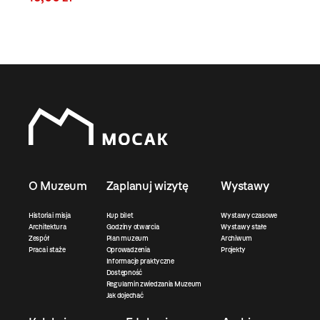
O Muzeum
Zaplanuj wizytę
Wystawy
Historia i misja
Kup bilet
Wystawy czasowe
Architektura
Godziny otwarcia
Wystawy stałe
Zespół
Plan muzeum
Archiwum
Praca i staże
Oprowadzenia
Projekty
Informacje praktyczne
Dostępność
Regulamin zwiedzania Muzeum
Jak dojechać