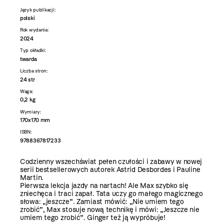
Język publikacji:
polski
Rok wydania:
2024
Typ okładki:
twarda
Liczba stron:
24 str
Waga:
0,2 kg
Wymiary:
170x170 mm
ISBN:
9788367817233
Codzienny wszechświat pełen czułości i zabawy w nowej
serii bestsellerowych autorek Astrid Desbordes i Pauline
Martin.
Pierwsza lekcja jazdy na nartach! Ale Max szybko się
zniechęca i traci zapał. Tata uczy go małego magicznego
słowa: „jeszcze”. Zamiast mówić: „Nie umiem tego
zrobić”, Max stosuje nową technikę i mówi: „Jeszcze nie
umiem tego zrobić”. Ginger też ją wypróbuje!