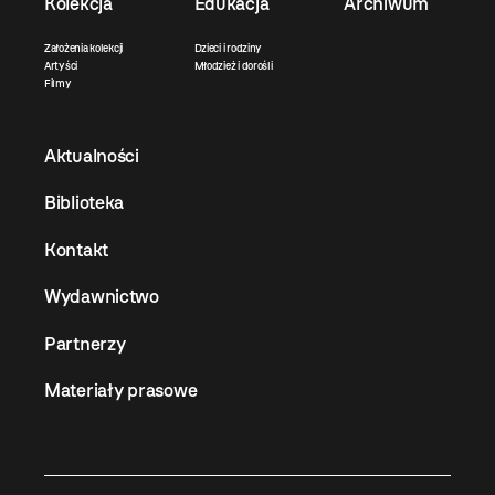
Kolekcja
Edukacja
Archiwum
Założenia kolekcji
Dzieci i rodziny
Artyści
Młodzież i dorośli
Filmy
Aktualności
Biblioteka
Kontakt
Wydawnictwo
Partnerzy
Materiały prasowe