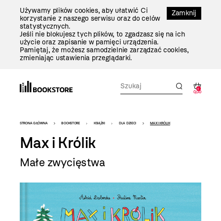
Przejdź
Używamy plików cookies, aby ułatwić Ci
Do
Zamknij
korzystanie z naszego serwisu oraz do celów
Treści
statystycznych.
Jeśli nie blokujesz tych plików, to zgadzasz się na ich
użycie oraz zapisanie w pamięci urządzenia.
Pamiętaj, że możesz samodzielnie zarządzać cookies,
zmieniając ustawienia przeglądarki.
0
0,00
Bookstore
STRONA GŁÓWNA
BOOKSTORE
KSIĄŻKI
DLA DZIECI
MAX I KRÓLIK
-
Max i Królik
szablon
Małe zwycięstwa
szczegóły