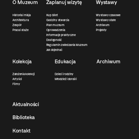
O Muzeum
Zaplanuj wizytę
Wystawy
Historia i misja
Kup bilet
Wystawy czasowe
Architektura
Godziny otwarcia
Wystawy stałe
Zespół
Plan muzeum
Archiwum
Praca i staże
Oprowadzenia
Projekty
Informacje praktyczne
Dostępność
Regulamin zwiedzania Muzeum
Jak dojechać
Kolekcja
Edukacja
Archiwum
Założenia kolekcji
Dzieci i rodziny
Artyści
Młodzież i dorośli
Filmy
Aktualności
Biblioteka
Kontakt