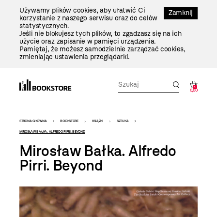
Przejdź
Używamy plików cookies, aby ułatwić Ci
Do
Zamknij
korzystanie z naszego serwisu oraz do celów
Treści
statystycznych.
Jeśli nie blokujesz tych plików, to zgadzasz się na ich
użycie oraz zapisanie w pamięci urządzenia.
Pamiętaj, że możesz samodzielnie zarządzać cookies,
zmieniając ustawienia przeglądarki.
0
0,00
Bookstore
STRONA GŁÓWNA
BOOKSTORE
KSIĄŻKI
SZTUKA
-
MIROSŁAW BAŁKA. ALFREDO PIRRI. BEYOND
Mirosław Bałka. Alfredo
szablon
Pirri. Beyond
szczegóły