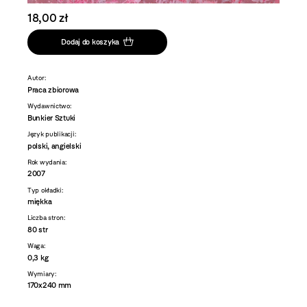
18,00 zł
Dodaj do koszyka
Autor:
Praca zbiorowa
Wydawnictwo:
Bunkier Sztuki
Język publikacji:
polski, angielski
Rok wydania:
2007
Typ okładki:
miękka
Liczba stron:
80 str
Waga:
0,3 kg
Wymiary:
170x240 mm