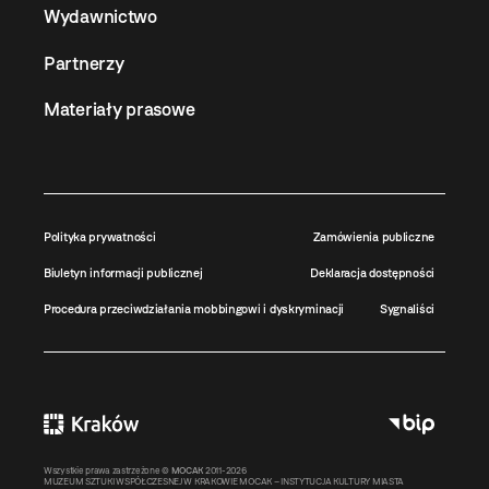
Wydawnictwo
Partnerzy
Materiały prasowe
Polityka prywatności
Zamówienia publiczne
Biuletyn informacji publicznej
Deklaracja dostępności
Procedura przeciwdziałania mobbingowi i dyskryminacji
Sygnaliści
Wszystkie prawa zastrzeżone ©
MOCAK
2011-2026
MUZEUM SZTUKI WSPÓŁCZESNEJ W KRAKOWIE MOCAK – INSTYTUCJA KULTURY MIASTA