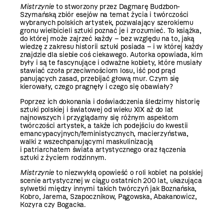
Mistrzynie
to stworzony przez Dagmarę Budzbon-
Szymańską zbiór esejów na temat życia i twórczości
wybranych polskich artystek, pozwalający szerokiemu
gronu wielbicieli sztuki poznać je i zrozumieć. To książka,
do której może zajrzeć każdy – bez względu na to, jaką
wiedzę z zakresu historii sztuki posiada – i w której każdy
znajdzie dla siebie coś ciekawego. Autorka opowiada, kim
były i są te fascynujące i odważne kobiety, które musiały
stawiać czoła przeciwnościom losu, iść pod prąd
panujących zasad, przebijać głową mur. Czym się
kierowały, czego pragnęły i czego się obawiały?
Poprzez ich dokonania i doświadczenia śledzimy historię
sztuki polskiej i światowej od wieku XIX aż do lat
najnowszych i przyglądamy się różnym aspektom
twórczości artystek, a także ich podejściu do kwestii
emancypacyjnych/feministycznych, macierzyństwa,
walki z wszechpanującymi maskulinizacją
i patriarchatem świata artystycznego oraz łączenia
sztuki z życiem rodzinnym.
Mistrzynie
to niezwykłą opowieść o roli kobiet na polskiej
scenie artystycznej w ciągu ostatnich 200 lat, ukazująca
sylwetki między innymi takich twórczyń jak Boznańska,
Kobro, Jarema, Szapocznikow, Pągowska, Abakanowicz,
Kozyra czy Bogacka.