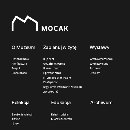
O Muzeum
Zaplanuj wizytę
Wystawy
Historia i misja
Kup bilet
Wystawy czasowe
Architektura
Godziny otwarcia
Wystawy stałe
Zespół
Plan muzeum
Archiwum
Praca i staże
Oprowadzenia
Projekty
Informacje praktyczne
Dostępność
Regulamin zwiedzania Muzeum
Jak dojechać
Kolekcja
Edukacja
Archiwum
Założenia kolekcji
Dzieci i rodziny
Artyści
Młodzież i dorośli
Filmy