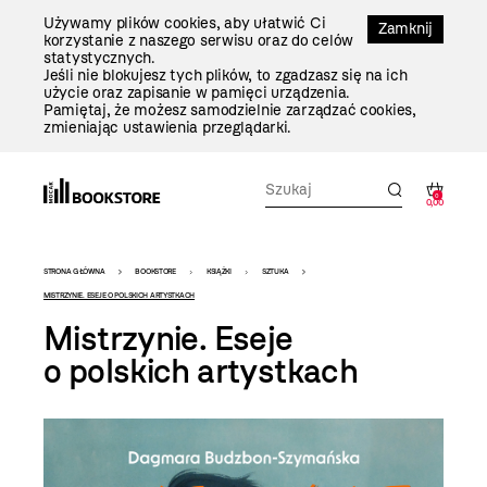
Przejdź
Używamy plików cookies, aby ułatwić Ci
Do
Zamknij
korzystanie z naszego serwisu oraz do celów
Treści
statystycznych.
Jeśli nie blokujesz tych plików, to zgadzasz się na ich
użycie oraz zapisanie w pamięci urządzenia.
Pamiętaj, że możesz samodzielnie zarządzać cookies,
zmieniając ustawienia przeglądarki.
0
0,00
Bookstore
STRONA GŁÓWNA
BOOKSTORE
KSIĄŻKI
SZTUKA
-
MISTRZYNIE. ESEJE O POLSKICH ARTYSTKACH
Mistrzynie. Eseje
szablon
o polskich artystkach
szczegóły