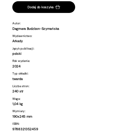
Dodaj do koszyka
Autor:
Dagmara Budzbon-Szymańska
Wydawnictwo:
Arkady
Język publikacji:
polski
Rok wydania:
2024
Typ okładki:
twarda
Liczba stron:
240 str
Waga:
1,04 kg
Wymiary:
190x245 mm
ISBN:
9788321352459