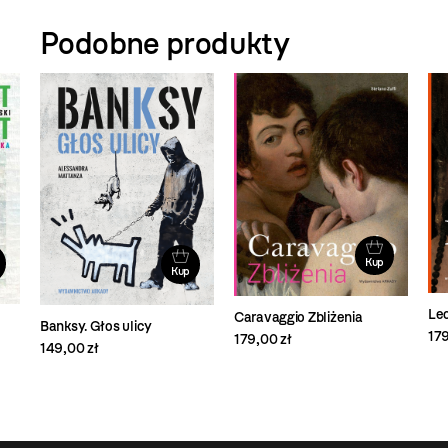
Podobne produkty
Kup
Kup
Leo
Caravaggio Zbliżenia
Banksy. Głos ulicy
179
179,00 zł
149,00 zł