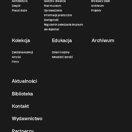
Architektura
Godziny otwarcia
Wystawy stałe
Zespół
Plan muzeum
Archiwum
Praca i staże
Oprowadzenia
Projekty
Informacje praktyczne
Dostępność
Regulamin zwiedzania Muzeum
Jak dojechać
Kolekcja
Edukacja
Archiwum
Założenia kolekcji
Dzieci i rodziny
Artyści
Młodzież i dorośli
Filmy
Aktualności
Biblioteka
Kontakt
Wydawnictwo
Partnerzy