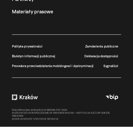
Materiały prasowe
Polityka prywatności
Zamówienia publiczne
Biuletyn informacji publicznej
Deklaracja dostępności
Procedura przeciwdziałania mobbingowi i dyskryminacji
Sygnaliści
Wszystkie prawa zastrzeżone ©
MOCAK
2011-2026
MUZEUM SZTUKI WSPÓŁCZESNEJ W KRAKOWIE MOCAK – INSTYTUCJA KULTURY MIASTA
KRAKOWA
projekt, wykonanie i utrzymanie:
Bonjour.pl