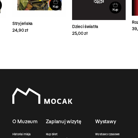
Kup
Kup
Roz
Stryjeńska
Dzieci światła
39,
24,90 zł
25,00 zł
O Muzeum
Zaplanuj wizytę
Wystawy
Historia i misja
Kup bilet
Wystawy czasowe