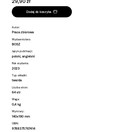
29,90 zł
Dodaj do koszyka
Autor:
Praca zbiorowa
Wydawnictwo:
BOSZ
Język publikacji:
polski, angielski
Rok wydania:
2023
Typ okładki:
twarda
Liczba stron:
64 str
Waga:
0,4 kg
Wymiary:
140x190 mm
ISBN:
9788375767414