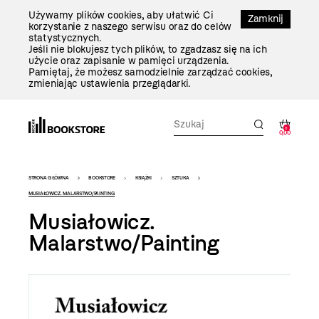
Przejdź
Używamy plików cookies, aby ułatwić Ci
Do
Zamknij
korzystanie z naszego serwisu oraz do celów
Treści
statystycznych.
Jeśli nie blokujesz tych plików, to zgadzasz się na ich
użycie oraz zapisanie w pamięci urządzenia.
Pamiętaj, że możesz samodzielnie zarządzać cookies,
zmieniając ustawienia przeglądarki.
0
0,00
Bookstore
STRONA GŁÓWNA
BOOKSTORE
KSIĄŻKI
SZTUKA
-
MUSIAŁOWICZ. MALARSTWO/PAINTING
Musiałowicz.
szablon
Malarstwo/Painting
szczegóły