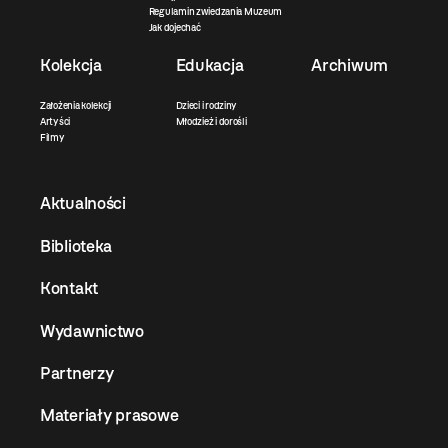
Regulamin zwiedzania Muzeum
Jak dojechać
Kolekcja
Edukacja
Archiwum
Założenia kolekcji
Dzieci i rodziny
Artyści
Młodzież i dorośli
Filmy
Aktualności
Biblioteka
Kontakt
Wydawnictwo
Partnerzy
Materiały prasowe