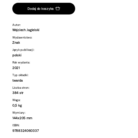
Dodaj do koszyka
Autor:
Wojciech Jagielski
Wydawnictwo:
Znak
Język publikacji:
polski
Rok wydania:
2021
Typ okładki:
twarda
Liczba stron:
384 str
Waga:
0,5 kg
Wymiary:
144x205 mm
ISBN:
9788324060337