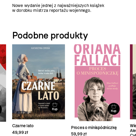
Nowe wydanie jednej z najważniejszych książek
w dorobku mistrza reportażu wojennego.
Podobne produkty
Kup
Kup
Czarne lato
Wie
Proces o minispódniczkę
Al
49,99 zł
59,99 zł
Cy