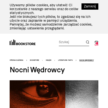
Przejdź
Używamy plików cookies, aby ułatwić Ci
Do
Zamknij
korzystanie z naszego serwisu oraz do celów
Treści
statystycznych.
Jeśli nie blokujesz tych plików, to zgadzasz się na ich
użycie oraz zapisanie w pamięci urządzenia.
Pamiętaj, że możesz samodzielnie zarządzać cookies,
zmieniając ustawienia przeglądarki.
0
0,00
Bookstore
STRONA GŁÓWNA
BOOKSTORE
KSIĄŻKI
LITERATURA FAKTU
NOCNI WĘDROWCY
-
Nocni Wędrowcy
szablon
szczegóły