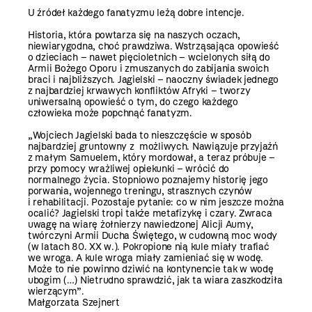
U źródeł każdego fanatyzmu leżą dobre intencje.
Historia, która powtarza się na naszych oczach,
niewiarygodna, choć prawdziwa. Wstrząsająca opowieść
o dzieciach – nawet pięcioletnich – wcielonych siłą do
Armii Bożego Oporu i zmuszanych do zabijania swoich
braci i najbliższych. Jagielski – naoczny świadek jednego
z najbardziej krwawych konfliktów Afryki – tworzy
uniwersalną opowieść o tym, do czego każdego
człowieka może popchnąć fanatyzm.
„Wojciech Jagielski bada to nieszczęście w sposób
najbardziej gruntowny z możliwych. Nawiązuje przyjaźń
z małym Samuelem, który mordował, a teraz próbuje –
przy pomocy wrażliwej opiekunki – wrócić do
normalnego życia. Stopniowo poznajemy historię jego
porwania, wojennego treningu, strasznych czynów
i rehabilitacji. Pozostaje pytanie: co w nim jeszcze można
ocalić? Jagielski tropi także metafizykę i czary. Zwraca
uwagę na wiarę żołnierzy nawiedzonej Alicji Aumy,
twórczyni Armii Ducha Świętego, w cudowną moc wody
(w latach 80. XX w.). Pokropione nią kule miały trafiać
we wroga. A kule wroga miały zamieniać się w wodę.
Może to nie powinno dziwić na kontynencie tak w wodę
ubogim (…) Nietrudno sprawdzić, jak ta wiara zaszkodziła
wierzącym”.
Małgorzata Szejnert