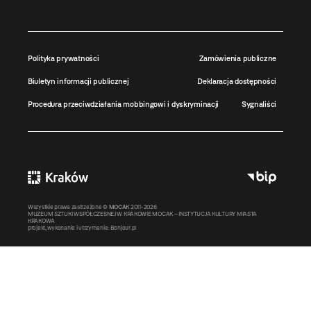
Polityka prywatności
Zamówienia publiczne
Biuletyn informacji publicznej
Deklaracja dostępności
Procedura przeciwdziałania mobbingowi i dyskryminacji
Sygnaliści
Wszystkie prawa zastrzeżone ©
MOCAK
2011-2026
MUZEUM SZTUKI WSPÓŁCZESNEJ W KRAKOWIE MOCAK – INSTYTUCJA KULTURY MIASTA
KRAKOWA
projekt, wykonanie i utrzymanie:
Bonjour.pl