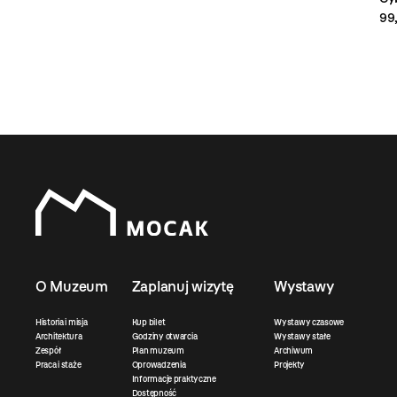
99,
O Muzeum
Zaplanuj wizytę
Wystawy
Historia i misja
Kup bilet
Wystawy czasowe
Architektura
Godziny otwarcia
Wystawy stałe
Zespół
Plan muzeum
Archiwum
Praca i staże
Oprowadzenia
Projekty
Informacje praktyczne
Dostępność