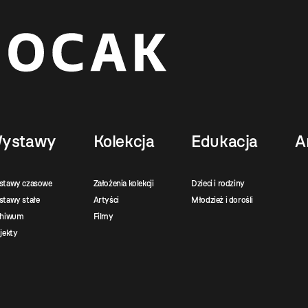
ystawy
Kolekcja
Edukacja
A
stawy czasowe
Założenia kolekcji
Dzieci i rodziny
tawy stałe
Artyści
Młodzież i dorośli
chiwum
Filmy
jekty