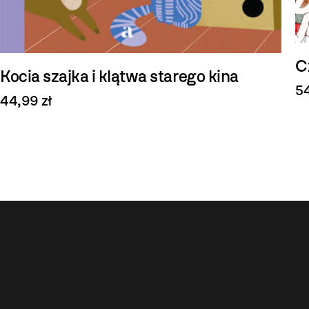
C
Kocia szajka i klątwa starego kina
54
44,99 zł