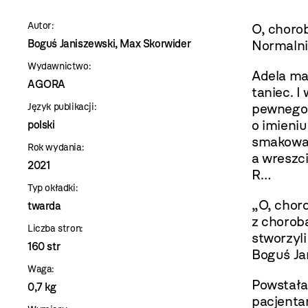
szablon
Autor:
O, chorob
szczegóły
Boguś Janiszewski, Max Skorwider
Normalni
Wydawnictwo:
Adela ma 
AGORA
taniec. I
pewnego d
Język publikacji:
o imieniu
polski
smakować
Rok wydania:
a wreszci
2021
R…
Typ okładki:
„O, choro
twarda
z chorob
Liczba stron:
stworzyli
160 str
Boguś Ja
Waga:
Powstała
0,7 kg
pacjentam