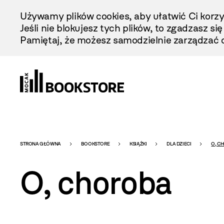
Przejdź
Używamy plików cookies, aby ułatwić Ci korzy
Do
Jeśli nie blokujesz tych plików, to zgadzasz si
Treści
Pamiętaj, że możesz samodzielnie zarządzać c
Bookstore
STRONA GŁÓWNA
BOOKSTORE
KSIĄŻKI
DLA DZIECI
O, C
O, choroba
-