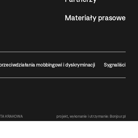
Materiały prasowe
przeciwdziałania mobbingowi i dyskryminacji
Sygnaliści
STA KRAKOWA
projekt, wykonanie i utrzymanie:
Bonjour.pl