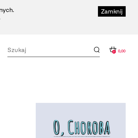
nych.
Zamknij
.
0,00
0