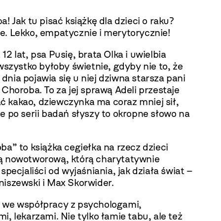
a! Jak tu pisać książkę dla dzieci o raku?
e. Lekko, empatycznie i merytorycznie!
12 lat, psa Pusię, brata Olka i uwielbia
 wszystko byłoby świetnie, gdyby nie to, że
nia pojawia się u niej dziwna starsza pani
 Choroba. To za jej sprawą Adeli przestaje
 kakao, dziewczynka ma coraz mniej sił,
e po serii badań słyszy to okropne słowo na
ba” to książka cegiełka na rzecz dzieci
ą nowotworową, którą charytatywnie
 specjaliści od wyjaśniania, jak działa świat –
niszewski i Max Skorwider.
 we współpracy z psychologami,
i, lekarzami. Nie tylko łamie tabu, ale też