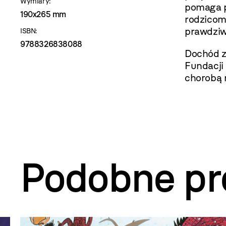
Wymiary:
pomaga p
190x265 mm
rodzicom
prawdziw
ISBN:
9788326838088
Dochód z
Fundacji 
chorobą 
Podobne pr