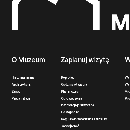
O Muzeum
Zaplanuj wizytę
W
Historia i misja
Kup bilet
Wy
Architektura
Godziny otwarcia
Wys
Zespół
Plan muzeum
Ar
Praca i staże
Oprowadzenia
Pro
Informacje praktyczne
Dostępność
Regulamin zwiedzania Muzeum
Jak dojechać