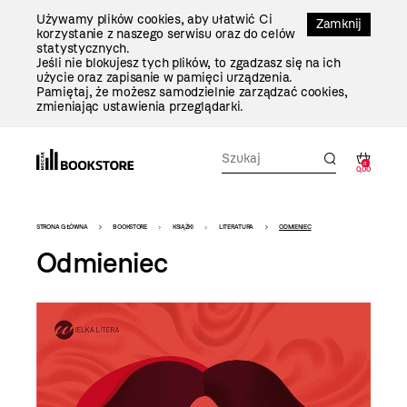
Przejdź
Używamy plików cookies, aby ułatwić Ci
Do
Zamknij
korzystanie z naszego serwisu oraz do celów
Treści
statystycznych.
Jeśli nie blokujesz tych plików, to zgadzasz się na ich
użycie oraz zapisanie w pamięci urządzenia.
Pamiętaj, że możesz samodzielnie zarządzać cookies,
zmieniając ustawienia przeglądarki.
0
0,00
Bookstore
STRONA GŁÓWNA
BOOKSTORE
KSIĄŻKI
LITERATURA
ODMIENIEC
-
Odmieniec
szablon
szczegóły