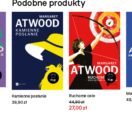
Podobne produkty
Kup
Kup
Ma
Ruchome cele
Kamienne posłanie
49,
44,90 zł
39,90 zł
27,00 zł