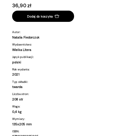
36,90 zł
Dodaj do koszyka
Autor:
Natalia Fiedorczuk
Wydawnictwo:
Wielka Litera
Język publikacji:
polski
Rok wydania:
2021
Typ okładki:
twarda
Liczba stron:
208 str
Waga:
0,4 kg
Wymiary:
135x205 mm
ISBN: