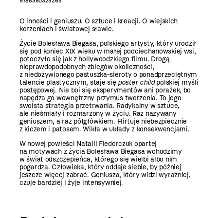
9788380325265
O inności i geniuszu. O sztuce i kreacji. O wiejskich
korzeniach i światowej sławie.
Życie Bolesława Biegasa, polskiego artysty, który urodził
się pod koniec XIX wieku w małej podciechanowskiej wsi,
potoczyło się jak z hollywoodzkiego filmu. Drogą
nieprawdopodobnych zbiegów okoliczności,
z niedożywionego pastuszka-sieroty o ponadprzeciętnym
talencie plastycznym, staje się
poster child
polskiej myśli
postępowej. Nie boi się eksperymentów ani porażek, bo
napędza go wewnętrzny przymus tworzenia. To jego
swoista strategia przetrwania. Radykalny w sztuce,
ale nieśmiały i rozmarzony w życiu. Raz nazywany
geniuszem, a raz półgłówkiem. Flirtuje niebezpiecznie
z kiczem i patosem. Wikła w układy z konsekwencjami.
W nowej powieści Natalii Fiedorczuk opartej
na motywach z życia Bolesława Biegasa wchodzimy
w świat odszczepieńca, którego się wielbi albo nim
pogardza. Człowieka, który oddaje siebie, by później
jeszcze więcej zabrać. Geniusza, który widzi wyraźniej,
czuje bardziej i żyje intensywniej.