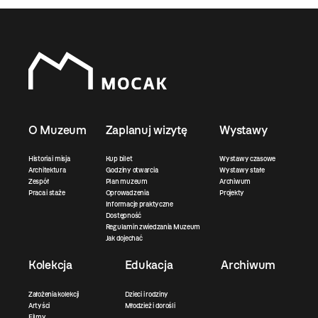
O Muzeum
Zaplanuj wizytę
Wystawy
Historia i misja
Kup bilet
Wystawy czasowe
Architektura
Godziny otwarcia
Wystawy stałe
Zespół
Plan muzeum
Archiwum
Praca i staże
Oprowadzenia
Projekty
Informacje praktyczne
Dostępność
Regulamin zwiedzania Muzeum
Jak dojechać
Kolekcja
Edukacja
Archiwum
Założenia kolekcji
Dzieci i rodziny
Artyści
Młodzież i dorośli
Filmy