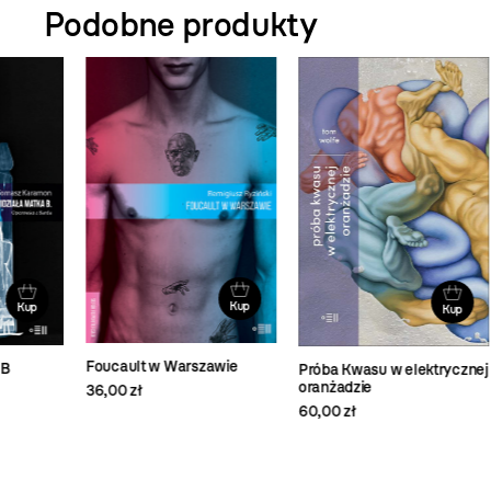
Podobne produkty
Kup
Kup
Foucault w Warszawie
Próba Kwasu w elektrycznej
27
oranżadzie
36,00 zł
59,
60,00 zł