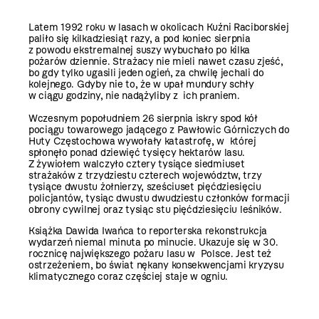
Latem 1992 roku w lasach w okolicach Kuźni Raciborskiej
paliło się kilkadziesiąt razy, a pod koniec sierpnia
z powodu ekstremalnej suszy wybuchało po kilka
pożarów dziennie. Strażacy nie mieli nawet czasu zjeść,
bo gdy tylko ugasili jeden ogień, za chwilę jechali do
kolejnego. Gdyby nie to, że w upał mundury schły
w ciągu godziny, nie nadążyliby z ich praniem.
Wczesnym popołudniem 26 sierpnia iskry spod kół
pociągu towarowego jadącego z Pawłowic Górniczych do
Huty Częstochowa wywołały katastrofę, w której
spłonęło ponad dziewięć tysięcy hektarów lasu.
Z żywiołem walczyło cztery tysiące siedmiuset
strażaków z trzydziestu czterech województw, trzy
tysiące dwustu żołnierzy, sześciuset pięćdziesięciu
policjantów, tysiąc dwustu dwudziestu członków formacji
obrony cywilnej oraz tysiąc stu pięćdziesięciu leśników.
Książka Dawida Iwańca to reporterska rekonstrukcja
wydarzeń niemal minuta po minucie. Ukazuje się w 30.
rocznicę największego pożaru lasu w Polsce. Jest też
ostrzeżeniem, bo świat nękany konsekwencjami kryzysu
klimatycznego coraz częściej staje w ogniu.