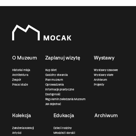
O Muzeum
Zaplanuj wizytę
Wystawy
Historia i misja
Kup bilet
Wystawy czasowe
Architektura
Godziny otwarcia
Wystawy stałe
Zespół
Plan muzeum
Archiwum
Praca i staże
Oprowadzenia
Projekty
Informacje praktyczne
Dostępność
Regulamin zwiedzania Muzeum
Jak dojechać
Kolekcja
Edukacja
Archiwum
Założenia kolekcji
Dzieci i rodziny
Artyści
Młodzież i dorośli