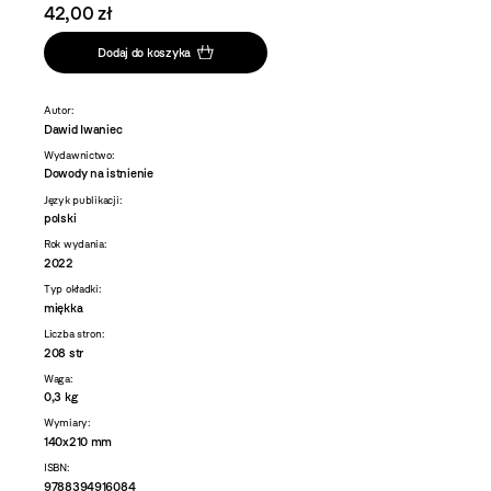
42,00 zł
Dodaj do koszyka
Autor:
Dawid Iwaniec
Wydawnictwo:
Dowody na istnienie
Język publikacji:
polski
Rok wydania:
2022
Typ okładki:
miękka
Liczba stron:
208 str
Waga:
0,3 kg
Wymiary:
140x210 mm
ISBN:
9788394916084