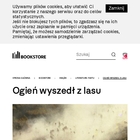
Przejdź
Używamy plików cookies, aby ułatwić Ci
Do
Zamknij
korzystanie z naszego serwisu oraz do celów
Treści
statystycznych.
Jeśli nie blokujesz tych plików, to zgadzasz się na ich
użycie oraz zapisanie w pamięci urządzenia.
Pamiętaj, że możesz samodzielnie zarządzać cookies,
zmieniając ustawienia przeglądarki.
0
0,00
Bookstore
STRONA GŁÓWNA
BOOKSTORE
KSIĄŻKI
LITERATURA FAKTU
OGIEŃ WYSZEDŁ Z LASU
-
Ogień wyszedł z lasu
szablon
szczegóły