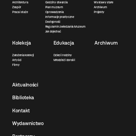
Architektura
Godziny otwarcia
Wystawy stałe
Zespół
Plan muzeum
Archiwum
Praca i staże
Oprowadzenia
Projekty
Informacje praktyczne
Dostępność
Regulamin zwiedzania Muzeum
Jak dojechać
Kolekcja
Edukacja
Archiwum
Założenia kolekcji
Dzieci i rodziny
Artyści
Młodzież i dorośli
Filmy
Aktualności
Biblioteka
Kontakt
Wydawnictwo