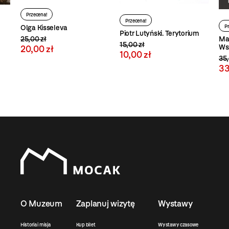
Przecena!
Przecena!
P
Olga Kisseleva
Piotr Lutyński. Terytorium
25,00 zł
Ma
15,00 zł
Wsz
20,00 zł
10,00 zł
35,
33
O Muzeum
Zaplanuj wizytę
Wystawy
Historia i misja
Kup bilet
Wystawy czasowe