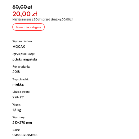
50,00 zł
20,00 zł
Najniższa cena z 30 dni przed obniżką: 50,00 zł
Towar niedostępny
Wydawnictwo:
MOCAK
Język publikacji:
polski, angielski
Rok wydania:
2018
Typ okładki:
miękka
Liczba stron:
224 str
Waga:
1,3 kg
Wymiary:
210×270 mm
ISBN:
9788365851123