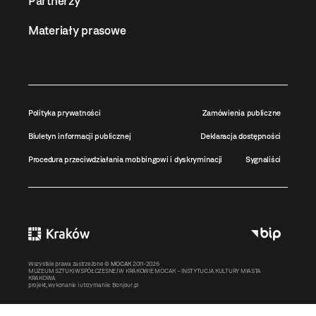
Partnerzy
Materiały prasowe
Polityka prywatności
Zamówienia publiczne
Biuletyn informacji publicznej
Deklaracja dostępności
Procedura przeciwdziałania mobbingowi i dyskryminacji
Sygnaliści
Wszystkie prawa zastrzeżone ©
MOCAK
2011-2026
MUZEUM SZTUKI WSPÓŁCZESNEJ W KRAKOWIE MOCAK – INSTYTUCJA KULTURY MIASTA
KRAKOWA
projekt, wykonanie i utrzymanie:
Bonjour.pl