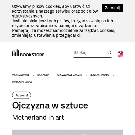
Przejdź
Używamy plików cookies, aby ułatwić Ci
Do
Zamknij
korzystanie z naszego serwisu oraz do celów
Treści
statystycznych.
Jeśli nie blokujesz tych plików, to zgadzasz się na ich
użycie oraz zapisanie w pamięci urządzenia.
Pamiętaj, że możesz samodzielnie zarządzać cookies,
zmieniając ustawienia przeglądarki.
0
0,00
Bookstore
STRONA GŁÓWNA
BOOKSTORE
WYDAWNICTWA MOCAK-U
KATALOGI WYSTAW
-
OJCZYZNA W SZTUCE
szablon
Przecena!
szczegóły
Ojczyzna w sztuce
Motherland in art