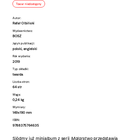
Towar niedostępny
Autor:
Rafał Olbiński
Wydawnictwo:
BOSZ
Język publikacji:
polski, angielski
Rok wydania:
2019
Typ okładki:
twarda
Liczba stron:
64 str
Waga:
0,24 kg
Wymiary:
149x190 mm
ISBN:
9788375764635
Siódmy już minialbum z serii
Malarstwo
przedstawia