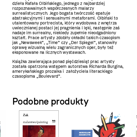
dzieła Rafała Olbińskiego, jednego z najbardziej
rozpoznawalnych współczesnych malarzy
surrealistycznych. Jego bogata twórczość epatuje
abstrakcyjnymi i sensualnymi metaforami. Olbiński to
utalentowany portrecista, który wydobywa z wnętrza
uwiecznianej postaci jej pragnienia i lęki, następnie zaś
nadaje im surrealny, niekiedy zupełnie nieodgadniony
kształt. Prace artysty zdobiły okładki takich czasopism
jak „Newsweek”, „Time” czy „Der Spiegel”, stanowiły
oprawę wizualną wielu zagranicznych oper, były też
eksponowane na licznych wystawach.
Książka zawierająca ponad pięćdziesiąt prac artysty
została opatrzona wstępem autorstwa Richarda Burgina,
amerykańskiego prozaika i założyciela literackiego
czasopisma „Boulevard”.
Podobne produkty