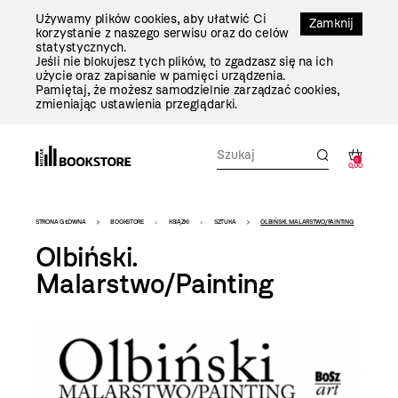
Przejdź
Używamy plików cookies, aby ułatwić Ci
Do
Zamknij
korzystanie z naszego serwisu oraz do celów
Treści
statystycznych.
Jeśli nie blokujesz tych plików, to zgadzasz się na ich
użycie oraz zapisanie w pamięci urządzenia.
Pamiętaj, że możesz samodzielnie zarządzać cookies,
zmieniając ustawienia przeglądarki.
0
0,00
Bookstore
STRONA GŁÓWNA
BOOKSTORE
KSIĄŻKI
SZTUKA
OLBIŃSKI. MALARSTWO/PAINTING
-
Olbiński.
szablon
Malarstwo/Painting
szczegóły