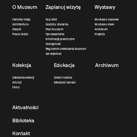
O Muzeum
Zaplanuj wizytę
Wystawy
Historia i misja
Kup bilet
Wystawy czasowe
Architektura
Godziny otwarcia
Wystawy stałe
Zespół
Plan muzeum
Archiwum
Praca i staże
Oprowadzenia
Projekty
Informacje praktyczne
Dostępność
Regulamin zwiedzania Muzeum
Jak dojechać
Kolekcja
Edukacja
Archiwum
Założenia kolekcji
Dzieci i rodziny
Artyści
Młodzież i dorośli
Filmy
Aktualności
Biblioteka
Kontakt