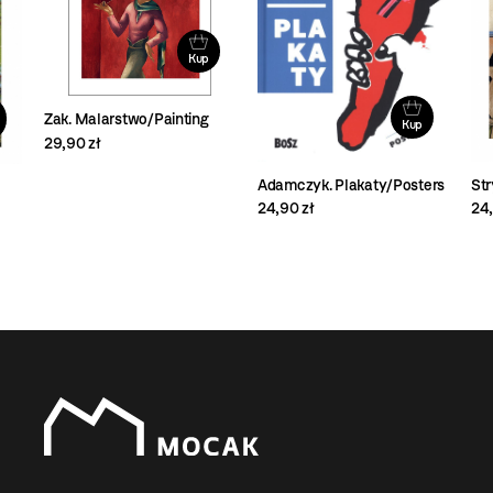
Kup
Zak. Malarstwo/Painting
Kup
29,90 zł
Str
Adamczyk. Plakaty/Posters
24,
24,90 zł