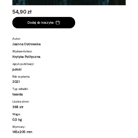
54,90 zł
Dodaj do koszyka
Autor:
Joanna Ostrowska
Wydawnictwo:
Krytyka Polityczna
Język publikacji:
polski
Rok wydania:
2021
Typ okładki:
twarda
Liczba stron:
368 str
Waga:
0,5 kg
Wymiary:
145x205 mm