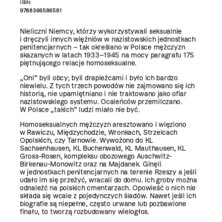
ISBN:
9788366586581
Nieliczni Niemcy, którzy wykorzystywali seksualnie
i dręczyli innych więźniów w nazistowskich jednostkach
penitencjarnych – tak określano w Polsce mężczyzn
skazanych w latach 1933–1945 na mocy paragrafu 175
piętnującego relacje homoseksualne.
„Oni” byli obcy; byli drapieżcami i było ich bardzo
niewielu. Z tych trzech powodów nie zajmowano się ich
historią, nie upamiętniano i nie traktowano jako ofiar
nazistowskiego systemu. Ocaleńców przemilczano.
W Polsce „takich” ludzi miało nie być.
Homoseksualnych mężczyzn aresztowano i więziono
w Rawiczu, Międzychodzie, Wronkach, Strzelcach
Opolskich, czy Tarnowie. Wywożono do KL
Sachsenhausen, KL Buchenwald, KL Mauthausen, KL
Gross-Rosen, kompleksu obozowego Auschwitz-
Birkenau-Monowitz oraz na Majdanek. Ginęli
w jednostkach penitencjarnych na terenie Rzeszy a jeśli
udało im się przeżyć, wracali do domu. Ich groby można
odnaleźć na polskich cmentarzach. Opowieść o nich nie
składa się wcale z pojedynczych śladów. Nawet jeśli ich
biografie są niepełne, często urwane lub pozbawione
finału, to tworzą rozbudowany wielogłos.