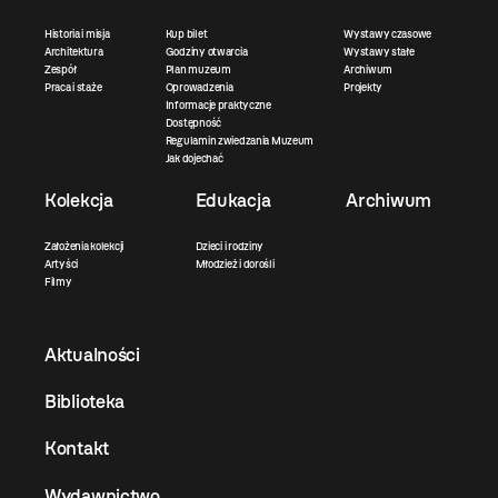
Historia i misja
Kup bilet
Wystawy czasowe
Architektura
Godziny otwarcia
Wystawy stałe
Zespół
Plan muzeum
Archiwum
Praca i staże
Oprowadzenia
Projekty
Informacje praktyczne
Dostępność
Regulamin zwiedzania Muzeum
Jak dojechać
Kolekcja
Edukacja
Archiwum
Założenia kolekcji
Dzieci i rodziny
Artyści
Młodzież i dorośli
Filmy
Aktualności
Biblioteka
Kontakt
Wydawnictwo