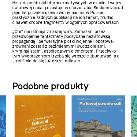
Historia osób nieheteronormatywnych w czasie II wojny
światowej nadal pozostaje w sferze tabu. Siedemdziesiąt
pięć lat po zakończeniu wojny nie ma w Polsce
praktycznie żadnych publikacji na ich temat, trudno
o nawet drobne fragmenty w ogólnych opracowaniach.
„Oni” nie istnieją z naszej winy. Zamazani przez
przedwojenne fantazmaty podsycane nazistowską
propagandą i perwersyjne plotki wojenne i obozowe,
zrównani zostali z bezimiennymi uwodzicielami,
kryminalistami, aspołecznym elementem. Przeciwko
tym wyobrażeniom trzeba się wreszcie zbuntować, a o
„nich” nie da się już dłużej milczeć.
Podobne produkty