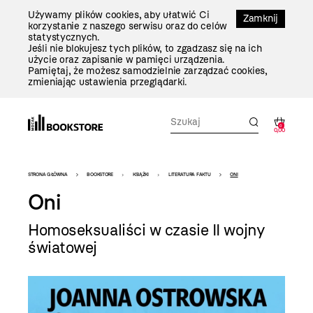
Przejdź
Używamy plików cookies, aby ułatwić Ci
Do
Zamknij
korzystanie z naszego serwisu oraz do celów
Treści
statystycznych.
Jeśli nie blokujesz tych plików, to zgadzasz się na ich
użycie oraz zapisanie w pamięci urządzenia.
Pamiętaj, że możesz samodzielnie zarządzać cookies,
zmieniając ustawienia przeglądarki.
0
0,00
Bookstore
STRONA GŁÓWNA
BOOKSTORE
KSIĄŻKI
LITERATURA FAKTU
ONI
-
Oni
szablon
Homoseksualiści w czasie II wojny
szczegóły
światowej