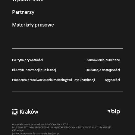
Partnerzy
Materiały prasowe
Polityka prywatności
Zamówienia publiczne
Biuletyn informacji publicznej
Deklaracja dostępności
Procedura przeciwdziałania mobbingowi i dyskryminacji
Sygnaliści
Wszystkie prawa zastrzeżone ©
MOCAK
2011-2026
MUZEUM SZTUKI WSPÓŁCZESNEJ W KRAKOWIE MOCAK – INSTYTUCJA KULTURY MIASTA
KRAKOWA
projekt, wykonanie i utrzymanie:
Bonjour.pl