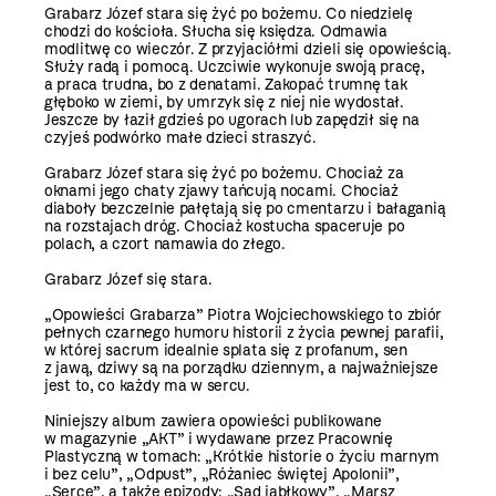
Grabarz Józef stara się żyć po bożemu. Co niedzielę
chodzi do kościoła. Słucha się księdza. Odmawia
modlitwę co wieczór. Z przyjaciółmi dzieli się opowieścią.
Służy radą i pomocą. Uczciwie wykonuje swoją pracę,
a praca trudna, bo z denatami. Zakopać trumnę tak
głęboko w ziemi, by umrzyk się z niej nie wydostał.
Jeszcze by łaził gdzieś po ugorach lub zapędził się na
czyjeś podwórko małe dzieci straszyć.
Grabarz Józef stara się żyć po bożemu. Chociaż za
oknami jego chaty zjawy tańcują nocami. Chociaż
diaboły bezczelnie pałętają się po cmentarzu i bałaganią
na rozstajach dróg. Chociaż kostucha spaceruje po
polach, a czort namawia do złego.
Grabarz Józef się stara.
„Opowieści Grabarza” Piotra Wojciechowskiego to zbiór
pełnych czarnego humoru historii z życia pewnej parafii,
w której sacrum idealnie splata się z profanum, sen
z jawą, dziwy są na porządku dziennym, a najważniejsze
jest to, co każdy ma w sercu.
Niniejszy album zawiera opowieści publikowane
w magazynie „AKT” i wydawane przez Pracownię
Plastyczną w tomach: „Krótkie historie o życiu marnym
i bez celu”, „Odpust”, „Różaniec świętej Apolonii”,
„Serce”, a także epizody: „Sad jabłkowy”, „Marsz