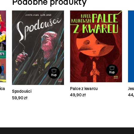
Podobne produkty
Kup
Kup
ica
Palce z kwarcu
Je
Spodouści
49,90 zł
44,
59,90 zł