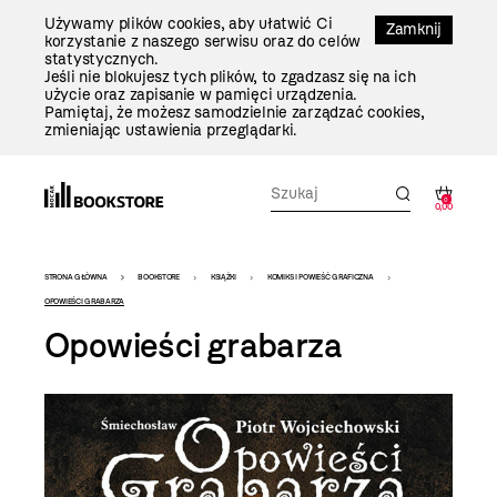
Przejdź
Używamy plików cookies, aby ułatwić Ci
Do
Zamknij
korzystanie z naszego serwisu oraz do celów
Treści
statystycznych.
Jeśli nie blokujesz tych plików, to zgadzasz się na ich
użycie oraz zapisanie w pamięci urządzenia.
Pamiętaj, że możesz samodzielnie zarządzać cookies,
zmieniając ustawienia przeglądarki.
0
0,00
Bookstore
STRONA GŁÓWNA
BOOKSTORE
KSIĄŻKI
KOMIKS I POWIEŚĆ GRAFICZNA
-
OPOWIEŚCI GRABARZA
Opowieści grabarza
szablon
szczegóły