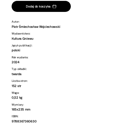
Dodaj do koszyka
Autor:
Piotr Śmiechosław Wojciechowski
Wydawnictwo:
Kultura Gniewu
Język publikacji:
polski
Rok wydania:
2024
Typ okładki:
twarda
Liczba stron:
152 str
Waga:
0,52 kg
Wymiary:
165x235 mm
ISBN:
9788367360630