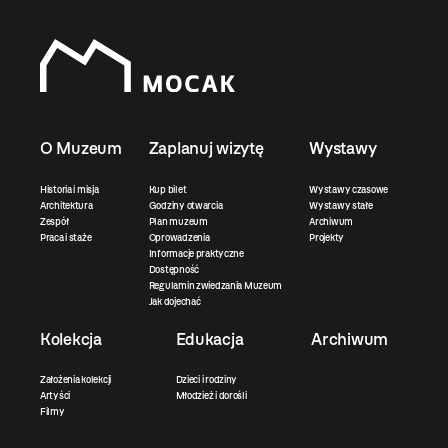
O Muzeum
Zaplanuj wizytę
Wystawy
Historia i misja
Kup bilet
Wystawy czasowe
Architektura
Godziny otwarcia
Wystawy stałe
Zespół
Plan muzeum
Archiwum
Praca i staże
Oprowadzenia
Projekty
Informacje praktyczne
Dostępność
Regulamin zwiedzania Muzeum
Jak dojechać
Kolekcja
Edukacja
Archiwum
Założenia kolekcji
Dzieci i rodziny
Artyści
Młodzież i dorośli
Filmy