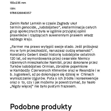
155x235 mm
ISBN:
9788326840357
Zanim Rafał Lemkin w czasie Zagłady ukuł
termin
genocide
, „ludobójstwo”, eksterminacja całych
grup społecznych była w ogólnie przyjętej opinii
prawników i rządzących suwerennym prawem władz
każdego kraju.
„Farmer ma prawo wytępić swoje stado. Jeśli próbujesz
mu w tym przeszkodzić, naruszasz cudzą własność”.
Konstanty Gebert śledzi historię ludobójstw ostatnich
120 lat, od wymordowania przez cesarskie Niemcy
rdzennych mieszkańców Namibii, przez dokonane przez
Turków ludobójstwo Ormian, zbrodnie popełnione
w Kambodży Czerwonych Khmerów oraz w Rwandzie i w
b. Jugosławii, aż po dokonujące się dzisiaj w Chinach
wyniszczanie Ujgurów. Pyta o ich źródła i konsekwencje
oraz o to, czy i jak możemy je powstrzymać, by hasło
„Nigdy więcej” nie było pustym frazesem.
Podobne produkty