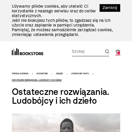
Przejdź
Używamy plików cookies, aby ułatwić Ci
Do
Zamknij
korzystanie z naszego serwisu oraz do celów
Treści
statystycznych.
Jeśli nie blokujesz tych plików, to zgadzasz się na ich
użycie oraz zapisanie w pamięci urządzenia.
Pamiętaj, że możesz samodzielnie zarządzać cookies,
zmieniając ustawienia przeglądarki.
0
0,00
Bookstore
STRONA GŁÓWNA
BOOKSTORE
KSIĄŻKI
LITERATURA FAKTU
-
OSTATECZNE ROZWIĄZANIA. LUDOBÓJCY I ICH DZIEŁO
Ostateczne rozwiązania.
szablon
Ludobójcy i ich dzieło
szczegóły