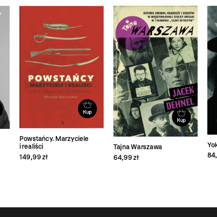
Kup
Kup
Powstańcy. Marzyciele
Yo
i realiści
Tajna Warszawa
84,
149,99 zł
64,99 zł