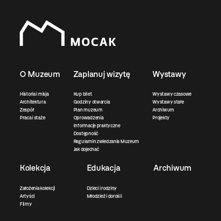
O Muzeum
Zaplanuj wizytę
Wystawy
Historia i misja
Kup bilet
Wystawy czasowe
Architektura
Godziny otwarcia
Wystawy stałe
Zespół
Plan muzeum
Archiwum
Praca i staże
Oprowadzenia
Projekty
Informacje praktyczne
Dostępność
Regulamin zwiedzania Muzeum
Jak dojechać
Kolekcja
Edukacja
Archiwum
Założenia kolekcji
Dzieci i rodziny
Artyści
Młodzież i dorośli
Filmy