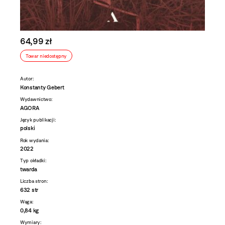
64,99 zł
Towar niedostępny
Autor:
Konstanty Gebert
Wydawnictwo:
AGORA
Język publikacji:
polski
Rok wydania:
2022
Typ okładki:
twarda
Liczba stron:
632 str
Waga:
0,84 kg
Wymiary: