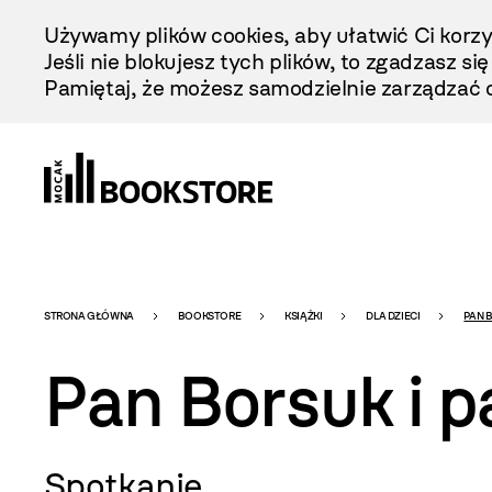
Przejdź
Używamy plików cookies, aby ułatwić Ci korzy
Do
Jeśli nie blokujesz tych plików, to zgadzasz si
Treści
Pamiętaj, że możesz samodzielnie zarządzać c
Bookstore
STRONA GŁÓWNA
BOOKSTORE
KSIĄŻKI
DLA DZIECI
PAN B
Pan Borsuk i pa
-
Spotkanie