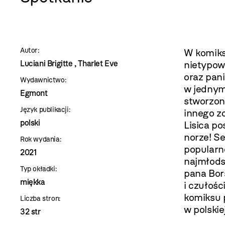
szablon
szczegóły
Autor:
W komiksi
Luciani Brigitte , Tharlet Eve
nietypowe
oraz pani
Wydawnictwo:
w jednym 
Egmont
stworzon
Język publikacji:
innego zd
polski
Lisica p
norze! Se
Rok wydania:
popularno
2021
najmłods
Typ okładki:
pana Bor
miękka
i czułośc
komiksu 
Liczba stron:
w polskie
32 str