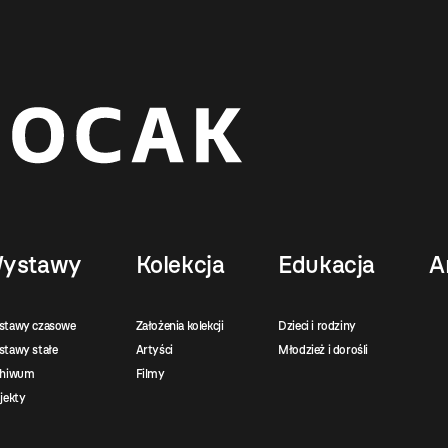
ystawy
Kolekcja
Edukacja
A
stawy czasowe
Założenia kolekcji
Dzieci i rodziny
tawy stałe
Artyści
Młodzież i dorośli
chiwum
Filmy
jekty