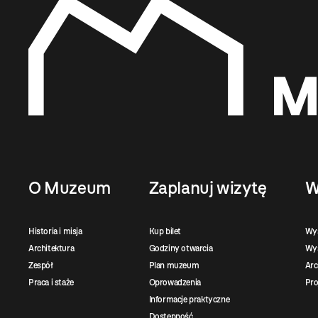
O Muzeum
Zaplanuj wizytę
W
Historia i misja
Kup bilet
Wy
Architektura
Godziny otwarcia
Wys
Zespół
Plan muzeum
Ar
Praca i staże
Oprowadzenia
Pro
Informacje praktyczne
Dostępność