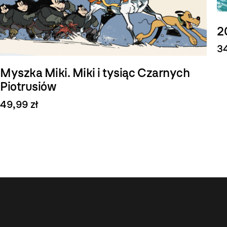
2
34
Myszka Miki. Miki i tysiąc Czarnych
Piotrusiów
49,99 zł