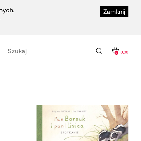
nych.
Zamknij
.
0,00
0