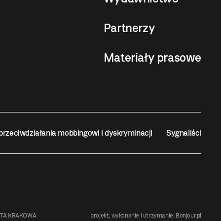
Partnerzy
Materiały prasowe
przeciwdziałania mobbingowi i dyskryminacji
Sygnaliści
STA KRAKOWA
projekt, wykonanie i utrzymanie:
Bonjour.pl