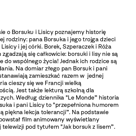
e o Borsuku i Lisicy poznajemy historię
j rodziny: pana Borsuka i jego trojga dzieci
 Lisicy i jej córki. Borek, Szperaczek i Róża
zgadzają się całkowicie: borsuki i lisy nie są
e do wspólnego życia! Jednak ich rodzice są
ania. Na domiar złego pan Borsuk i pani
ostanawiają zamieszkać razem w jednej
ria cieszy się we Francji wielką
ścią. Jest także lekturą szkolną dla
zych. Według dziennika "Le Monde” historia
suka i pani Lisicy to "przepełniona humorem
ią piękna lekcja tolerancji”. Na podstawie
powstał film animowany wyświetlany
j telewizji pod tytułem "Jak borsuk z lisem”.