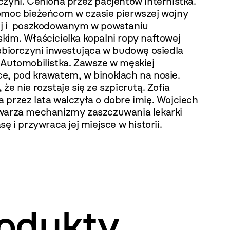
zyni. Ceniona przez pacjentów internistka.
omoc bieżeńcom w czasie pierwszej wojny
j i poszkodowanym w powstaniu
kim. Właścicielka kopalni ropy naftowej
iębiorczyni inwestująca w budowę osiedla
 Automobilistka. Zawsze w męskiej
e, pod krawatem, w binoklach na nosie.
że nie rozstaje się ze szpicrutą. Zofia
 przez lata walczyła o dobre imię. Wojciech
warza mechanizmy zaszczuwania lekarki
sę i przywraca jej miejsce w historii.
odukty