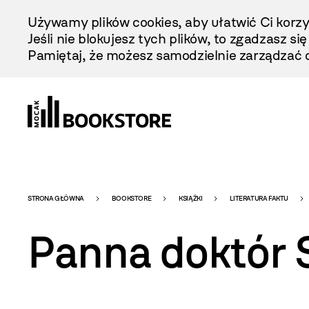
Przejdź
Używamy plików cookies, aby ułatwić Ci korzy
Do
Jeśli nie blokujesz tych plików, to zgadzasz si
Treści
Pamiętaj, że możesz samodzielnie zarządzać c
Bookstore
STRONA GŁÓWNA
BOOKSTORE
KSIĄŻKI
LITERATURA FAKTU
Panna doktór
-