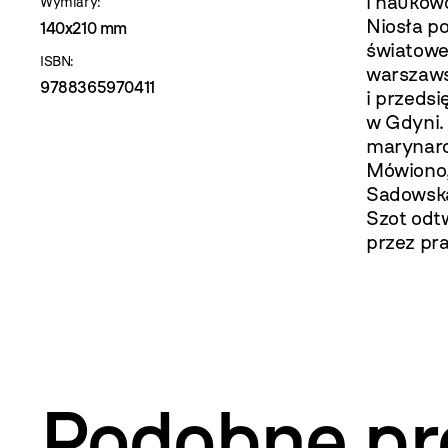
i naukowc
Wymiary:
Niosła p
140x210 mm
światowe
ISBN:
warszaws
9788365970411
i przeds
w Gdyni.
marynarc
Mówiono, 
Sadowska
Szot odt
przez pra
Podobne pr