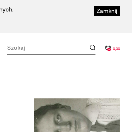
nych.
Zamknij
.
0,00
0