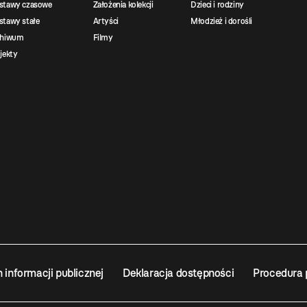
stawy czasowe
Założenia kolekcji
Dzieci i rodziny
tawy stałe
Artyści
Młodzież i dorośli
chiwum
Filmy
jekty
n informacji publicznej
Deklaracja dostępności
Procedura 