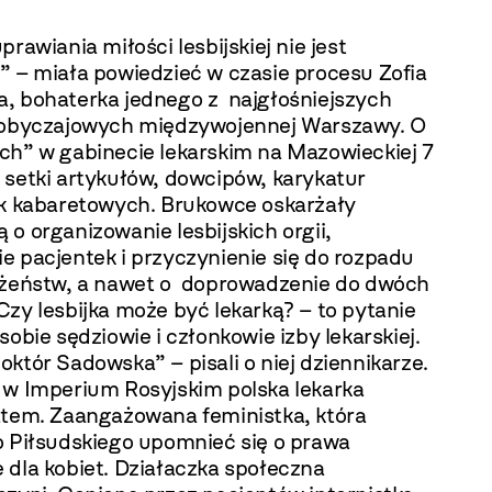
prawiania miłości lesbijskiej nie jest
” – miała powiedzieć w czasie procesu Zofia
, bohaterka jednego z najgłośniejszych
 obyczajowych międzywojennej Warszawy. O
ch” w gabinecie lekarskim na Mazowieckiej 7
 setki artykułów, dowcipów, karykatur
ek kabaretowych. Brukowce oskarżały
o organizowanie lesbijskich orgii,
e pacjentek i przyczynienie się do rozpadu
łżeństw, a nawet o doprowadzenie do dwóch
zy lesbijka może być lekarką? – to pytanie
sobie sędziowie i członkowie izby lekarskiej.
któr Sadowska” – pisali o niej dziennikarze.
 w Imperium Rosyjskim polska lekarka
atem. Zaangażowana feministka, która
o Piłsudskiego upomnieć się o prawa
 dla kobiet. Działaczka społeczna