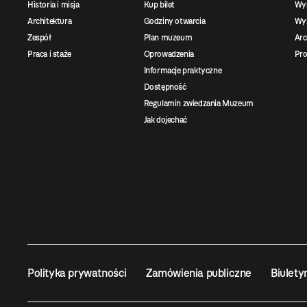
Historia i misja
Kup bilet
Wy
Architektura
Godziny otwarcia
Wys
Zespół
Plan muzeum
Ar
Praca i staże
Oprowadzenia
Pro
Informacje praktyczne
Dostępność
Regulamin zwiedzania Muzeum
Jak dojechać
Polityka prywatności
Zamówienia publiczne
Biulety