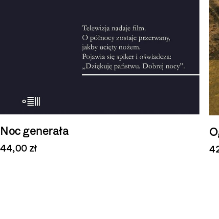
Noc generała
O
44,00 zł
42