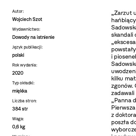
szablon
Autor:
„Zarzut u
szczegóły
Wojciech Szot
hańbiący
Sadowska
Wydawnictwo:
skandali
Dowody na istnienie
„ekscesa
Język publikacji:
powstały
polski
i piosen
Sadowską 
Rok wydania:
uwodzeni
2020
kilku ma
Typ okładki:
zgonów. C
miękka
zadawali 
„Panna do
Liczba stron:
Pierwsza
384 str
z doktor
Waga:
poszła d
0,6 kg
wyborcze