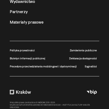
Wydawnictwo
Partnerzy
Materiały prasowe
Polityka prywatności
Zamówienia publiczne
Biuletyn informacji publicznej
Deklaracja dostępności
Procedura przeciwdziałania mobbingowi i dyskryminacji
Sygnaliści
Wszystkie prawa zastrzeżone ©
MOCAK
2011-2026
MUZEUM SZTUKI WSPÓŁCZESNEJ W KRAKOWIE MOCAK – INSTYTUCJA KULTURY MIASTA
KRAKOWA