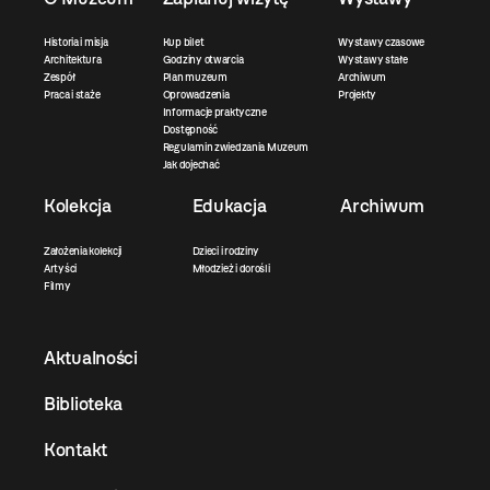
Historia i misja
Kup bilet
Wystawy czasowe
Architektura
Godziny otwarcia
Wystawy stałe
Zespół
Plan muzeum
Archiwum
Praca i staże
Oprowadzenia
Projekty
Informacje praktyczne
Dostępność
Regulamin zwiedzania Muzeum
Jak dojechać
Kolekcja
Edukacja
Archiwum
Założenia kolekcji
Dzieci i rodziny
Artyści
Młodzież i dorośli
Filmy
Aktualności
Biblioteka
Kontakt