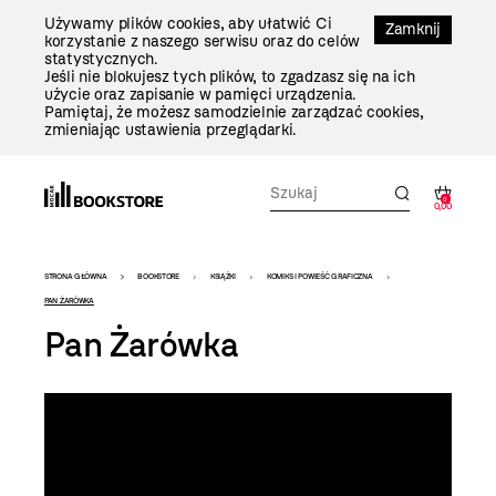
Przejdź
Używamy plików cookies, aby ułatwić Ci
Do
Zamknij
korzystanie z naszego serwisu oraz do celów
Treści
statystycznych.
Jeśli nie blokujesz tych plików, to zgadzasz się na ich
użycie oraz zapisanie w pamięci urządzenia.
Pamiętaj, że możesz samodzielnie zarządzać cookies,
zmieniając ustawienia przeglądarki.
0
0,00
Bookstore
STRONA GŁÓWNA
BOOKSTORE
KSIĄŻKI
KOMIKS I POWIEŚĆ GRAFICZNA
-
PAN ŻARÓWKA
Pan Żarówka
szablon
szczegóły