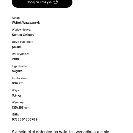
Dodaj do koszyka
Autor:
Wojtek Wawszczyk
Wydawnictwo:
Kultura Gniewu
Język publikacji:
polski
Rok wydania:
2018
Typ okładki:
miękka
Liczba stron:
634 str
Waga:
0,9 kg
Wymiary:
135x181 mm
ISBN:
9788364858789
Sześcioletni chłopiec na wskutek wypadku staje się