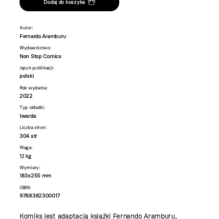
Dodaj do koszyka
Autor:
Fernardo Aramburu
Wydawnictwo:
Non Stop Comics
Język publikacji:
polski
Rok wydania:
2022
Typ okładki:
twarda
Liczba stron:
304 str
Waga:
1,1 kg
Wymiary:
183x255 mm
ISBN:
9788382300017
Komiks jest adaptacją książki Fernando Aramburu,