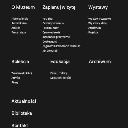
O Muzeum
Zaplanuj wizytę
Wystawy
Historia i misja
Kup bilet
Wystawy czasowe
Architektura
Godziny otwarcia
Wystawy stałe
Zespół
Plan muzeum
Archiwum
Praca i staże
Oprowadzenia
Projekty
Informacje praktyczne
Dostępność
Regulamin zwiedzania Muzeum
Jak dojechać
Kolekcja
Edukacja
Archiwum
Założenia kolekcji
Dzieci i rodziny
Artyści
Młodzież i dorośli
Filmy
Aktualności
Biblioteka
Kontakt