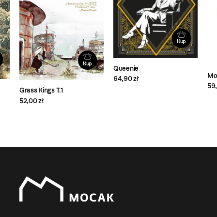
Kup
Kup
Queenie
Mor
64,90 zł
59,
Grass Kings T.1
52,00 zł