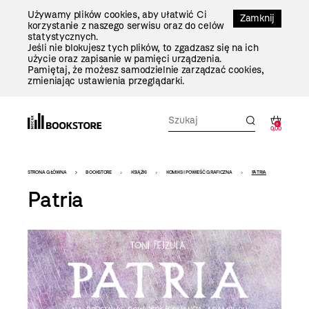
Przejdź
Używamy plików cookies, aby ułatwić Ci
Do
Zamknij
korzystanie z naszego serwisu oraz do celów
Treści
statystycznych.
Jeśli nie blokujesz tych plików, to zgadzasz się na ich
użycie oraz zapisanie w pamięci urządzenia.
Pamiętaj, że możesz samodzielnie zarządzać cookies,
zmieniając ustawienia przeglądarki.
0
0,00
Bookstore
STRONA GŁÓWNA
BOOKSTORE
KSIĄŻKI
KOMIKS I POWIEŚĆ GRAFICZNA
PATRIA
-
Patria
szablon
szczegóły