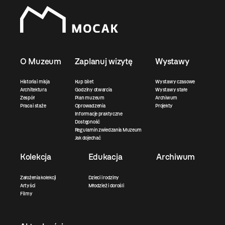
O Muzeum
Zaplanuj wizytę
Wystawy
Historia i misja
Kup bilet
Wystawy czasowe
Architektura
Godziny otwarcia
Wystawy stałe
Zespół
Plan muzeum
Archiwum
Praca i staże
Oprowadzenia
Projekty
Informacje praktyczne
Dostępność
Regulamin zwiedzania Muzeum
Jak dojechać
Kolekcja
Edukacja
Archiwum
Założenia kolekcji
Dzieci i rodziny
Artyści
Młodzież i dorośli
Filmy