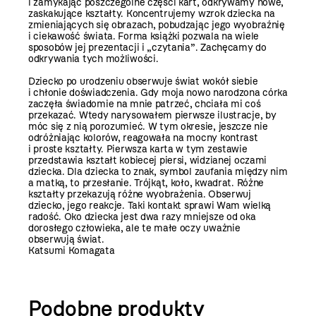
i zamykając poszczególne części kart, odkrywamy nowe,
zaskakujące kształty. Koncentrujemy wzrok dziecka na
zmieniających się obrazach, pobudzając jego wyobraźnię
i ciekawość świata. Forma książki pozwala na wiele
sposobów jej prezentacji i „czytania”. Zachęcamy do
odkrywania tych możliwości.
Dziecko po urodzeniu obserwuje świat wokół siebie
i chłonie doświadczenia. Gdy moja nowo narodzona córka
zaczęła świadomie na mnie patrzeć, chciała mi coś
przekazać. Wtedy narysowałem pierwsze ilustracje, by
móc się z nią porozumieć. W tym okresie, jeszcze nie
odróżniając kolorów, reagowała na mocny kontrast
i proste kształty. Pierwsza karta w tym zestawie
przedstawia kształt kobiecej piersi, widzianej oczami
dziecka. Dla dziecka to znak, symbol zaufania między nim
a matką, to przesłanie. Trójkąt, koło, kwadrat. Różne
kształty przekazują różne wyobrażenia. Obserwuj
dziecko, jego reakcje. Taki kontakt sprawi Wam wielką
radość. Oko dziecka jest dwa razy mniejsze od oka
dorosłego człowieka, ale te małe oczy uważnie
obserwują świat.
Katsumi Komagata
Podobne produkty