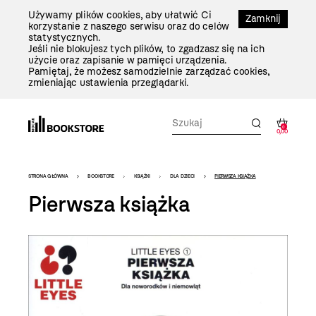
Przejdź
Używamy plików cookies, aby ułatwić Ci
Do
Zamknij
korzystanie z naszego serwisu oraz do celów
Treści
statystycznych.
Jeśli nie blokujesz tych plików, to zgadzasz się na ich
użycie oraz zapisanie w pamięci urządzenia.
Pamiętaj, że możesz samodzielnie zarządzać cookies,
zmieniając ustawienia przeglądarki.
0
0,00
Bookstore
STRONA GŁÓWNA
BOOKSTORE
KSIĄŻKI
DLA DZIECI
PIERWSZA KSIĄŻKA
-
Pierwsza książka
szablon
szczegóły