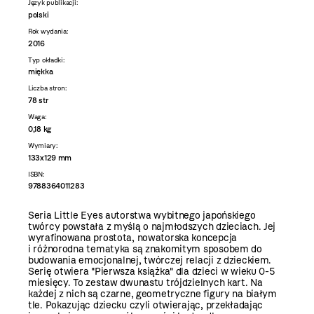
Język publikacji:
polski
Rok wydania:
2016
Typ okładki:
miękka
Liczba stron:
78 str
Waga:
0,18 kg
Wymiary:
133x129 mm
ISBN:
9788364011283
Seria Little Eyes autorstwa wybitnego japońskiego
twórcy powstała z myślą o najmłodszych dzieciach. Jej
wyrafinowana prostota, nowatorska koncepcja
i różnorodna tematyka są znakomitym sposobem do
budowania emocjonalnej, twórczej relacji z dzieckiem.
Serię otwiera "Pierwsza książka" dla dzieci w wieku 0-5
miesięcy. To zestaw dwunastu trójdzielnych kart. Na
każdej z nich są czarne, geometryczne figury na białym
tle. Pokazując dziecku czyli otwierając, przekładając