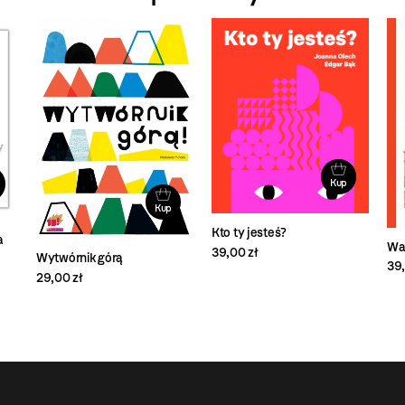
Kup
Kup
Kto ty jesteś?
a
Wa
39,00 zł
Wytwórnik górą
39,
29,00 zł