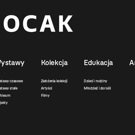
ystawy
Kolekcja
Edukacja
A
stawy czasowe
Założenia kolekcji
Dzieci i rodziny
tawy stałe
Artyści
Młodzież i dorośli
chiwum
Filmy
jekty