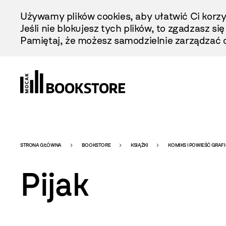
Przejdź
Używamy plików cookies, aby ułatwić Ci korzy
Do
Jeśli nie blokujesz tych plików, to zgadzasz si
Treści
Pamiętaj, że możesz samodzielnie zarządzać c
Bookstore
STRONA GŁÓWNA
BOOKSTORE
KSIĄŻKI
KOMIKS I POWIEŚĆ GRAF
Pijak
-