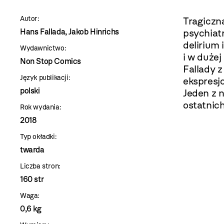
szablon
Autor:
Tragiczna
szczegóły
Hans Fallada, Jakob Hinrichs
psychiatr
delirium 
Wydawnictwo:
i w duże
Non Stop Comics
Fallady 
Język publikacji:
ekspresj
polski
Jeden z 
ostatnich
Rok wydania:
2018
Typ okładki:
twarda
Liczba stron:
160 str
Waga:
0,6 kg