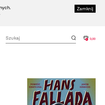
nych.
Zamknij
.
0,00
0