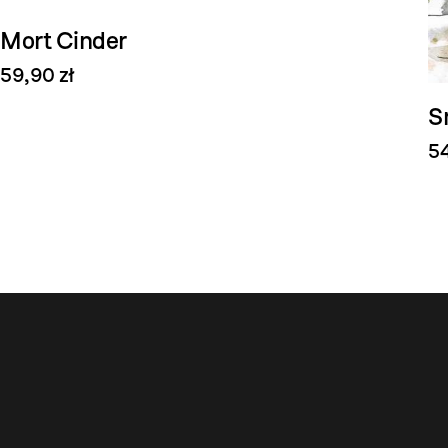
Mort Cinder
59,90 zł
S
54