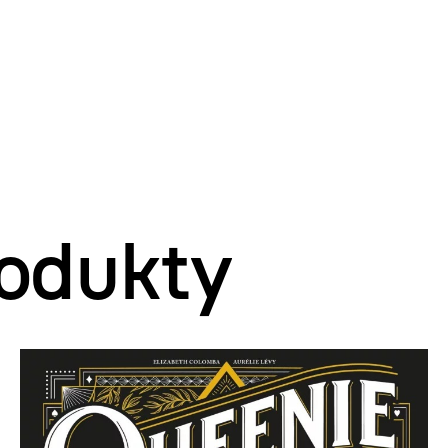
odukty