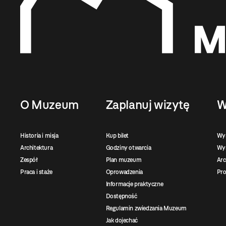
O Muzeum
Zaplanuj wizytę
W
Historia i misja
Kup bilet
Wy
Architektura
Godziny otwarcia
Wys
Zespół
Plan muzeum
Ar
Praca i staże
Oprowadzenia
Pro
Informacje praktyczne
Dostępność
Regulamin zwiedzania Muzeum
Jak dojechać