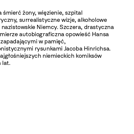
 śmierć żony, więzienie, szpital
yczny, surrealistyczne wizje, alkoholowe
i nazistowskie Niemcy. Szczera, drastyczna
j mierze autobiograficzna opowieść Hansa
z zapadającymi w pamięć,
onistycznymi rysunkami Jacoba Hinrichsa.
najgłośniejszych niemieckich komiksów
 lat.