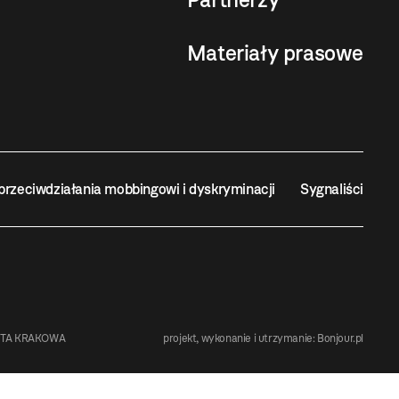
Materiały prasowe
przeciwdziałania mobbingowi i dyskryminacji
Sygnaliści
STA KRAKOWA
projekt, wykonanie i utrzymanie:
Bonjour.pl