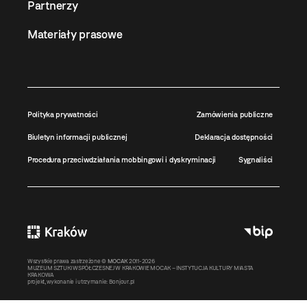
Partnerzy
Materiały prasowe
Polityka prywatności
Zamówienia publiczne
Biuletyn informacji publicznej
Deklaracja dostępności
Procedura przeciwdziałania mobbingowi i dyskryminacji
Sygnaliści
Wszystkie prawa zastrzeżone ©
MOCAK
2011-2026
MUZEUM SZTUKI WSPÓŁCZESNEJ W KRAKOWIE MOCAK – INSTYTUCJA KULTURY MIASTA
KRAKOWA
projekt, wykonanie i utrzymanie:
Bonjour.pl