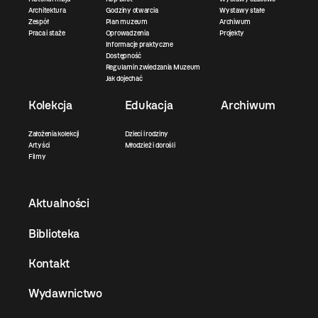
Architektura
Godziny otwarcia
Wystawy stałe
Zespół
Plan muzeum
Archiwum
Praca i staże
Oprowadzenia
Projekty
Informacje praktyczne
Dostępność
Regulamin zwiedzania Muzeum
Jak dojechać
Kolekcja
Edukacja
Archiwum
Założenia kolekcji
Dzieci i rodziny
Artyści
Młodzież i dorośli
Filmy
Aktualności
Biblioteka
Kontakt
Wydawnictwo