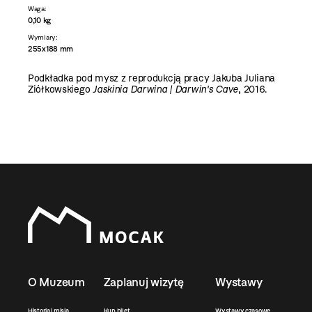
Waga:
0,10 kg
Wymiary:
255x188 mm
Podkładka pod mysz z reprodukcją pracy Jakuba Juliana
Ziółkowskiego
Jaskinia Darwina | Darwin's Cave
, 2016.
O Muzeum
Zaplanuj wizytę
Wystawy
Historia i misja
Kup bilet
Wystawy czasowe