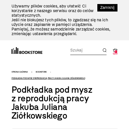
Przejdź
Używamy plików cookies, aby ułatwić Ci
Do
Zamknij
korzystanie z naszego serwisu oraz do celów
Treści
statystycznych.
Jeśli nie blokujesz tych plików, to zgadzasz się na ich
użycie oraz zapisanie w pamięci urządzenia.
Pamiętaj, że możesz samodzielnie zarządzać cookies,
zmieniając ustawienia przeglądarki.
0
0,00
Bookstore
STRONA GŁÓWNA
BOOKSTORE
-
PODKŁADKA POD MYSZ Z REPRODUKCJĄ PRACY JAKUBA JULIANA ZIÓŁKOWSKIEGO
Podkładka pod mysz
szablon
z reprodukcją pracy
szczegóły
Jakuba Juliana
Ziółkowskiego