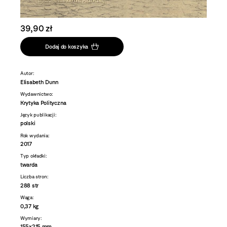
39,90 zł
Dodaj do koszyka
Autor:
Elisabeth Dunn
Wydawnictwo:
Krytyka Polityczna
Język publikacji:
polski
Rok wydania:
2017
Typ okładki:
twarda
Liczba stron:
288 str
Waga:
0,37 kg
Wymiary:
155x215 mm