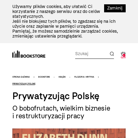
Przejdź
Używamy plików cookies, aby ułatwić Ci
Do
Zamknij
korzystanie z naszego serwisu oraz do celów
Treści
statystycznych.
Jeśli nie blokujesz tych plików, to zgadzasz się na ich
użycie oraz zapisanie w pamięci urządzenia.
Pamiętaj, że możesz samodzielnie zarządzać cookies,
zmieniając ustawienia przeglądarki.
0
0,00
Bookstore
STRONA GŁÓWNA
BOOKSTORE
KSIĄŻKI
FILOZOFIA I KRYTYKA
-
PRYWATYZUJĄC POLSKĘ
Prywatyzując Polskę
szablon
szczegóły
O bobofrutach, wielkim biznesie
i restrukturyzacji pracy