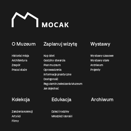
O Muzeum
Zaplanuj wizytę
Wystawy
Historia i misja
Kup bilet
Wystawy czasowe
Architektura
Godziny otwarcia
Wystawy stałe
Zespół
Plan muzeum
Archiwum
Praca i staże
Oprowadzenia
Projekty
Informacje praktyczne
Dostępność
Regulamin zwiedzania Muzeum
Jak dojechać
Kolekcja
Edukacja
Archiwum
Założenia kolekcji
Dzieci i rodziny
Artyści
Młodzież i dorośli
Filmy