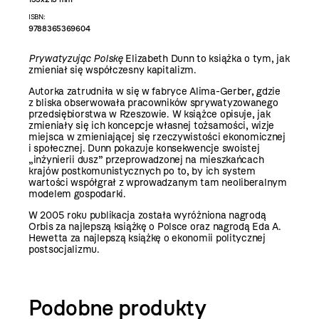
ISBN:
9788365369604
Prywatyzując Polskę
Elizabeth Dunn to książka o tym, jak
zmieniał się współczesny kapitalizm.
Autorka zatrudniła w się w fabryce Alima-Gerber, gdzie
z bliska obserwowała pracowników sprywatyzowanego
przedsiębiorstwa w Rzeszowie. W książce opisuje, jak
zmieniały się ich koncepcje własnej tożsamości, wizje
miejsca w zmieniającej się rzeczywistości ekonomicznej
i społecznej. Dunn pokazuje konsekwencje swoistej
„inżynierii dusz” przeprowadzonej na mieszkańcach
krajów postkomunistycznych po to, by ich system
wartości współgrał z wprowadzanym tam neoliberalnym
modelem gospodarki.
W 2005 roku publikacja została wyróżniona nagrodą
Orbis za najlepszą książkę o Polsce oraz nagrodą Eda A.
Hewetta za najlepszą książkę o ekonomii politycznej
postsocjalizmu.
Podobne produkty