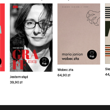
Kup
Kup
Sk
Wobec zła
44,
64,90 zł
Jestem stąd
39,90 zł