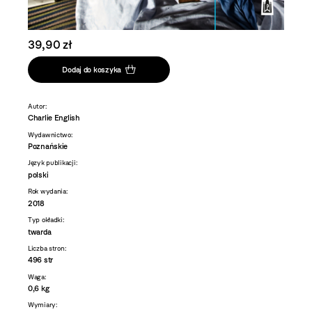
39,90 zł
Dodaj do koszyka
Autor:
Charlie English
Wydawnictwo:
Poznańskie
Język publikacji:
polski
Rok wydania:
2018
Typ okładki:
twarda
Liczba stron:
496 str
Waga:
0,6 kg
Wymiary: