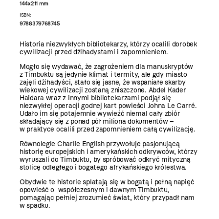
144x211 mm
ISBN:
9788379768745
Historia niezwykłych bibliotekarzy, którzy ocalili dorobek
cywilizacji przed dżihadystami i zapomnieniem.
Mogło się wydawać, że zagrożeniem dla manuskryptów
z Timbuktu są jedynie klimat i termity, ale gdy miasto
zajęli dżihadyści, stało się jasne, że wspaniałe skarby
wiekowej cywilizacji zostaną zniszczone. Abdel Kader
Haidara wraz z innymi bibliotekarzami podjął się
niezwykłej operacji godnej kart powieści Johna Le Carré.
Udało im się potajemnie wywieźć niemal cały zbiór
składający się z ponad pół miliona dokumentów –
w praktyce ocalili przed zapomnieniem całą cywilizację.
Równolegle Charlie English przywołuje pasjonującą
historię europejskich i amerykańskich odkrywców, którzy
wyruszali do Timbuktu, by spróbować odkryć mityczną
stolicę odległego i bogatego afrykańskiego królestwa.
Obydwie te historie splatają się w bogatą i pełną napięć
opowieść o współczesnym i dawnym Timbuktu,
pomagając pełniej zrozumieć świat, który przypadł nam
w spadku.