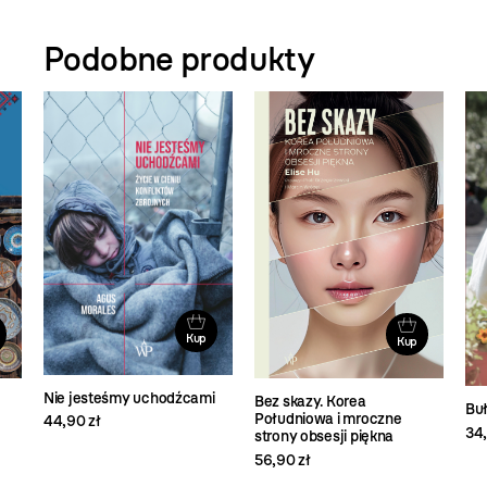
Podobne produkty
Kup
Kup
Nie jesteśmy uchodźcami
Bez skazy. Korea
Buł
Południowa i mroczne
44,90 zł
34,
strony obsesji piękna
56,90 zł