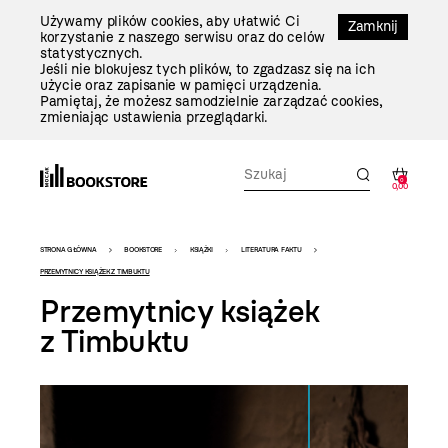
Przejdź
Używamy plików cookies, aby ułatwić Ci
Do
Zamknij
korzystanie z naszego serwisu oraz do celów
Treści
statystycznych.
Jeśli nie blokujesz tych plików, to zgadzasz się na ich
użycie oraz zapisanie w pamięci urządzenia.
Pamiętaj, że możesz samodzielnie zarządzać cookies,
zmieniając ustawienia przeglądarki.
0
0,00
Bookstore
STRONA GŁÓWNA
BOOKSTORE
KSIĄŻKI
LITERATURA FAKTU
-
PRZEMYTNICY KSIĄŻEK Z TIMBUKTU
Przemytnicy książek
szablon
z Timbuktu
szczegóły