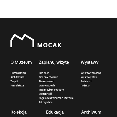
O Muzeum
Zaplanuj wizytę
Wystawy
Historia i misja
Kup bilet
Wystawy czasowe
Architektura
Godziny otwarcia
Wystawy stałe
Zespół
Plan muzeum
Archiwum
Praca i staże
Oprowadzenia
Projekty
Informacje praktyczne
Dostępność
Regulamin zwiedzania Muzeum
Jak dojechać
Kolekcja
Edukacja
Archiwum