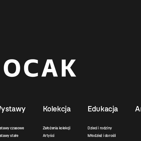
ystawy
Kolekcja
Edukacja
A
stawy czasowe
Założenia kolekcji
Dzieci i rodziny
tawy stałe
Artyści
Młodzież i dorośli