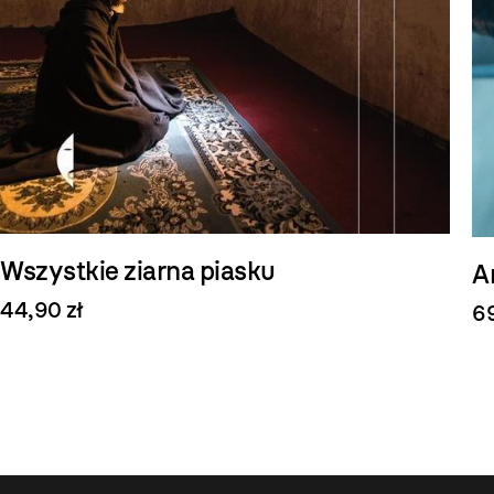
Wszystkie ziarna piasku
A
44,90 zł
69