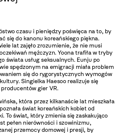
óstwo czasu i pieniędzy poświęca na to, by
ć się do kanonu koreańskiego piękna.
iele lat zajęło zrozumienie, że nie musi
 oczekiwań mężczyzn. Yoona trafiła w tryby
go świata usług seksualnych. Eunju po
twie spędzonym na emigracji miała problem
owaniem się do rygorystycznych wymogów
kultury. Singielka Haesoo realizuje się
 producentów gier VR.
ńska, która przez kilkanaście lat mieszkała
poznała świat koreańskich kobiet od
. To świat, który zmienia się zaskakująco
est pełen nierówności i szowinizmu,
zanej przemocy domowej i presji, by