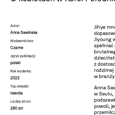
szablon
szczegóły
Autor:
Jihye mn
Anna Sawińska
dopasowa
Jiyoung w
Wydawnictwo:
spełniać
Czarne
brutalne
Język publikacji:
dziecińs
polski
z dostos
rodzimej 
Rok wydania:
w branży
2022
Typ okładki:
Anna Sawi
twarda
w Seulu, 
podszewki
Liczba stron:
powoli, j
280 str
przemilc