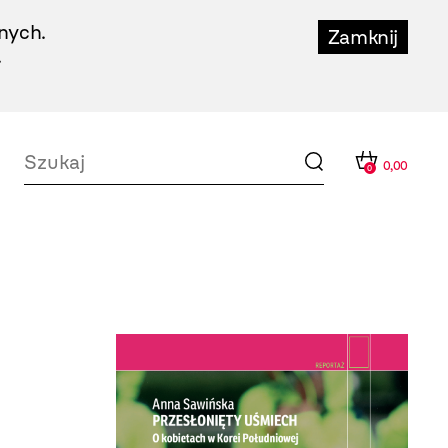
nych.
Zamknij
.
0,00
0