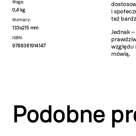
Waga:
dostosow
0,4 kg
i społecz
też bard
Wymiary:
133x215 mm
Jednak – 
ISBN:
prawdziwi
9788381914147
względu n
mówią.
Podobne pr