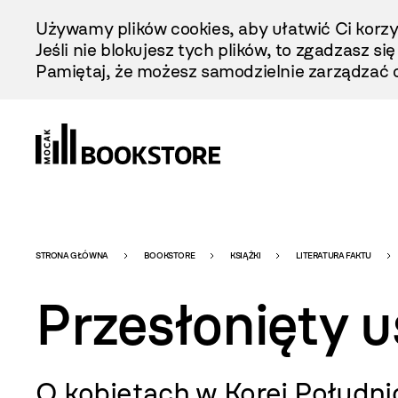
Przejdź
Używamy plików cookies, aby ułatwić Ci korzy
Do
Jeśli nie blokujesz tych plików, to zgadzasz si
Treści
Pamiętaj, że możesz samodzielnie zarządzać c
Bookstore
STRONA GŁÓWNA
BOOKSTORE
KSIĄŻKI
LITERATURA FAKTU
Przesłonięty 
-
O kobietach w Korei Południ