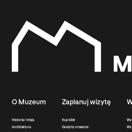
O Muzeum
Zaplanuj wizytę
W
Historia i misja
Kup bilet
Wy
Architektura
Godziny otwarcia
Wys