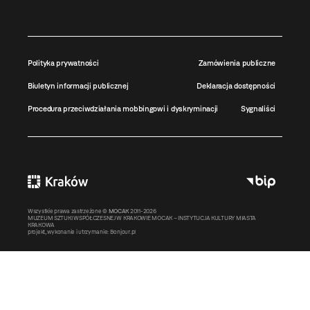
Polityka prywatności
Zamówienia publiczne
Biuletyn informacji publicznej
Deklaracja dostępności
Procedura przeciwdziałania mobbingowi i dyskryminacji
Sygnaliści
Wszystkie prawa zastrzeżone ©
MOCAK
2011-2026
MUZEUM SZTUKI WSPÓŁCZESNEJ W KRAKOWIE MOCAK – INSTYTUCJA KULTURY MIASTA
KRAKOWA
projekt, wykonanie i utrzymanie:
Bonjour.pl