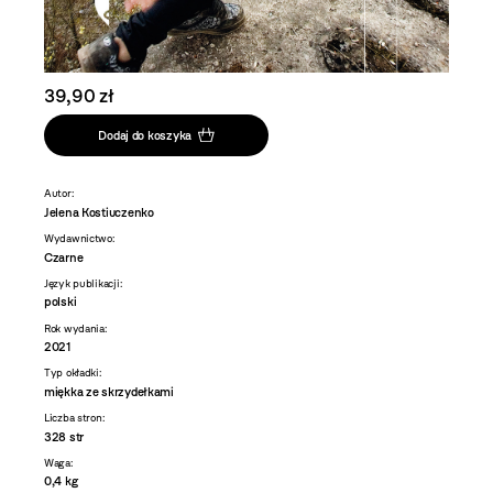
39,90 zł
Dodaj do koszyka
Autor:
Jelena Kostiuczenko
Wydawnictwo:
Czarne
Język publikacji:
polski
Rok wydania:
2021
Typ okładki:
miękka ze skrzydełkami
Liczba stron:
328 str
Waga:
0,4 kg