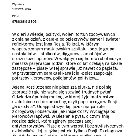
Wymiary:
133x215 mm
ISBN:
9788381912303
W cieniu wielkiej polityki, wojen, fortun zdobywanych
z dnia na dzień, z daleka od obiektywów kamer i świateł
reflektorów jest inna Rosja. To kraj, w którym
w opuszczonym moskiewskim szpitalu koczuje grupa
nastolatków – stalkerów, diggerów, samobójców,
strażników i upiorów. W walącym się hotelu robotniczym
mieszka paręnaście rodzin, które od lat czekają na lokale
zastępcze – pisały w tej sprawie już nawet do papieża.
W przydrożnym baraku kilkanaście kobiet zaspokaja
potrzeby kierowców, policjantów, polityków…
Jelena Kostiuczenko nie pisze zza biurka, nie boi się
zabrudzić rąk, nie waha się stawiać trudnych pytań.
Odwiedza ćpuńską melinę, w której żyje małżeństwo
uzależnione od dezomorfiny, czyli popularnego w Rosji
„krokodyla”. Udając stażystkę, jeździ na patrole
z drogówką i obserwuje, jak inspektorzy wyciągają od
kierowców łapówki. W Biesłanie pyta, o czym śnią
rodzice dzieci, które zginęły podczas akcji
antyterrorystów. Pisze o tym wprost i bez stylistycznych
ozdobników. Jej książka jest nie tylko o Rosji. To diagnoza
źle działającego świata, w którym zanikają więzi