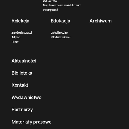
Dostępność
Regulamin zwiedzania Muzeum
Jak dojechać
Kolekcja
Edukacja
Archiwum
Założenia kolekcji
Dzieci i rodziny
Artyści
Młodzież i dorośli
Filmy
Aktualności
Biblioteka
Kontakt
Wydawnictwo
Partnerzy
Materiały prasowe