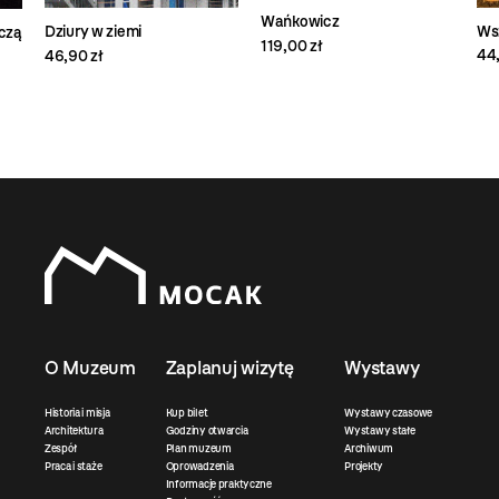
Wańkowicz
Wsz
Dziury w ziemi
czą
119,00 zł
44,
46,90 zł
O Muzeum
Zaplanuj wizytę
Wystawy
Historia i misja
Kup bilet
Wystawy czasowe
Architektura
Godziny otwarcia
Wystawy stałe
Zespół
Plan muzeum
Archiwum
Praca i staże
Oprowadzenia
Projekty
Informacje praktyczne