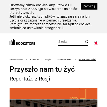
Przejdź
Używamy plików cookies, aby ułatwić Ci
Do
Zamknij
korzystanie z naszego serwisu oraz do celów
Treści
statystycznych.
Jeśli nie blokujesz tych plików, to zgadzasz się na ich
użycie oraz zapisanie w pamięci urządzenia.
Pamiętaj, że możesz samodzielnie zarządzać cookies,
zmieniając ustawienia przeglądarki.
0
0,00
Bookstore
STRONA GŁÓWNA
BOOKSTORE
KSIĄŻKI
LITERATURA FAKTU
PRZYSZŁO NAM TU ŻYĆ
-
Przyszło nam tu żyć
szablon
Reportaże z Rosji
szczegóły