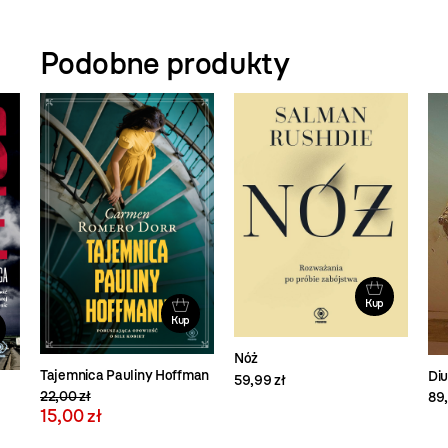
Podobne produkty
Kup
Kup
Nóż
Tajemnica Pauliny Hoffman
Di
59,99 zł
22,00 zł
89,
15,00 zł