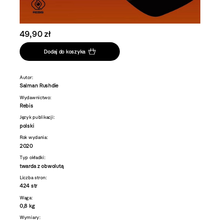
49,90 zł
Dodaj do koszyka
Autor:
Salman Rushdie
Wydawnictwo:
Rebis
Język publikacji:
polski
Rok wydania:
2020
Typ okładki:
twarda z obwolutą
Liczba stron:
424 str
Waga:
0,8 kg
Wymiary: