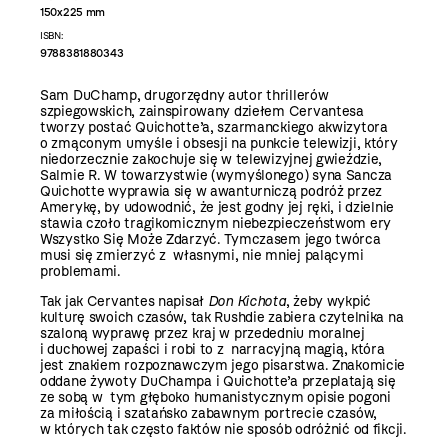
150x225 mm
ISBN:
9788381880343
Sam DuChamp, drugorzędny autor thrillerów
szpiegowskich, zainspirowany dziełem Cervantesa
tworzy postać Quichotte’a, szarmanckiego akwizytora
o zmąconym umyśle i obsesji na punkcie telewizji, który
niedorzecznie zakochuje się w telewizyjnej gwieździe,
Salmie R. W towarzystwie (wymyślonego) syna Sancza
Quichotte wyprawia się w awanturniczą podróż przez
Amerykę, by udowodnić, że jest godny jej ręki, i dzielnie
stawia czoło tragikomicznym niebezpieczeństwom ery
Wszystko Się Może Zdarzyć. Tymczasem jego twórca
musi się zmierzyć z własnymi, nie mniej palącymi
problemami.
Tak jak Cervantes napisał
Don Kichota
, żeby wykpić
kulturę swoich czasów, tak Rushdie zabiera czytelnika na
szaloną wyprawę przez kraj w przededniu moralnej
i duchowej zapaści i robi to z narracyjną magią, która
jest znakiem rozpoznawczym jego pisarstwa. Znakomicie
oddane żywoty DuChampa i Quichotte’a przeplatają się
ze sobą w tym głęboko humanistycznym opisie pogoni
za miłością i szatańsko zabawnym portrecie czasów,
w których tak często faktów nie sposób odróżnić od fikcji.