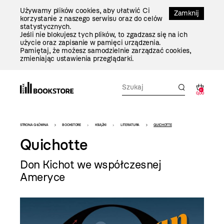
Przejdź
Używamy plików cookies, aby ułatwić Ci
Do
Zamknij
korzystanie z naszego serwisu oraz do celów
Treści
statystycznych.
Jeśli nie blokujesz tych plików, to zgadzasz się na ich
użycie oraz zapisanie w pamięci urządzenia.
Pamiętaj, że możesz samodzielnie zarządzać cookies,
zmieniając ustawienia przeglądarki.
0
0,00
Bookstore
STRONA GŁÓWNA
BOOKSTORE
KSIĄŻKI
LITERATURA
QUICHOTTE
-
Quichotte
szablon
Don Kichot we współczesnej
szczegóły
Ameryce