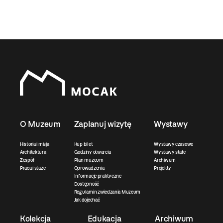
O Muzeum
Zaplanuj wizytę
Wystawy
Historia i misja
Kup bilet
Wystawy czasowe
Architektura
Godziny otwarcia
Wystawy stałe
Zespół
Plan muzeum
Archiwum
Praca i staże
Oprowadzenia
Projekty
Informacje praktyczne
Dostępność
Regulamin zwiedzania Muzeum
Jak dojechać
Kolekcja
Edukacja
Archiwum