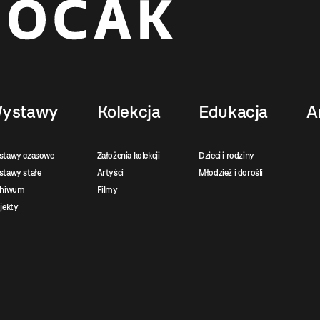
ystawy
Kolekcja
Edukacja
A
stawy czasowe
Założenia kolekcji
Dzieci i rodziny
tawy stałe
Artyści
Młodzież i dorośli
chiwum
Filmy
jekty