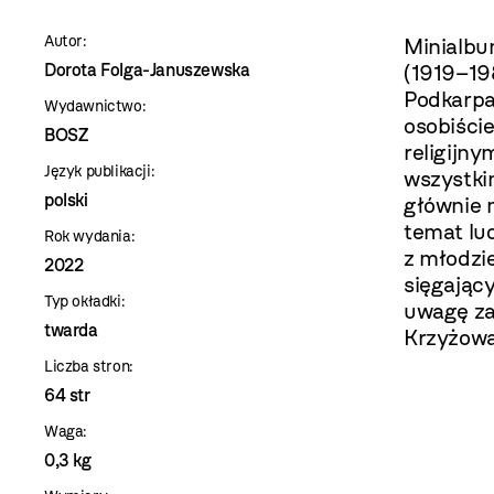
szablon
Autor:
Minialbu
szczegóły
Dorota Folga-Januszewska
(1919–19
Podkarpa
Wydawnictwo:
osobiści
BOSZ
religijny
Język publikacji:
wszystki
polski
głównie 
temat lud
Rok wydania:
z młodzi
2022
sięgając
Typ okładki:
uwagę zas
twarda
Krzyżowa
Liczba stron:
64 str
Waga:
0,3 kg