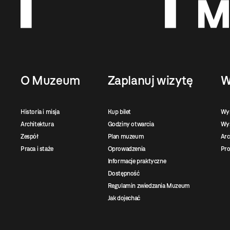
O Muzeum
Zaplanuj wizytę
W
Historia i misja
Kup bilet
Wy
Architektura
Godziny otwarcia
Wys
Zespół
Plan muzeum
Ar
Praca i staże
Oprowadzenia
Pro
Informacje praktyczne
Dostępność
Regulamin zwiedzania Muzeum
Jak dojechać