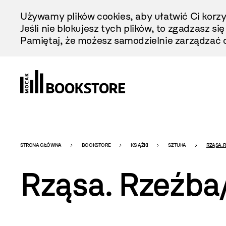
Przejdź
Używamy plików cookies, aby ułatwić Ci korzy
Do
Jeśli nie blokujesz tych plików, to zgadzasz si
Treści
Pamiętaj, że możesz samodzielnie zarządzać c
Bookstore
STRONA GŁÓWNA
BOOKSTORE
KSIĄŻKI
SZTUKA
RZĄSA. 
Rząsa. Rzeźba
-