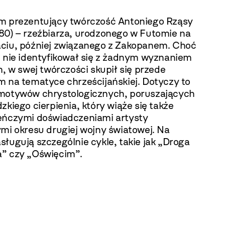
m prezentujący twórczość Antoniego Rząsy
80) – rzeźbiarza, urodzonego w Futomie na
ciu, później związanego z Zakopanem. Choć
e nie identyfikował się z żadnym wyznaniem
m, w swej twórczości skupił się przede
m na tematyce chrześcijańskiej. Dotyczy to
motywów chrystologicznych, poruszających
zkiego cierpienia, który wiąże się także
eńczymi doświadczeniami artysty
ymi okresu drugiej wojny światowej. Na
ługują szczególnie cykle, takie jak „Droga
” czy „Oświęcim”.