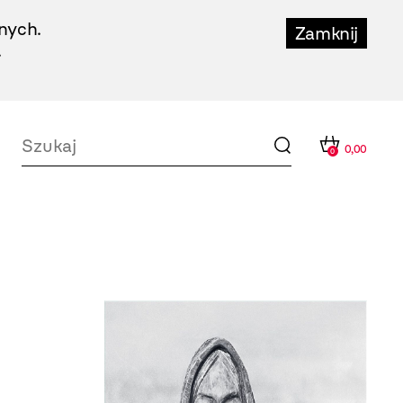
nych.
Zamknij
.
0,00
0