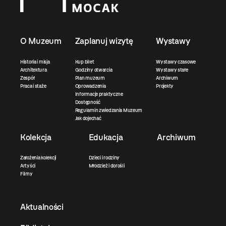
O Muzeum
Zaplanuj wizytę
Wystawy
Historia i misja
Kup bilet
Wystawy czasowe
Architektura
Godziny otwarcia
Wystawy stałe
Zespół
Plan muzeum
Archiwum
Praca i staże
Oprowadzenia
Projekty
Informacje praktyczne
Dostępność
Regulamin zwiedzania Muzeum
Jak dojechać
Kolekcja
Edukacja
Archiwum
Założenia kolekcji
Dzieci i rodziny
Artyści
Młodzież i dorośli
Filmy
Aktualności