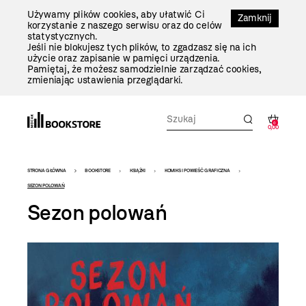
Przejdź
Używamy plików cookies, aby ułatwić Ci
Do
Zamknij
korzystanie z naszego serwisu oraz do celów
Treści
statystycznych.
Jeśli nie blokujesz tych plików, to zgadzasz się na ich
użycie oraz zapisanie w pamięci urządzenia.
Pamiętaj, że możesz samodzielnie zarządzać cookies,
zmieniając ustawienia przeglądarki.
0
0,00
Bookstore
STRONA GŁÓWNA
BOOKSTORE
KSIĄŻKI
KOMIKS I POWIEŚĆ GRAFICZNA
-
SEZON POLOWAŃ
Sezon polowań
szablon
szczegóły