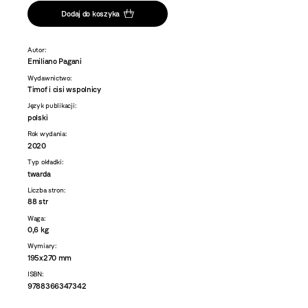
Dodaj do koszyka
Autor:
Emiliano Pagani
Wydawnictwo:
Timof i cisi wspolnicy
Język publikacji:
polski
Rok wydania:
2020
Typ okładki:
twarda
Liczba stron:
88 str
Waga:
0,6 kg
Wymiary:
195x270 mm
ISBN:
9788366347342