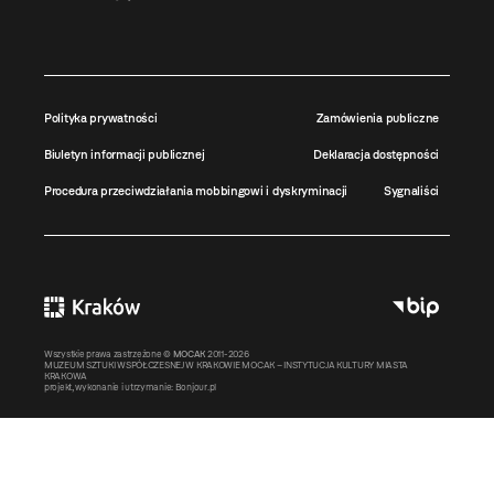
Polityka prywatności
Zamówienia publiczne
Biuletyn informacji publicznej
Deklaracja dostępności
Procedura przeciwdziałania mobbingowi i dyskryminacji
Sygnaliści
Wszystkie prawa zastrzeżone ©
MOCAK
2011-2026
MUZEUM SZTUKI WSPÓŁCZESNEJ W KRAKOWIE MOCAK – INSTYTUCJA KULTURY MIASTA
KRAKOWA
projekt, wykonanie i utrzymanie:
Bonjour.pl