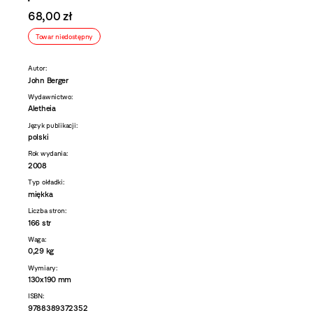
68,00 zł
Towar niedostępny
Autor:
John Berger
Wydawnictwo:
Aletheia
Język publikacji:
polski
Rok wydania:
2008
Typ okładki:
miękka
Liczba stron:
166 str
Waga:
0,29 kg
Wymiary:
130x190 mm
ISBN:
9788389372352