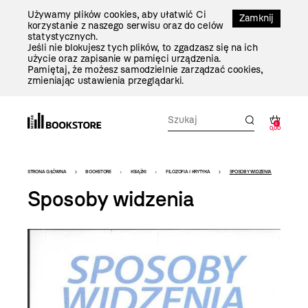
Przejdź
Używamy plików cookies, aby ułatwić Ci
Do
Zamknij
korzystanie z naszego serwisu oraz do celów
Treści
statystycznych.
Jeśli nie blokujesz tych plików, to zgadzasz się na ich
użycie oraz zapisanie w pamięci urządzenia.
Pamiętaj, że możesz samodzielnie zarządzać cookies,
zmieniając ustawienia przeglądarki.
0
0,00
Bookstore
STRONA GŁÓWNA
BOOKSTORE
KSIĄŻKI
FILOZOFIA I KRYTYKA
SPOSOBY WIDZENIA
-
Sposoby widzenia
szablon
szczegóły