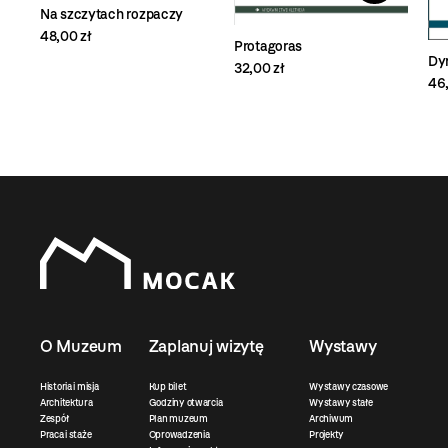
Na szczytach rozpaczy
48,00 zł
Protagoras
Dy
32,00 zł
46,
O Muzeum
Zaplanuj wizytę
Wystawy
Historia i misja
Kup bilet
Wystawy czasowe
Architektura
Godziny otwarcia
Wystawy stałe
Zespół
Plan muzeum
Archiwum
Praca i staże
Oprowadzenia
Projekty