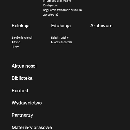
Informacje praktyczne
Dostępność
Regulamin zwiedzania Muzeum
Jak dojechać
Kolekcja
Edukacja
Archiwum
Założenia kolekcji
Dzieci i rodziny
Artyści
Młodzież i dorośli
Filmy
Aktualności
Biblioteka
Kontakt
Wydawnictwo
Partnerzy
Materiały prasowe