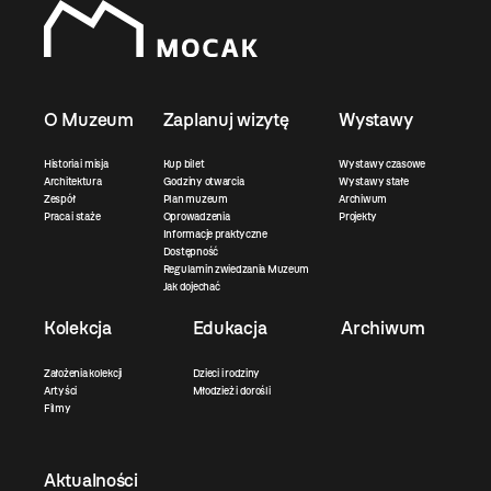
O Muzeum
Zaplanuj wizytę
Wystawy
Historia i misja
Kup bilet
Wystawy czasowe
Architektura
Godziny otwarcia
Wystawy stałe
Zespół
Plan muzeum
Archiwum
Praca i staże
Oprowadzenia
Projekty
Informacje praktyczne
Dostępność
Regulamin zwiedzania Muzeum
Jak dojechać
Kolekcja
Edukacja
Archiwum
Założenia kolekcji
Dzieci i rodziny
Artyści
Młodzież i dorośli
Filmy
Aktualności