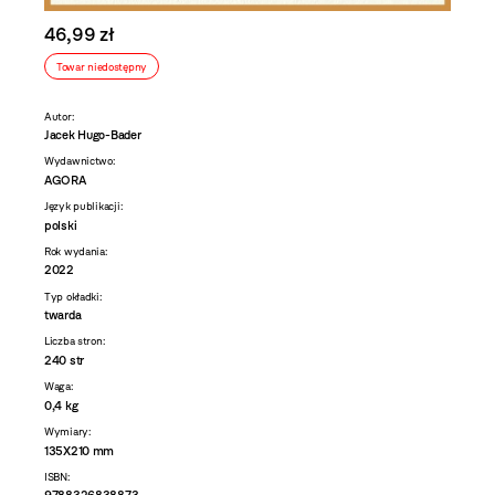
46,99 zł
Towar niedostępny
Autor:
Jacek Hugo-Bader
Wydawnictwo:
AGORA
Język publikacji:
polski
Rok wydania:
2022
Typ okładki:
twarda
Liczba stron:
240 str
Waga:
0,4 kg
Wymiary:
135X210 mm
ISBN: