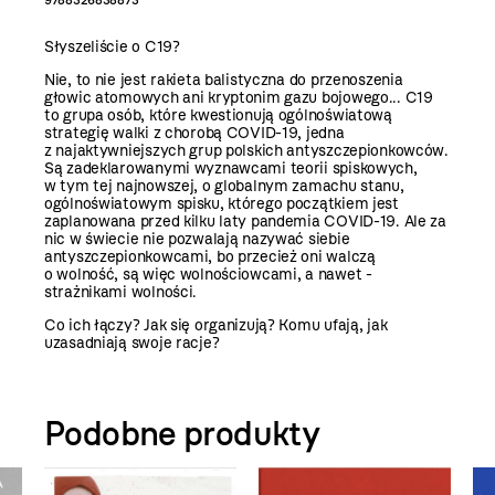
9788326838873
Słyszeliście o C19?
Nie, to nie jest rakieta balistyczna do przenoszenia
głowic atomowych ani kryptonim gazu bojowego... C19
to grupa osób, które kwestionują ogólnoświatową
strategię walki z chorobą COVID-19, jedna
z najaktywniejszych grup polskich antyszczepionkowców.
Są zadeklarowanymi wyznawcami teorii spiskowych,
w tym tej najnowszej, o globalnym zamachu stanu,
ogólnoświatowym spisku, którego początkiem jest
zaplanowana przed kilku laty pandemia COVID-19. Ale za
nic w świecie nie pozwalają nazywać siebie
antyszczepionkowcami, bo przecież oni walczą
o wolność, są więc wolnościowcami, a nawet -
strażnikami wolności.
Co ich łączy? Jak się organizują? Komu ufają, jak
uzasadniają swoje racje?
Podobne produkty