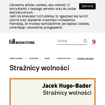
Przejdź
Używamy plików cookies, aby ułatwić Ci
Do
Zamknij
korzystanie z naszego serwisu oraz do celów
Treści
statystycznych.
Jeśli nie blokujesz tych plików, to zgadzasz się na ich
użycie oraz zapisanie w pamięci urządzenia.
Pamiętaj, że możesz samodzielnie zarządzać cookies,
zmieniając ustawienia przeglądarki.
0
0,00
Bookstore
STRONA GŁÓWNA
BOOKSTORE
KSIĄŻKI
LITERATURA FAKTU
STRAŻNICY WOLNOŚCI
-
Strażnicy wolności
szablon
szczegóły