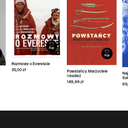
Kup
Kup
Rozmowy o Evereście
35,00 zł
Powstańcy. Marzyciele
Naj
i realiści
So
149,99 zł
69,