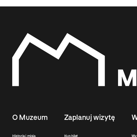
O Muzeum
Zaplanuj wizytę
W
Historia i misja
Kup bilet
Wy