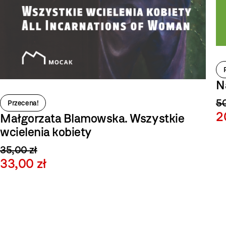
N
50
Przecena!
2
Małgorzata Blamowska. Wszystkie
wcielenia kobiety
35,00 zł
33,00 zł