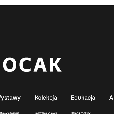
ystawy
Kolekcja
Edukacja
A
stawy czasowe
Założenia kolekcji
Dzieci i rodziny