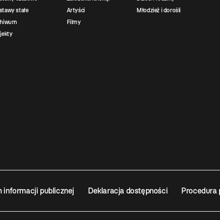
tawy stałe
Artyści
Młodzież i dorośli
chiwum
Filmy
jekty
n informacji publicznej
Deklaracja dostępności
Procedura 