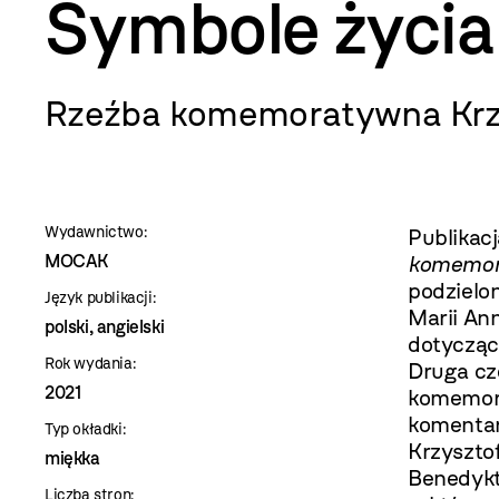
szablon
Symbole życia
szczegóły
Rzeźba komemoratywna Krzy
Wydawnictwo:
Publikac
MOCAK
komemor
podzielon
Język publikacji:
Marii An
polski, angielski
dotycząc
Rok wydania:
Druga czę
2021
komemor
komentar
Typ okładki:
Krzyszto
miękka
Benedykt
Liczba stron: