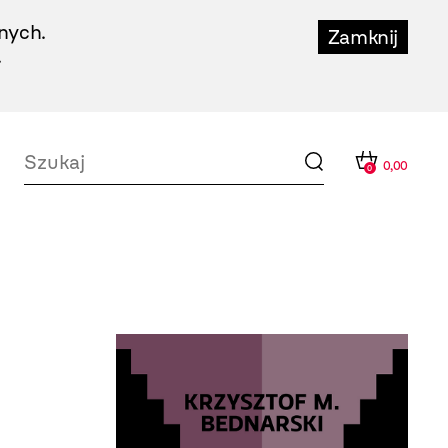
nych.
Zamknij
.
0,00
0