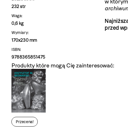
w którym
232 str
archiwum
Waga:
Najniższa
0,6 kg
przed wp
Wymiary:
170x230 mm
ISBN:
9788365851475
Produkty które mogą Cię zainteresować:
Przecena!