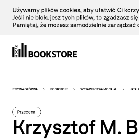
Przejdź
Używamy plików cookies, aby ułatwić Ci korzy
Do
Jeśli nie blokujesz tych plików, to zgadzasz si
Treści
Pamiętaj, że możesz samodzielnie zarządzać c
Bookstore
STRONA GŁÓWNA
BOOKSTORE
WYDAWNICTWA MOCAK-U
KATAL
-
Przecena!
Krzysztof M. B