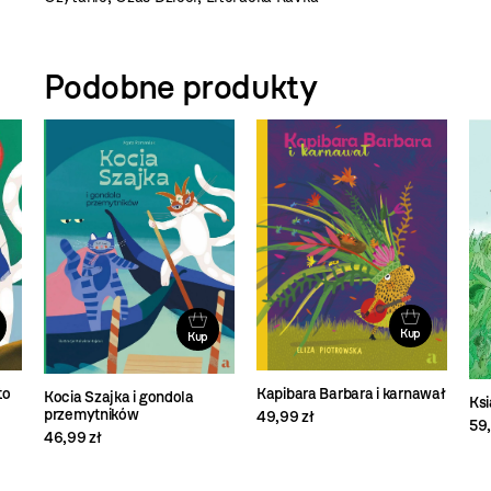
Podobne produkty
Kup
Kup
Kapibara Barbara i karnawał
to
Kocia Szajka i gondola
Ksi
przemytników
49,99 zł
59,
46,99 zł