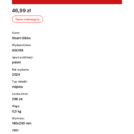
46,99 zł
Towar niedostępny
Autor:
Stuart Gibbs
Wydawnictwo:
AGORA
Język publikacji:
polski
Rok wydania:
2024
Typ okładki:
miękka
Liczba stron:
296 str
Waga:
0,3 kg
Wymiary:
140x200 mm
ISBN: