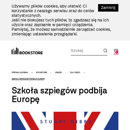
Przejdź
Używamy plików cookies, aby ułatwić Ci
Do
Zamknij
korzystanie z naszego serwisu oraz do celów
Treści
statystycznych.
Jeśli nie blokujesz tych plików, to zgadzasz się na ich
użycie oraz zapisanie w pamięci urządzenia.
Pamiętaj, że możesz samodzielnie zarządzać cookies,
zmieniając ustawienia przeglądarki.
0
0,00
Bookstore
STRONA GŁÓWNA
BOOKSTORE
KSIĄŻKI
DLA DZIECI
-
SZKOŁA SZPIEGÓW PODBIJA EUROPĘ
Szkoła szpiegów podbija
szablon
Europę
szczegóły