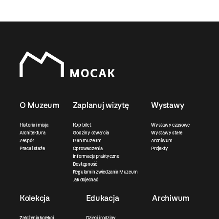
O Muzeum
Zaplanuj wizytę
Wystawy
Historia i misja
Kup bilet
Wystawy czasowe
Architektura
Godziny otwarcia
Wystawy stałe
Zespół
Plan muzeum
Archiwum
Praca i staże
Oprowadzenia
Projekty
Informacje praktyczne
Dostępność
Regulamin zwiedzania Muzeum
Jak dojechać
Kolekcja
Edukacja
Archiwum
Założenia kolekcji
Dzieci i rodziny