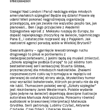
9788326842801
Uwaga! Nad Londyn i Paryż nadciąga ekipa młodych
amerykańskich szpiegów! Będzie się działo! Prawie się
udało! Mieli pokonać najgroźniejszą organizację
przestępczą, ale jak zwykle nie wszystko poszło tak, jak
planowali… Ben i jego przyjaciele z Akademii
Szpiegostwa wprost z Meksyku ruszają do Europy, by
dopaść największego złoczyńcę na świecie, tajemniczego
Pana E., i ostatecznie rozprawić się z Pająkiem. Jak
nastoletni agenci poradzą sobie w Wielkiej Brytanii?
Gwarantujemy – ogarnięcie lewostronnego ruchu
drogowego to pikuś w porównaniu z
niebezpieczeństwami, z jakimi będą się musieli zmierzyć.
„Szkoła szpiegów podbija Europę” to już siódmy tom
bestsellerowej serii sensacyjnej Stuarta Gibbsa,
przeznaczonej dla młodszych nastolatków. Znakami
rozpoznawczymi cyklu są trzymająca w napięciu od
pierwszej do ostatniej strony akcja, błyskotliwy humor
oraz wyraziści bohaterowie, których po prostu nie da się
nie lubić. Tłumaczem polskiej wersji „Szkoły szpiegów”
jest niezrównany Jarek Westermark. Polskie wydanie
(jako jedyne na świecie!) dopełniają dowcipne ilustracje
autorstwa Mariusza Andryszczyka. Polecamy również
audiobooki w brawurowej interpretacji Mateusza
Grydlika. Serii patronują: Lubimy Czytać, Aktywne
Czytanie, Czas Dzieci, Literacka Kavka