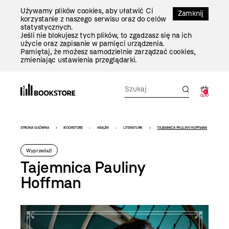
Przejdź
Używamy plików cookies, aby ułatwić Ci
Do
Zamknij
korzystanie z naszego serwisu oraz do celów
Treści
statystycznych.
Jeśli nie blokujesz tych plików, to zgadzasz się na ich
użycie oraz zapisanie w pamięci urządzenia.
Pamiętaj, że możesz samodzielnie zarządzać cookies,
zmieniając ustawienia przeglądarki.
0
0,00
Bookstore
STRONA GŁÓWNA
BOOKSTORE
KSIĄŻKI
LITERATURA
TAJEMNICA PAULINY HOFFMAN
-
Wyprzedaż!
szablon
Tajemnica Pauliny
szczegóły
Hoffman