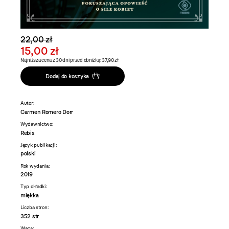
22,00 zł
15,00 zł
Najniższa cena z 30 dni przed obniżką: 37,90 zł
Dodaj do koszyka
Autor:
Carmen Romero Dorr
Wydawnictwo:
Rebis
Język publikacji:
polski
Rok wydania:
2019
Typ okładki:
miękka
Liczba stron:
352 str
Waga: