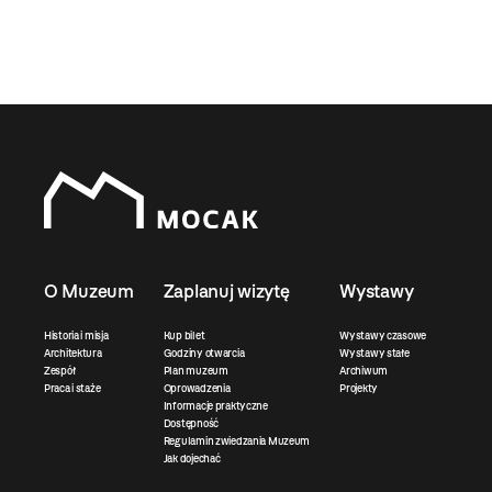
O Muzeum
Zaplanuj wizytę
Wystawy
Historia i misja
Kup bilet
Wystawy czasowe
Architektura
Godziny otwarcia
Wystawy stałe
Zespół
Plan muzeum
Archiwum
Praca i staże
Oprowadzenia
Projekty
Informacje praktyczne
Dostępność
Regulamin zwiedzania Muzeum
Jak dojechać