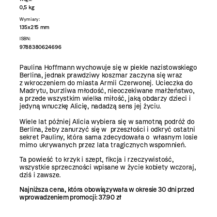
0,5 kg
Wymiary:
135x215 mm
ISBN:
9788380624696
Paulina Hoffmann wychowuje się w piekle nazistowskiego
Berlina, jednak prawdziwy koszmar zaczyna się wraz
z wkroczeniem do miasta Armii Czerwonej. Ucieczka do
Madrytu, burzliwa młodość, nieoczekiwane małżeństwo,
a przede wszystkim wielka miłość, jaką obdarzy dzieci i
jedyną wnuczkę Alicię, nadadzą sens jej życiu.
Wiele lat później Alicia wybiera się w samotną podróż do
Berlina, żeby zanurzyć się w przeszłości i odkryć ostatni
sekret Pauliny, która sama zdecydowała o własnym losie
mimo ukrywanych przez lata tragicznych wspomnień.
Ta powieść to krzyk i szept, fikcja i rzeczywistość,
wszystkie sprzeczności wpisane w życie kobiety wczoraj,
dziś i zawsze.
Najniższa cena, która obowiązywała w okresie 30 dni przed
wprowadzeniem promocji:
37.90 zł