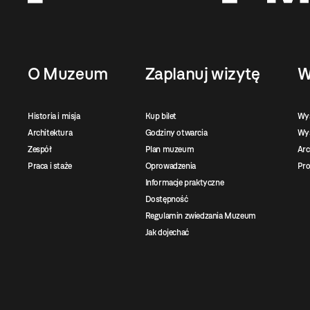
O Muzeum
Zaplanuj wizytę
W
Historia i misja
Kup bilet
Wy
Architektura
Godziny otwarcia
Wys
Zespół
Plan muzeum
Ar
Praca i staże
Oprowadzenia
Pro
Informacje praktyczne
Dostępność
Regulamin zwiedzania Muzeum
Jak dojechać