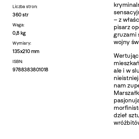
kryminaln
Liczba stron:
sensacyj
360 str
– z właś
Waga:
pisarz o
0,8 kg
gruzami s
wojny św
Wymiary:
135x210 mm
Wertując 
ISBN:
mieszkań
9788383801018
ale i w s
nieistnie
nam zupe
Marszałk
pasjonuj
morfinist
dzieł szt
wróżbitów