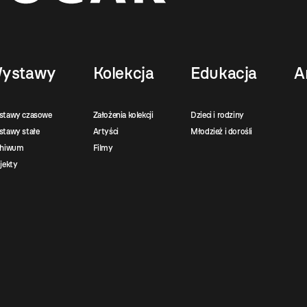
ystawy
Kolekcja
Edukacja
A
stawy czasowe
Założenia kolekcji
Dzieci i rodziny
tawy stałe
Artyści
Młodzież i dorośli
chiwum
Filmy
jekty