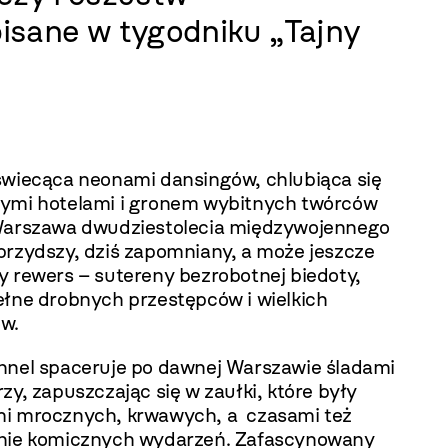
isane w tygodniku „Tajny
świecąca neonami dansingów, chlubiąca się
ymi hotelami i gronem wybitnych twórców
Warszawa dwudziestolecia międzywojennego
brzydszy, dziś zapomniany, a może jeszcze
y rewers – sutereny bezrobotnej biedoty,
ełne drobnych przestępców i wielkich
w.
hnel spaceruje po dawnej Warszawie śladami
zy, zapuszczając się w zaułki, które były
i mrocznych, krwawych, a czasami też
nie komicznych wydarzeń. Zafascynowany