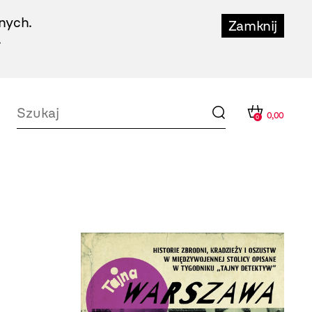
nych.
Zamknij
.
0,00
0