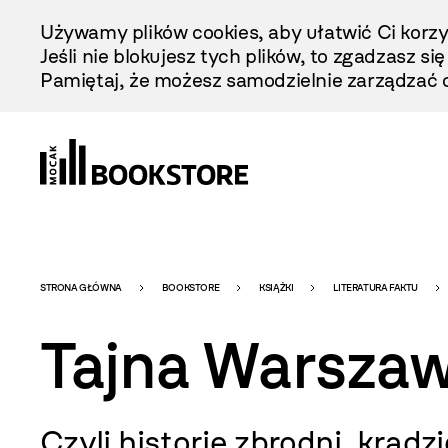
Przejdź
Używamy plików cookies, aby ułatwić Ci korzy
Do
Jeśli nie blokujesz tych plików, to zgadzasz si
Treści
Pamiętaj, że możesz samodzielnie zarządzać c
Bookstore
STRONA GŁÓWNA
BOOKSTORE
KSIĄŻKI
LITERATURA FAKTU
Tajna Warsza
-
Czyli historie zbrodni, kradz