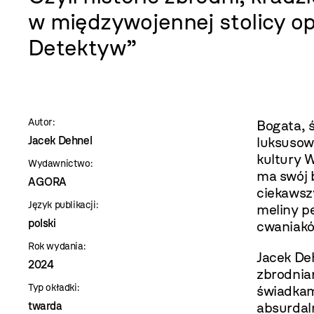
szablon
w międzywojennej stolicy op
szczegóły
Detektyw”
Autor:
Bogata, 
Jacek Dehnel
luksusow
kultury 
Wydawnictwo:
ma swój 
AGORA
ciekawsz
Język publikacji:
meliny p
polski
cwaniakó
Rok wydania:
Jacek De
2024
zbrodniar
Typ okładki:
świadkam
twarda
absurdal