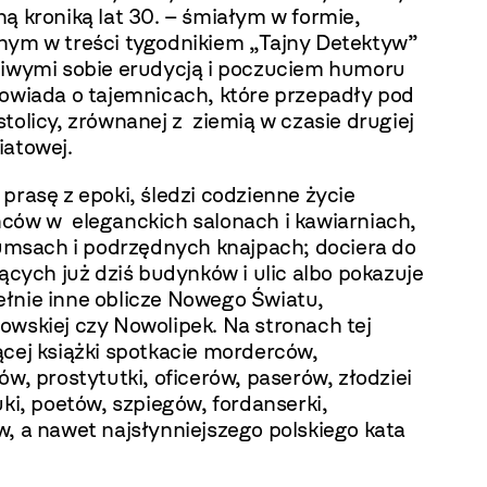
ą kroniką lat 30. – śmiałym w formie,
nym w treści tygodnikiem „Tajny Detektyw”
ciwymi sobie erudycją i poczuciem humoru
powiada o tajemnicach, które przepadły pod
tolicy, zrównanej z ziemią w czasie drugiej
iatowej.
prasę z epoki, śledzi codzienne życie
ców w eleganckich salonach i kawiarniach,
lumsach i podrzędnych knajpach; dociera do
jących już dziś budynków i ulic albo pokazuje
łnie inne oblicze Nowego Światu,
owskiej czy Nowolipek. Na stronach tej
ącej książki spotkacie morderców,
ów, prostytutki, oficerów, paserów, złodziei
uki, poetów, szpiegów, fordanserki,
, a nawet najsłynniejszego polskiego kata