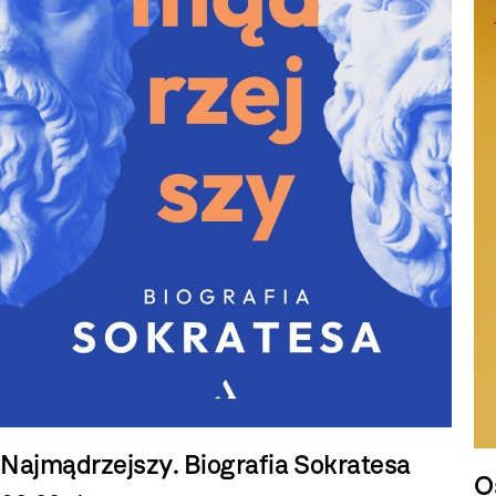
Najmądrzejszy. Biografia Sokratesa
O