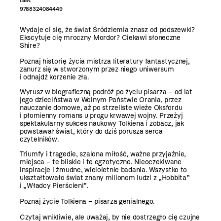
ISBN:
9788324084449
Wydaje ci się, że świat Śródziemia znasz od podszewki?
Ekscytuje cię mroczny Mordor? Ciekawi słoneczne
Shire?
Poznaj historię życia mistrza literatury fantastycznej,
zanurz się w stworzonym przez niego uniwersum
i odnajdź korzenie zła.
Wyrusz w biograficzną podróż po życiu pisarza – od lat
jego dzieciństwa w Wolnym Państwie Orania, przez
nauczanie domowe, aż po strzeliste wieże Oksfordu
i płomienny romans u progu krwawej wojny. Przeżyj
spektakularny sukces naukowy Tolkiena i zobacz, jak
powstawał świat, który do dziś porusza serca
czytelników.
Triumfy i tragedie, szalona miłość, ważne przyjaźnie,
miejsca – te bliskie i te egzotyczne. Nieoczekiwane
inspiracje i żmudne, wieloletnie badania. Wszystko to
ukształtowało świat znany milionom ludzi z „Hobbita”
i „Władcy Pierścieni”.
Poznaj życie Tolkiena – pisarza genialnego.
Czytaj wnikliwie, ale uważaj, by nie dostrzegło cię czujne