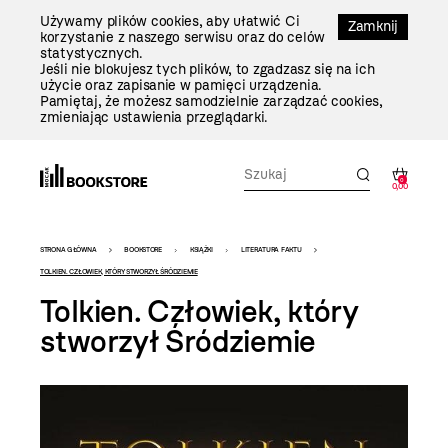
Przejdź
Używamy plików cookies, aby ułatwić Ci
Do
Zamknij
korzystanie z naszego serwisu oraz do celów
Treści
statystycznych.
Jeśli nie blokujesz tych plików, to zgadzasz się na ich
użycie oraz zapisanie w pamięci urządzenia.
Pamiętaj, że możesz samodzielnie zarządzać cookies,
zmieniając ustawienia przeglądarki.
0
0,00
Bookstore
STRONA GŁÓWNA
BOOKSTORE
KSIĄŻKI
LITERATURA FAKTU
-
TOLKIEN. CZŁOWIEK, KTÓRY STWORZYŁ ŚRÓDZIEMIE
Tolkien. Człowiek, który
szablon
stworzył Śródziemie
szczegóły