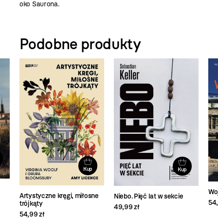
oko Saurona.
Podobne produkty
Kup
Kup
Wo
Artystyczne kręgi, miłosne
Niebo. Pięć lat w sekcie
54,
trójkąty
49,99 zł
54,99 zł