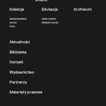
Jak dojechać
Kolekcja
Edukacja
Archiwum
Założenia kolekcji
Dzieci i rodziny
Artyści
Młodzież i dorośli
Filmy
Aktualności
Biblioteka
Kontakt
Wydawnictwo
Partnerzy
Materiały prasowe