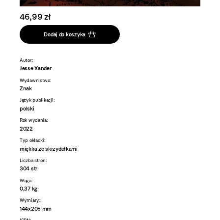
46,99 zł
Dodaj do koszyka
Autor:
Jesse Xander
Wydawnictwo:
Znak
Język publikacji:
polski
Rok wydania:
2022
Typ okładki:
miękka ze skrzydełkami
Liczba stron:
304 str
Waga:
0,37 kg
Wymiary:
144x205 mm