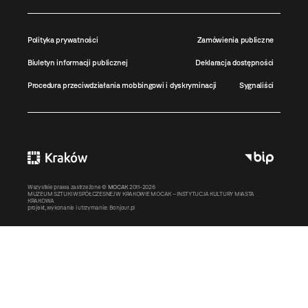
Polityka prywatności
Zamówienia publiczne
Biuletyn informacji publicznej
Deklaracja dostępności
Procedura przeciwdziałania mobbingowi i dyskryminacji
Sygnaliści
Wszystkie prawa zastrzeżone ©
MOCAK
2011-2026
MUZEUM SZTUKI WSPÓŁCZESNEJ W KRAKOWIE MOCAK – INSTYTUCJA KULTURY MIASTA
KRAKOWA
projekt, wykonanie i utrzymanie:
Bonjour.pl