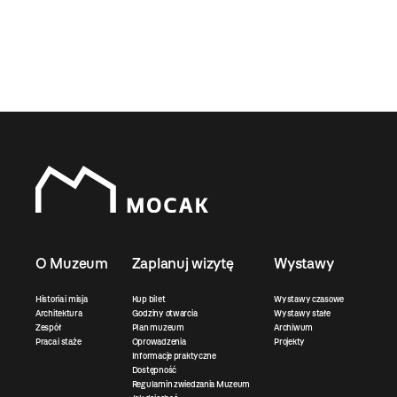
O Muzeum
Zaplanuj wizytę
Wystawy
Historia i misja
Kup bilet
Wystawy czasowe
Architektura
Godziny otwarcia
Wystawy stałe
Zespół
Plan muzeum
Archiwum
Praca i staże
Oprowadzenia
Projekty
Informacje praktyczne
Dostępność
Regulamin zwiedzania Muzeum